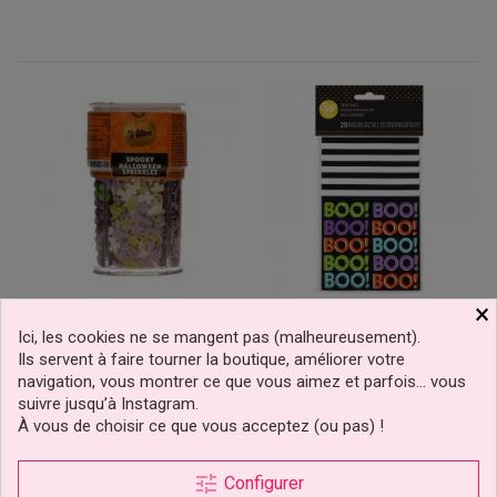
×
Wilton Mélange De
Sachets À Confiserie Boo
Ici, les cookies ne se mangent pas (malheureusement).
Sprinkles 4-Cell «
Pcs/20 Wilton
Ils servent à faire tourner la boutique, améliorer votre
Halloween Hanté » –...
-25%
navigation, vous montrer ce que vous aimez et parfois… vous
suivre jusqu’à Instagram.
5,24 €
1,99 €
Prix
Prix
Prix
6,99 €
À vous de choisir ce que vous acceptez (ou pas) !
de
base
Ajouter au panier
Ajouter au panier
tune
Configurer