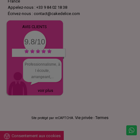
France
Appelez-nous :
+33 9 84 02 18 38
Écrivez-nous :
contact@cakedelice.com
AVIS CLIENTS
9.8/10
Professionnalisme, à
l écoute,
arrangeant,...
voir plus
Vie privée
Termes
Site protégé par reCAPTCHA.
-
group_work
Consentement aux cookies