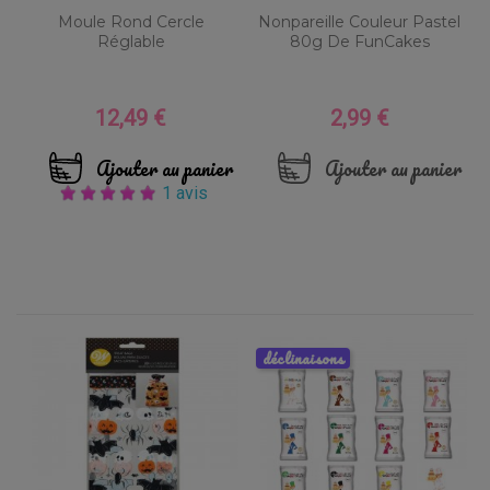
Moule Rond Cercle
Nonpareille Couleur Pastel
Réglable
80g De FunCakes
12,49 €
2,99 €
Prix
Prix
Ajouter au panier
Ajouter au panier
1 avis
déclinaisons