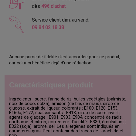
dès
49€ d'achat
Service client dim. au vend.
09 84 02 18 38
Aucune prime de fidélité n'est accordée pour ce produit,
car celui-ci bénéficie déjà d'une réduction
Caractéristiques produit
Ingrédients : sucre, farine de riz, huiles végétales (palmiste,
noix de coco, colza), amidon (de blé, de maïs), sirop de
glucose, extrait de liqueur, colorants : E100, E120, E153,
E160a, E172, épaississants : E413, sirop de sucre inverti,
agents de glaçage : E901, E903, E904, concentré de radis,
carthame et citron, correcteur d’acidité : E330, émulsifiant :
E322 (soja), arôme, sel. Les allergènes sont indiqués en
caractères gras. Peut contenir des traces de : arachide et
noix.