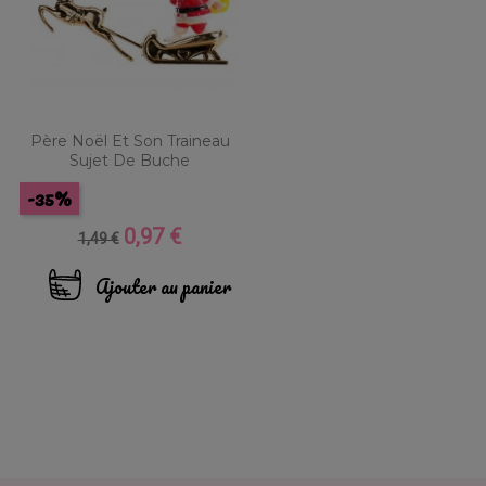
Père Noël Et Son Traineau
Sujet De Buche
-35%
0,97 €
Prix
Prix
1,49 €
de
base
Ajouter au panier