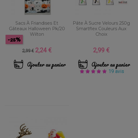
Sacs À Friandises Et
Pâte À Sucre Velours 250g
Gâteaux Halloween Pk/20
Smartflex Couleurs Aux
Wilton
Choix
-25%
2,24 €
2,99 €
Prix
Prix
Prix
2,99 €
de
base
Ajouter au panier
Ajouter au panier
19 avis