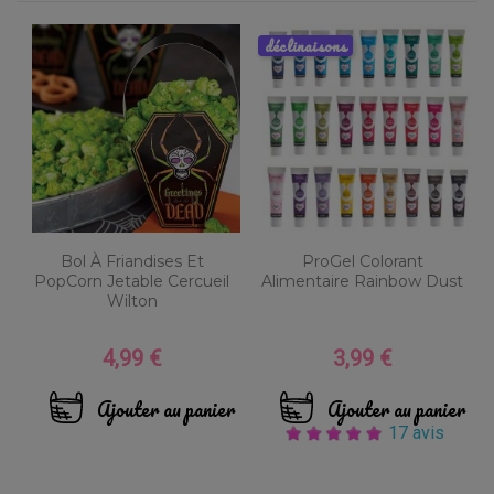
déclinaisons
Bol À Friandises Et
ProGel Colorant
PopCorn Jetable Cercueil
Alimentaire Rainbow Dust
Wilton
4,99 €
3,99 €
Prix
Prix
Ajouter au panier
Ajouter au panier
17 avis