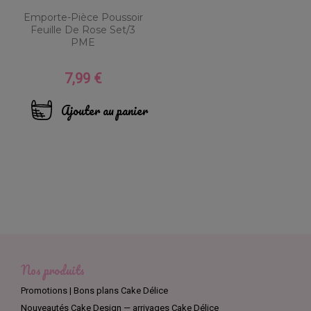
Emporte-Pièce Poussoir
Feuille De Rose Set/3
PME
7,99 €
Prix
Ajouter au panier
Nos produits
Promotions | Bons plans Cake Délice
Nouveautés Cake Design — arrivages Cake Délice