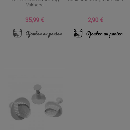
Valrhona
35,99 €
2,90 €
Prix
Prix
Ajouter au panier
Ajouter au panier