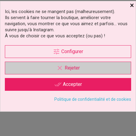
×
Ici, les cookies ne se mangent pas (malheureusement).
Ils servent à faire tourner la boutique, améliorer votre
navigation, vous montrer ce que vous aimez et parfois… vous
suivre jusqu’à Instagram.
À vous de choisir ce que vous acceptez (ou pas) !
tune
Configurer
Emporte-Pièces Étoile
Emporte-Pièces Étoiles
clear
Rejeter
Set/6 PME
Set/4 FMM Sugarcraft
done_all
Accepter
4,49 €
7,99 €
Prix
Prix
Politique de confidentialité et de cookies
Ajouter au panier
Ajouter au panier