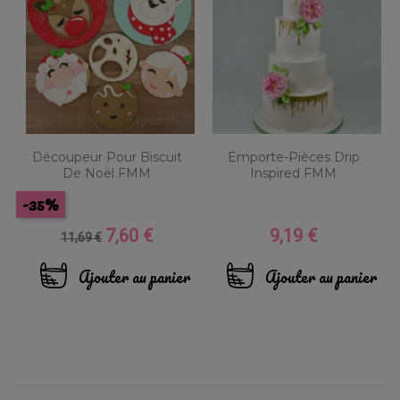
Découpeur Pour Biscuit
Emporte-Pièces Drip
De Noël FMM
Inspired FMM
-35%
7,60 €
9,19 €
Prix
Prix
Prix
11,69 €
de
base
Ajouter au panier
Ajouter au panier