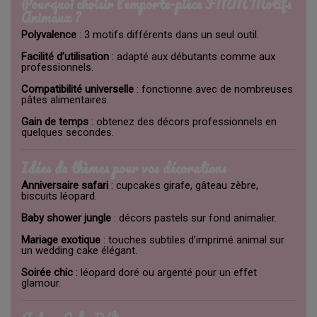
Pourquoi choisir l’emporte-pièce FMM Motifs
Animaux ?
Polyvalence
: 3 motifs différents dans un seul outil.
Facilité d’utilisation
: adapté aux débutants comme aux
professionnels.
Compatibilité universelle
: fonctionne avec de nombreuses
pâtes alimentaires.
Gain de temps
: obtenez des décors professionnels en
quelques secondes.
Idées de thèmes pour vos décorations
Anniversaire safari
: cupcakes girafe, gâteau zèbre,
biscuits léopard.
Baby shower jungle
: décors pastels sur fond animalier.
Mariage exotique
: touches subtiles d’imprimé animal sur
un wedding cake élégant.
Soirée chic
: léopard doré ou argenté pour un effet
glamour.