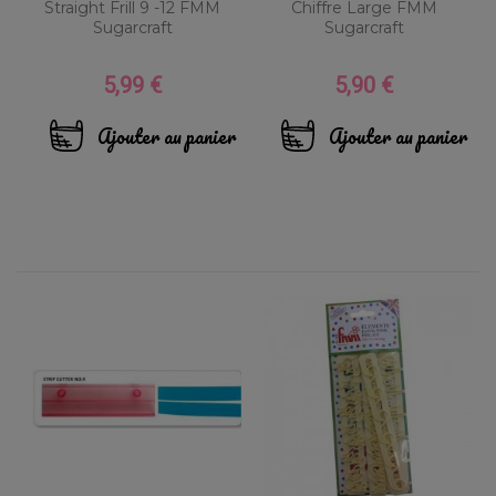
Straight Frill 9 -12 FMM
Chiffre Large FMM
Sugarcraft
Sugarcraft
5,99 €
5,90 €
Prix
Prix
Ajouter au panier
Ajouter au panier