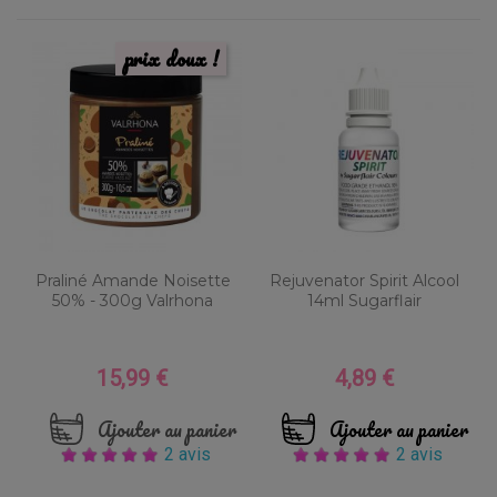
prix doux !
Praliné Amande Noisette
Rejuvenator Spirit Alcool
50% - 300g Valrhona
14ml Sugarflair
15,99 €
4,89 €
Prix
Prix
Ajouter au panier
Ajouter au panier
2 avis
2 avis