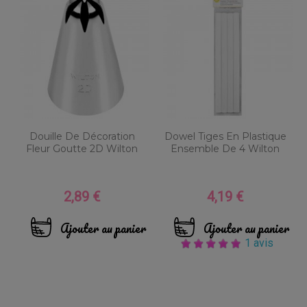
Douille De Décoration
Dowel Tiges En Plastique
Fleur Goutte 2D Wilton
Ensemble De 4 Wilton
2,89 €
4,19 €
Prix
Prix
Ajouter au panier
Ajouter au panier
1 avis