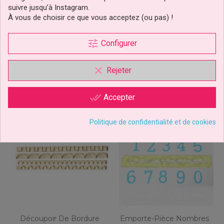
Référence
suivre jusqu’à Instagram.
À vous de choisir ce que vous acceptez (ou pas) !
CLIQUEZ ICI POUR LAISSER UN COMMENTAIRE
tune
Configurer
5 autres produits dans la même
catégorie :
clear
Rejeter
done_all
Accepter
Politique de confidentialité et de cookies
Découpoir De Bordure
Emporte-Pièce Nombres