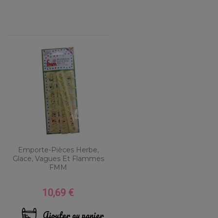
Emporte-Pièces Herbe,
Glace, Vagues Et Flammes
FMM
10,69 €
Prix
Ajouter au panier