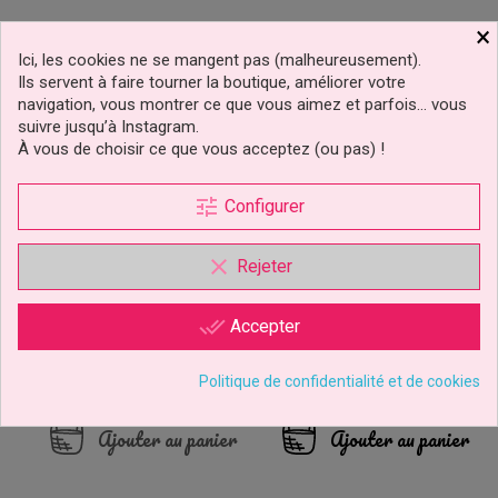
×
Ici, les cookies ne se mangent pas (malheureusement).
Ils servent à faire tourner la boutique, améliorer votre
navigation, vous montrer ce que vous aimez et parfois… vous
suivre jusqu’à Instagram.
À vous de choisir ce que vous acceptez (ou pas) !
tune
Configurer
clear
Rejeter
Emporte-Pièce Bouton
Emporte-Pièces Ovales
De Marguerite JEM
Set/6 PME
done_all
Accepter
Politique de confidentialité et de cookies
5,89 €
4,49 €
Prix
Prix
Ajouter au panier
Ajouter au panier