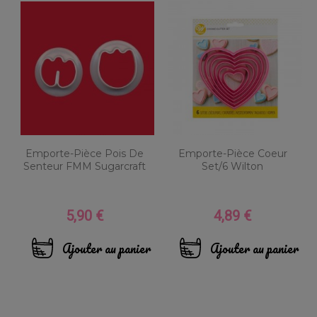
Emporte-Pièce Pois De
Emporte-Pièce Coeur
Senteur FMM Sugarcraft
Set/6 Wilton
5,90 €
4,89 €
Prix
Prix
Ajouter au panier
Ajouter au panier