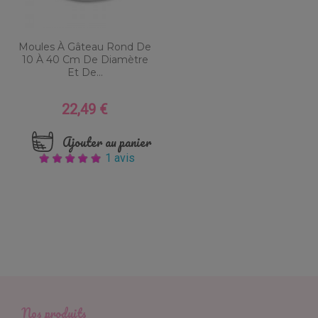
Moules À Gâteau Rond De
10 À 40 Cm De Diamètre
Et De...
22,49 €
Prix
Ajouter au panier
1 avis
Nos produits