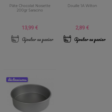
Pâte Chocolat Noisette
Douille 1A Wilton
200gr Saracino
13,99 €
2,89 €
Prix
Prix
Ajouter au panier
Ajouter au panier
déclinaisons