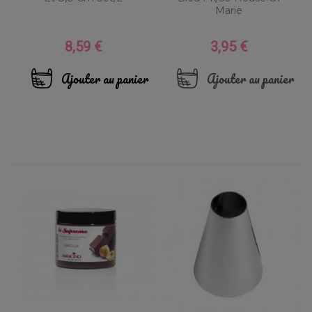
Marie
8,59 €
3,95 €
Prix
Prix
Ajouter au panier
Ajouter au panier