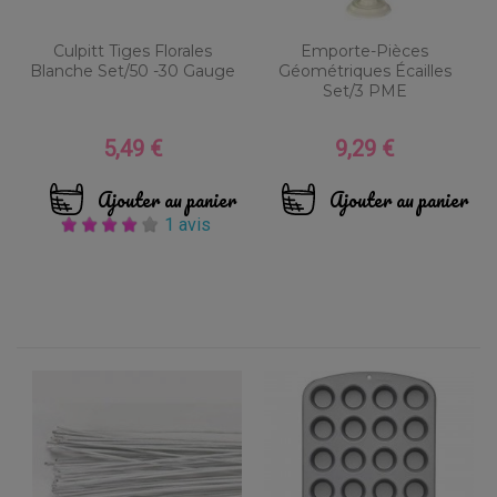
Culpitt Tiges Florales
Emporte-Pièces
Blanche Set/50 -30 Gauge
Géométriques Écailles
Set/3 PME
5,49 €
9,29 €
Prix
Prix
Ajouter au panier
Ajouter au panier
1 avis