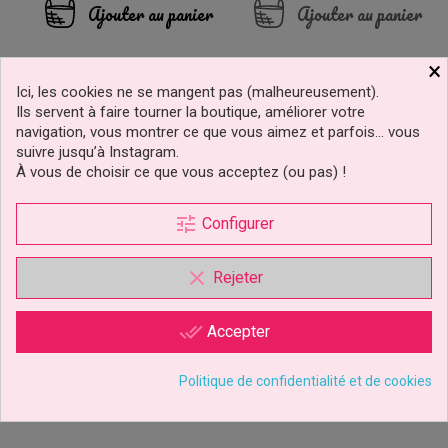
base
Ajouter au panier
Ajouter au panier
×
Ici, les cookies ne se mangent pas (malheureusement).
Ils servent à faire tourner la boutique, améliorer votre
navigation, vous montrer ce que vous aimez et parfois… vous
suivre jusqu’à Instagram.
À vous de choisir ce que vous acceptez (ou pas) !
tune
Configurer
clear
Rejeter
done_all
Accepter
Emporte-Pièce Forme
Politique de confidentialité et de cookies
Géométrique FMM
Sugarcraft