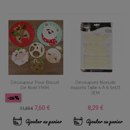
Découpeur Pour Biscuit
Découpoirs Noeuds
De Noël FMM
Assortis Taille 4 À 6 Set/3
JEM
-35%
7,60 €
8,29 €
Prix
Prix
Prix
11,69 €
de
base
Ajouter au panier
Ajouter au panier