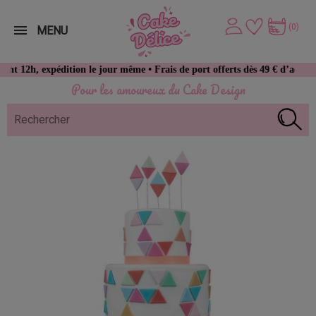
(0)
MENU
 expédition le jour même • Frais de port offerts dès 49 € d’achat
Pour les amoureux du Cake Design