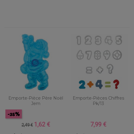
Emporte-Pièce Père Noël
Emporte-Pièces Chiffres
Jem
Pk/13
-35%
1,62 €
7,99 €
Prix
Prix
Prix
2,49 €
de