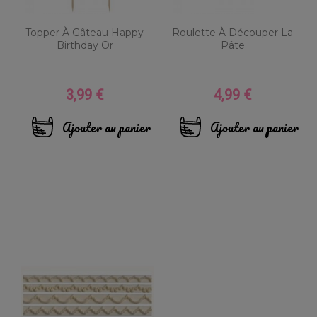
Topper À Gâteau Happy
Roulette À Découper La
Birthday Or
Pâte
3,99 €
4,99 €
Prix
Prix
Ajouter au panier
Ajouter au panier