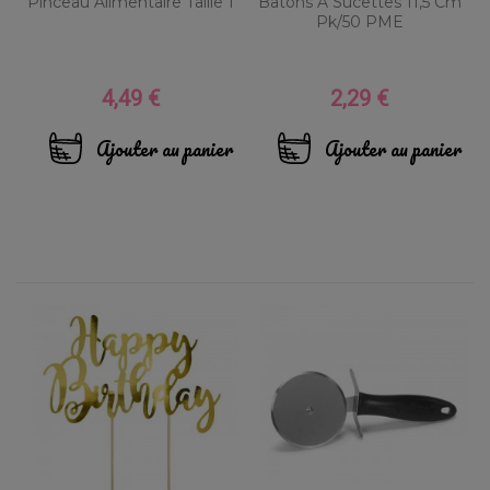
Pinceau Alimentaire Taille 1
Bâtons À Sucettes 11,5 Cm
Pk/50 PME
4,49 €
2,29 €
Prix
Prix
Ajouter au panier
Ajouter au panier