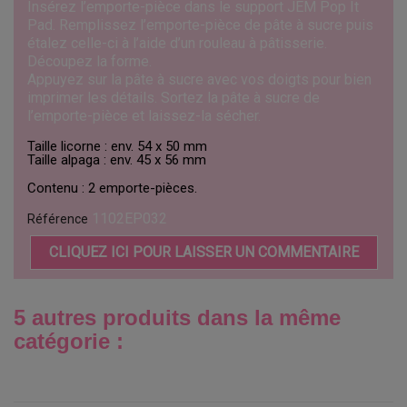
Insérez l’emporte-pièce dans le support JEM Pop It
Pad. Remplissez l’emporte-pièce de pâte à sucre puis
étalez celle-ci à l’aide d’un rouleau à pâtisserie.
Découpez la forme.
Appuyez sur la pâte à sucre avec vos doigts pour bien
imprimer les détails. Sortez la pâte à sucre de
l’emporte-pièce et laissez-la sécher.
Taille licorne : env. 54 x 50 mm
Taille alpaga : env. 45 x 56 mm
Contenu : 2 emporte-pièces.
1102EP032
Référence
CLIQUEZ ICI POUR LAISSER UN COMMENTAIRE
5 autres produits dans la même
catégorie :