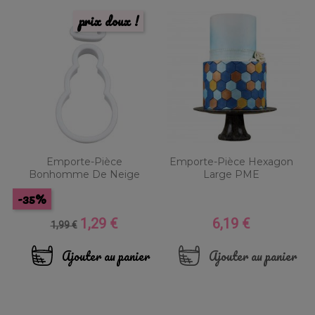
prix doux !
Emporte-Pièce
Emporte-Pièce Hexagon
Bonhomme De Neige
Large PME
-35%
1,29 €
6,19 €
Prix
Prix
Prix
1,99 €
de
base
Ajouter au panier
Ajouter au panier