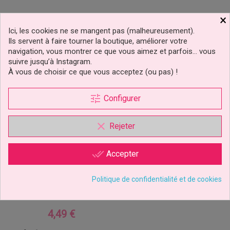
×
Ici, les cookies ne se mangent pas (malheureusement).
Ils servent à faire tourner la boutique, améliorer votre
navigation, vous montrer ce que vous aimez et parfois… vous
suivre jusqu’à Instagram.
À vous de choisir ce que vous acceptez (ou pas) !
tune
Configurer
clear
Rejeter
done_all
Accepter
Emporte-Pièces Carrés
Set/6 PME
Politique de confidentialité et de cookies
4,49 €
Prix