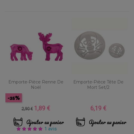
Emporte-Pièce Renne De
Emporte-Pièce Tête De
Noël
Mort Set/2
-35%
1,89 €
6,19 €
Prix
Prix
Prix
2,90 €
de
base
Ajouter au panier
Ajouter au panier
1 avis