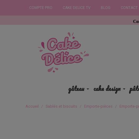
COMPTE PRO
CAKE DELICE TV
BLOG
CONTACT
Commandez avan
gâteau
cake design
pât
Accueil
Sablés et biscuits
Emporte-pièces
Emporte-pi