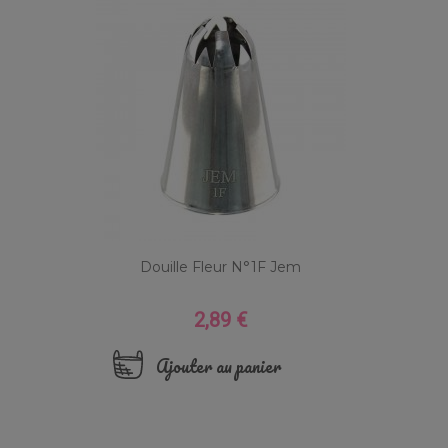
Douille Fleur N°1F Jem
2,89 €
Prix
Ajouter au panier