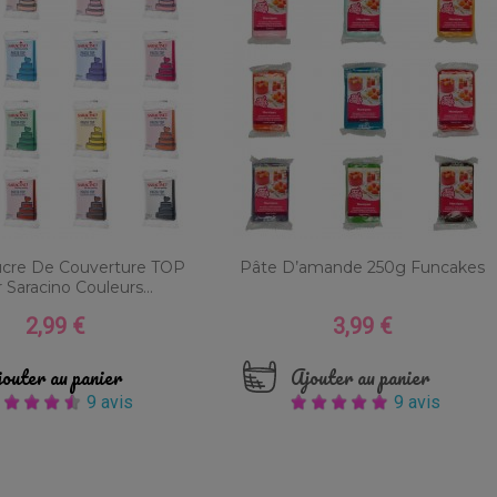
ucre De Couverture TOP
Pâte D’amande 250g Funcakes
 Saracino Couleurs...
2,99 €
3,99 €
Prix
Prix
outer au panier
Ajouter au panier
9 avis
9 avis