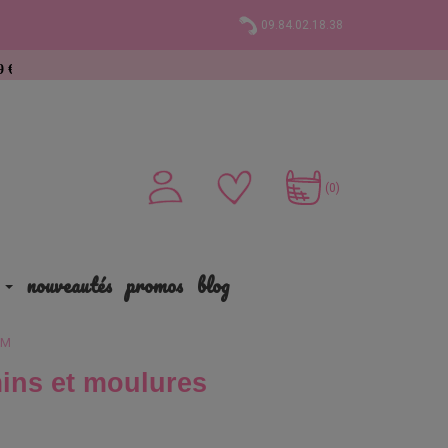
09.84.02.18.38
(0)
nouveautés
promos
blog
EM
ins et moulures