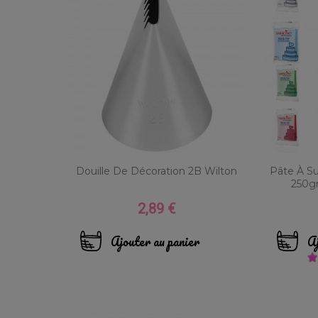
Douille De Décoration 2B Wilton
Pâte À S
250gr
2,89 €
Prix
Ajouter au panier
Aj