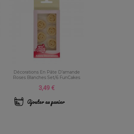
Décorations En Pâte D’amande
Roses Blanches Set/6 FunCakes
3,49 €
Prix
Ajouter au panier