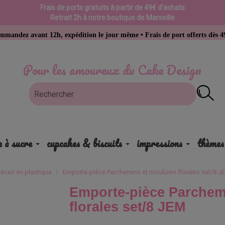
Frais de ports gratuits à partir de 49€ d'achats
Retrait 2h à notre boutique de Marseille
t 12h, expédition le jour même • Frais de port offerts dès 49 € d’achat
Pour les amoureux du Cake Design
e à sucre
cupcakes & biscuits
impressions
thèmes
èces en plastique
Emporte-pièce Parchemins et moulures florales set/8 J
Emporte-pièce Parchem
florales set/8 JEM