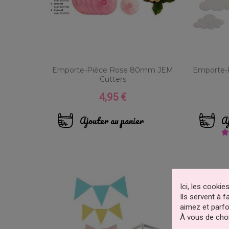
Emporte-Pièce Rose 80mm JEM
Emporte-
Cutters
4,95 €
Prix
Ajouter au panier
Aj
Ici, les cooki
Ils servent à 
aimez et parfo
À vous de choi