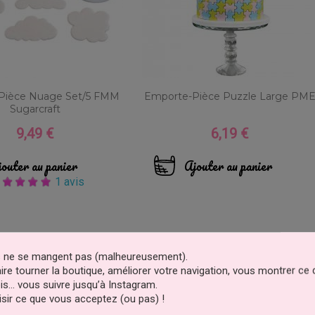
Pièce Nuage Set/5 FMM
Emporte-Pièce Puzzle Large PM
Sugarcraft
9,49 €
6,19 €
Prix
Prix
outer au panier
Ajouter au panier
1 avis
es ne se mangent pas (malheureusement).
faire tourner la boutique, améliorer votre navigation, vous montrer ce
is… vous suivre jusqu’à Instagram.
sir ce que vous acceptez (ou pas) !