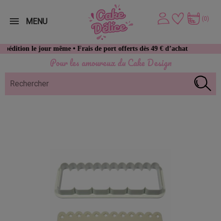
(0)
MENU
n le jour même • Frais de port offerts dès 49 € d’achat
Pour les amoureux du Cake Design