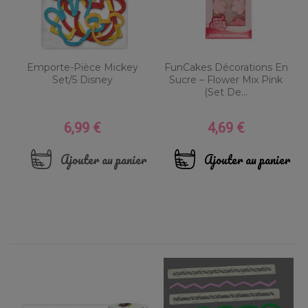
Emporte-Pièce Mickey
FunCakes Décorations En
Set/5 Disney
Sucre – Flower Mix Pink
(Set De...
6,99 €
4,69 €
Prix
Prix
Ajouter au panier
Ajouter au panier