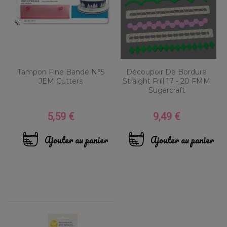
Tampon Fine Bande N°5
Découpoir De Bordure
JEM Cutters
Straight Frill 17 - 20 FMM
Sugarcraft
5,59 €
9,49 €
Prix
Prix
Ajouter au panier
Ajouter au panier