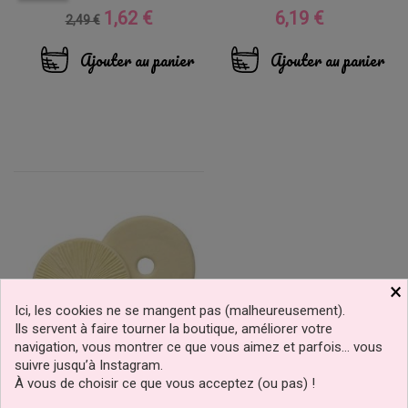
1,62 €
6,19 €
Prix
Prix
Prix
2,49 €
de
base
Ajouter au panier
Ajouter au panier
×
Ici, les cookies ne se mangent pas (malheureusement).
Ils servent à faire tourner la boutique, améliorer votre
navigation, vous montrer ce que vous aimez et parfois… vous
suivre jusqu’à Instagram.
À vous de choisir ce que vous acceptez (ou pas) !
Veines Pour Multi-Fleur
FMM Sugarcraft