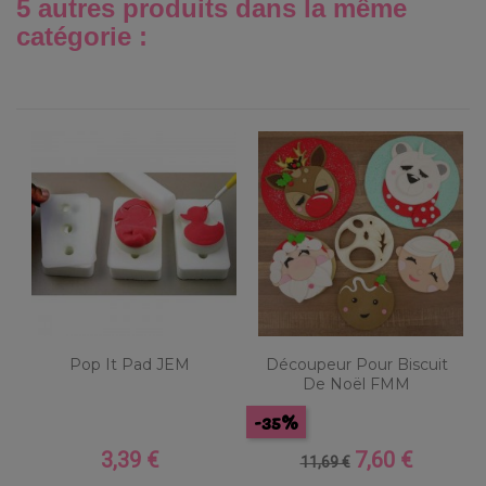
5 autres produits dans la même
catégorie :
Pop It Pad JEM
Découpeur Pour Biscuit
De Noël FMM
-35%
3,39 €
7,60 €
Prix
Prix
Prix
11,69 €
de