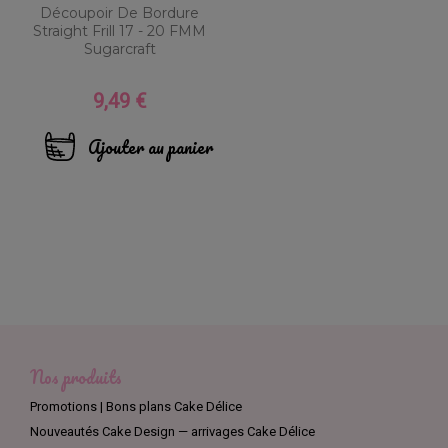
Découpoir De Bordure
Straight Frill 17 - 20 FMM
Sugarcraft
9,49 €
Prix
Ajouter au panier
Nos produits
Promotions | Bons plans Cake Délice
Nouveautés Cake Design — arrivages Cake Délice