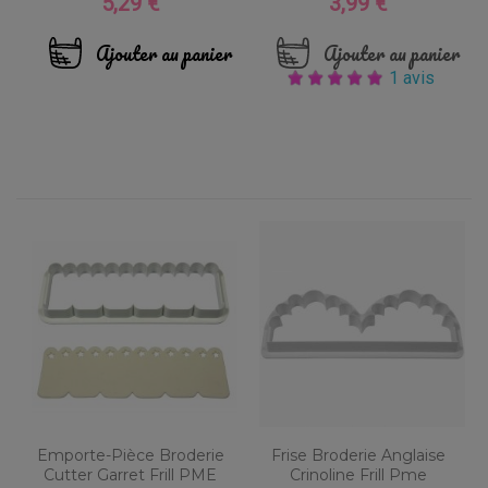
5,29 €
3,99 €
Prix
Prix
Ajouter au panier
Ajouter au panier
1 avis
Emporte-Pièce Broderie
Frise Broderie Anglaise
Cutter Garret Frill PME
Crinoline Frill Pme