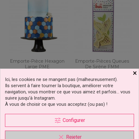
Emporte-Pièce Hexagon
Emporte-Pièces Queues
Large PME
De Sirène FMM
×
Ici, les cookies ne se mangent pas (malheureusement).
Ils servent à faire tourner la boutique, améliorer votre
6,19 €
11,29 €
Prix
Prix
navigation, vous montrer ce que vous aimez et parfois… vous
suivre jusqu’à Instagram.
Ajouter au panier
Ajouter au panier
À vous de choisir ce que vous acceptez (ou pas) !
tune
Configurer
clear
Rejeter