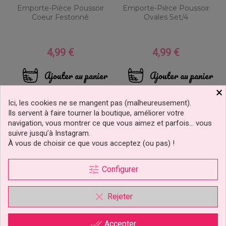
Emporte-Pièce Poussoir
Emporte-Pièce Poussoir
Coeur Festonné
Ovales Set/4
4,99 €
4,99 €
Prix
Prix
Ajouter au panier
Ajouter au panier
×
Ici, les cookies ne se mangent pas (malheureusement).
Ils servent à faire tourner la boutique, améliorer votre
navigation, vous montrer ce que vous aimez et parfois… vous
suivre jusqu’à Instagram.
À vous de choisir ce que vous acceptez (ou pas) !
prix doux !
prix doux !
tune
Configurer
clear
Rejeter
done_all
Accepter