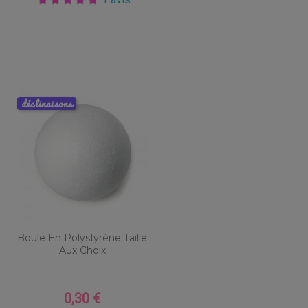
déclinaisons
Boule En Polystyrène Taille
Aux Choix
0,30 €
Prix