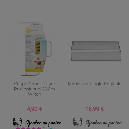
Coupe Génoise Lyre
Moule Rectangle Réglable
Professionnel 25 Cm
Wilton
4,90 €
16,99 €
Prix
Prix
Ajouter au panier
Ajouter au panier
1 avis