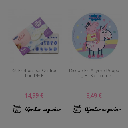
Kit Embosseur Chiffres
Disque En Azyme Peppa
Fun PME
Pig Et Sa Licorne
14,99 €
3,49 €
Prix
Prix
Ajouter au panier
Ajouter au panier