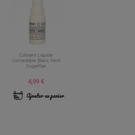
Colorant Liquide
Comestible Blanc 14ml
Sugarflair
4,99 €
Prix
Ajouter au panier