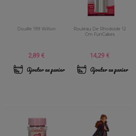
Douille 199 Wilton
Rouleau De Rhodoïde 12
Cm FunCakes
2,89 €
14,29 €
Prix
Prix
Ajouter au panier
Ajouter au panier