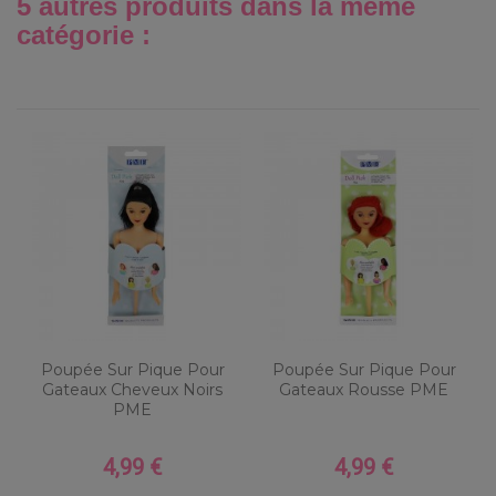
5 autres produits dans la même
catégorie :
Poupée Sur Pique Pour
Poupée Sur Pique Pour
Gateaux Cheveux Noirs
Gateaux Rousse PME
PME
4,99 €
4,99 €
Prix
Prix