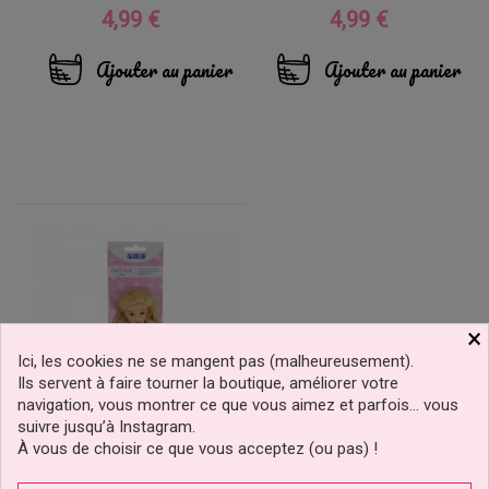
4,99 €
4,99 €
Prix
Prix
Ajouter au panier
Ajouter au panier
×
Ici, les cookies ne se mangent pas (malheureusement).
Ils servent à faire tourner la boutique, améliorer votre
navigation, vous montrer ce que vous aimez et parfois… vous
suivre jusqu’à Instagram.
À vous de choisir ce que vous acceptez (ou pas) !
Poupée Sur Pique Pour
Gateaux Blonde PME