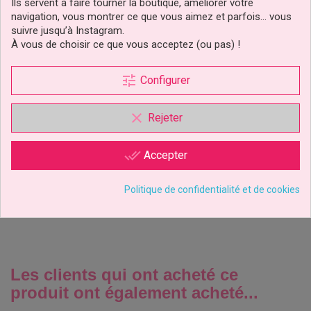
Ils servent à faire tourner la boutique, améliorer votre
navigation, vous montrer ce que vous aimez et parfois… vous
suivre jusqu’à Instagram.
À vous de choisir ce que vous acceptez (ou pas) !
tune
Configurer
Moule Robe De Princesse
clear
Rejeter
3D Wilton
done_all
Accepter
32,29 €
Prix
Politique de confidentialité et de cookies
Ajouter au panier
Les clients qui ont acheté ce
produit ont également acheté...