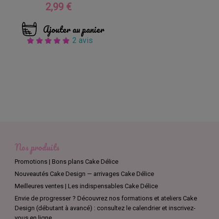
2,99 €
Prix
Ajouter au panier
2 avis
Nos produits
Promotions | Bons plans Cake Délice
Nouveautés Cake Design — arrivages Cake Délice
Meilleures ventes | Les indispensables Cake Délice
Envie de progresser ? Découvrez nos formations et ateliers Cake
Design (débutant à avancé) : consultez le calendrier et inscrivez-
vous en ligne.