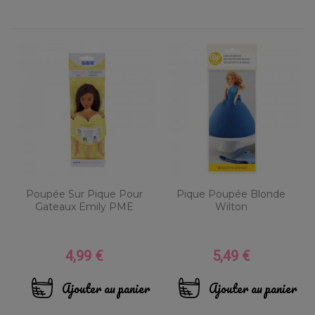
Poupée Sur Pique Pour
Pique Poupée Blonde
Gateaux Emily PME
Wilton
4,99 €
5,49 €
Prix
Prix
Ajouter au panier
Ajouter au panier