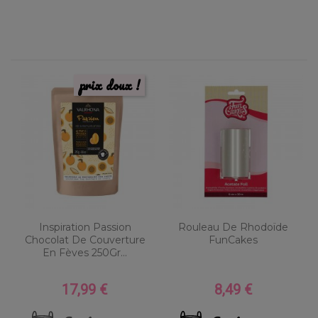
prix doux !
Inspiration Passion
Rouleau De Rhodoïde
Chocolat De Couverture
FunCakes
En Fèves 250Gr...
17,99 €
8,49 €
Prix
Prix