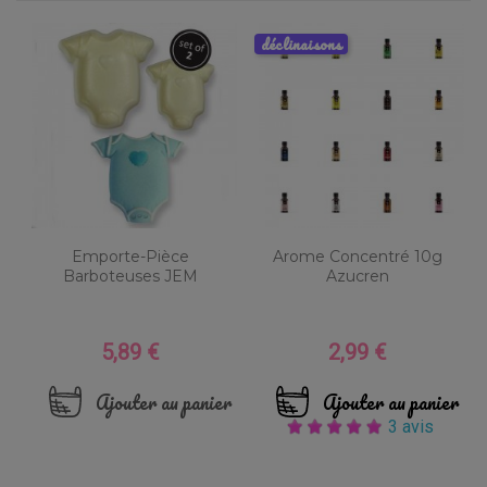
déclinaisons
Emporte-Pièce
Arome Concentré 10g
Barboteuses JEM
Azucren
5,89 €
2,99 €
Prix
Prix
Ajouter au panier
Ajouter au panier
3 avis