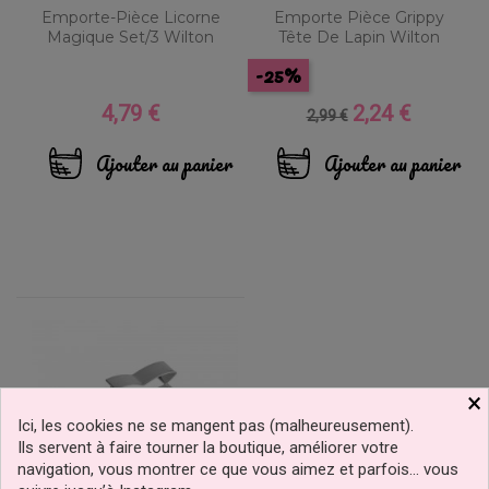
Emporte-Pièce Licorne
Emporte Pièce Grippy
Magique Set/3 Wilton
Tête De Lapin Wilton
-25%
4,79 €
2,24 €
Prix
Prix
Prix
2,99 €
de
base
Ajouter au panier
Ajouter au panier
×
Ici, les cookies ne se mangent pas (malheureusement).
Ils servent à faire tourner la boutique, améliorer votre
navigation, vous montrer ce que vous aimez et parfois… vous