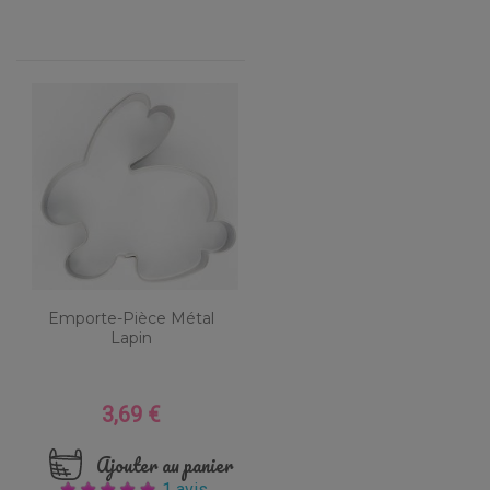
Emporte-Pièce Métal
Lapin
3,69 €
Prix
Ajouter au panier
1 avis