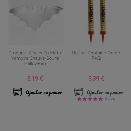
Emporte-Pièces En Métal
Bougie Fontaine Dorée
Vampire Chauve-Souris
Pk/2
Halloween
3,19 €
3,39 €
Prix
Prix
Ajouter au panier
Ajouter au panier
4 avis