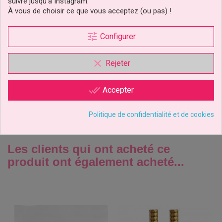
suivre jusqu’à Instagram.
À vous de choisir ce que vous acceptez (ou pas) !
Emporte-Pièce Métal
tune
Configurer
Palmier 8cm
clear
Rejeter
1,90 €
Prix
done_all
Accepter
Ajouter au panier
Politique de confidentialité et de cookies
Les clients qui ont acheté ce
produit ont également acheté...