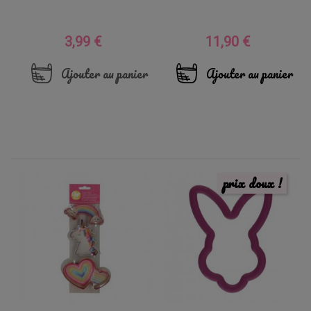
3,99 €
11,90 €
Prix
Prix
Ajouter au panier
Ajouter au panier
prix doux !