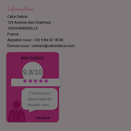
Informations
Cake Delice
129 Avenue des Chartreux
13004 MARSEILLE
France
Appelez-nous :
+33 9 84 02 18 38
Écrivez-nous :
contact@cakedelice.com
AVIS CLIENTS
9.8/10
C'est toujours
appréciable de
travailler avec...
voir plus