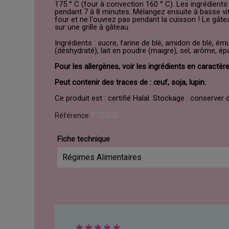
175 ° C (four à convection 160 ° C). Les ingrédient
pendant 7 à 8 minutes. Mélangez ensuite à basse vit
four et ne l'ouvrez pas pendant la cuisson ! Le gâte
sur une grille à gâteau.
Ingrédients : sucre, farine de blé, amidon de blé, ém
(déshydraté), lait en poudre (maigre), sel, arôme, ép
Pour les allergènes, voir les ingrédients en caractèr
Peut contenir des traces de : œuf, soja, lupin.
Ce produit est : certifié Halal. Stockage : conserver 
F10500
Référence
Fiche technique
Régimes Alimentaires