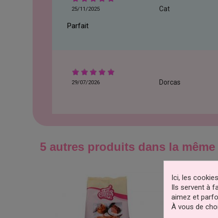
Cat
25/11/2025
Parfait
Dorcas
29/07/2026
5 autres produits dans la même 
Ici, les cooki
Ils servent à 
aimez et parfo
À vous de choi