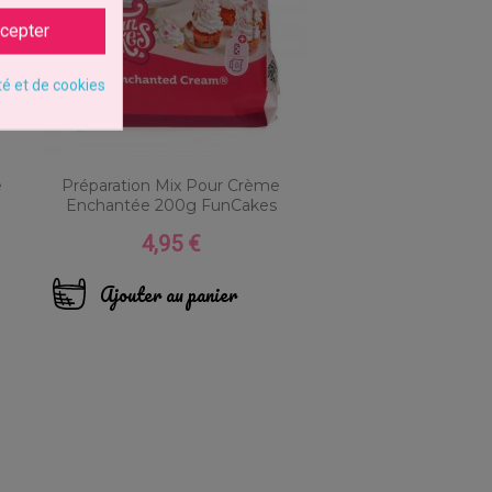
cepter
té et de cookies
e
Préparation Mix Pour Crème
Enchantée 200g FunCakes
4,95 €
Prix
Ajouter au panier