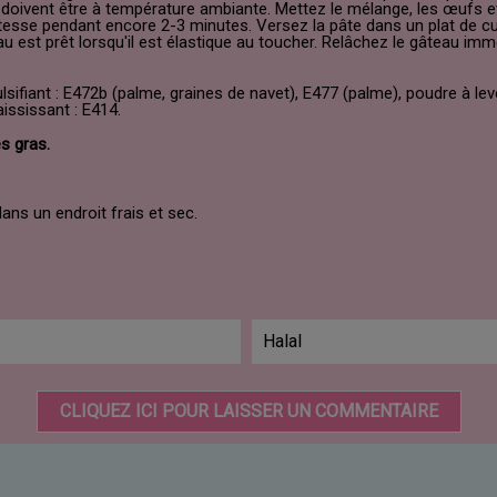
s doivent être à température ambiante. Mettez le mélange, les œufs et
esse pendant encore 2-3 minutes. Versez la pâte dans un plat de cui
au est prêt lorsqu'il est élastique au toucher. Relâchez le gâteau imm
ulsifiant : E472b (palme, graines de navet), E477 (palme), poudre à le
aississant : E414.
es gras.
dans un endroit frais et sec.
Halal
CLIQUEZ ICI POUR LAISSER UN COMMENTAIRE