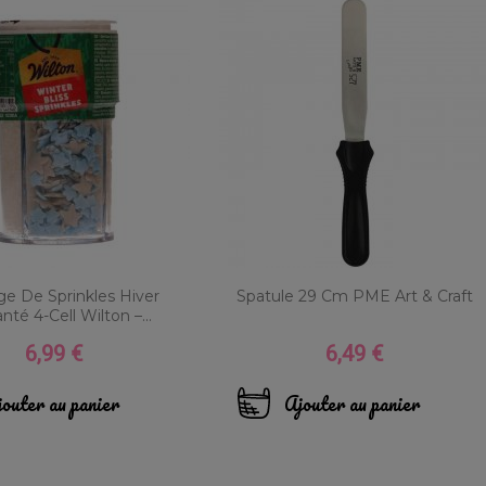
e De Sprinkles Hiver
Spatule 29 Cm PME Art & Craft
té 4-Cell Wilton –...
6,99 €
6,49 €
Prix
Prix
outer au panier
Ajouter au panier