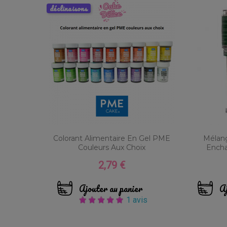
déclinaisons
Colorant Alimentaire En Gel PME
Mélang
Couleurs Aux Choix
Enchan
2,79 €
Prix
Ajouter au panier
Aj
1 avis