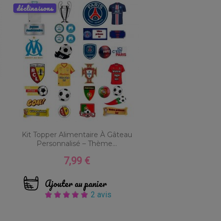
déclinaisons
Kit Topper Alimentaire À Gâteau
Personnalisé – Thème...
7,99 €
Prix
Ajouter au panier
2 avis