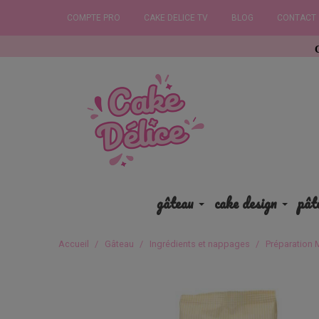
COMPTE PRO
CAKE DELICE TV
BLOG
CONTACT
Commandez av
gâteau
cake design
pât
Accueil
Gâteau
Ingrédients et nappages
Préparation 