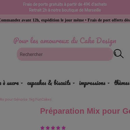
Frais de ports gratuits à partir de 49€ d'achats
Retrait 2h à notre boutique de Marseille
ant 12h, expédition le jour même • Frais de port offerts dès 49 € d’ach
Pour les amoureux du Cake Design
e à sucre
cupcakes & biscuits
impressions
thèmes
Mix pour Génoise 1kg FunCakes
Préparation Mix pour 