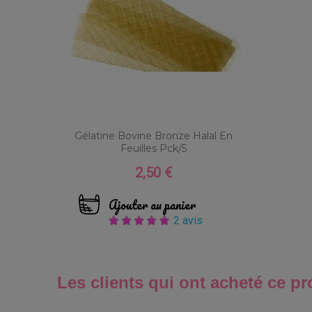
Gélatine Bovine Bronze Halal En
Feuilles Pck/5
2,50 €
Prix
Ajouter au panier
2 avis
Les clients qui ont acheté ce pr