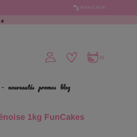
09.84.02.18.38
at
(0)
nouveautés
promos
blog
Génoise 1kg FunCakes