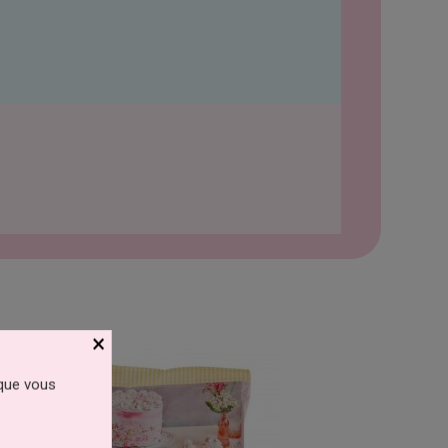
×
 que vous