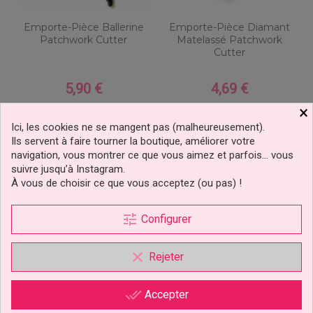
Emporte-Pièce Ballerine
Emporte-Pièce Diamant
Patchwork Cutter
Matelassé Patchwork
Cutter
5,90 €
4,69 €
Prix
Prix
×
Ajouter au panier
Ajouter au panier
Ici, les cookies ne se mangent pas (malheureusement).
2 avis
Ils servent à faire tourner la boutique, améliorer votre
navigation, vous montrer ce que vous aimez et parfois… vous
suivre jusqu’à Instagram.
À vous de choisir ce que vous acceptez (ou pas) !
tune
Configurer
clear
Rejeter
done_all
Accepter