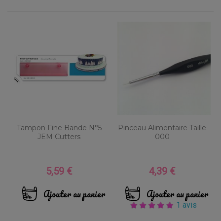
Tampon Fine Bande N°5
Pinceau Alimentaire Taille
JEM Cutters
000
5,59 €
4,39 €
Prix
Prix
Ajouter au panier
Ajouter au panier
1 avis