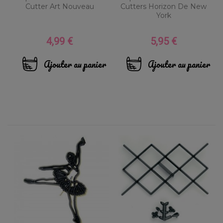
Cutter Art Nouveau
Cutters Horizon De New
York
4,99 €
5,95 €
Prix
Prix
Ajouter au panier
Ajouter au panier