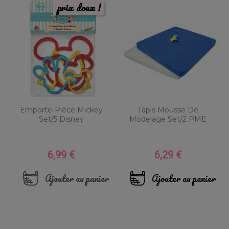
prix doux !
Emporte-Pièce Mickey
Tapis Mousse De
Set/5 Disney
Modelage Set/2 PME
6,99 €
6,29 €
Prix
Prix
Ajouter au panier
Ajouter au panier