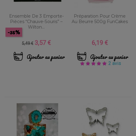
Ensemble De 3 Emporte-
Préparation Pour Crème
Pièces “Chauve-Souris” –
Au Beurre 500g FunCakes
Wilton...
-35%
3,57 €
6,19 €
Prix
Prix
Prix
5,49 €
de
base
Ajouter au panier
Ajouter au panier
2 avis