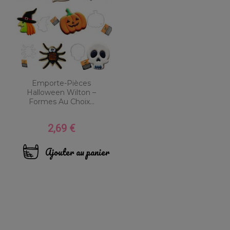
Emporte-Pièces
Halloween Wilton –
Formes Au Choix...
2,69 €
Prix
Ajouter au panier