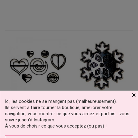
×
Ici, les cookies ne se mangent pas (malheureusement).
Emporte-Pièce Tourbillon
Emporte-Pièce Gros
Ils servent à faire tourner la boutique, améliorer votre
Et Coeurs Patchwork
Flocons De Neige
navigation, vous montrer ce que vous aimez et parfois… vous
Cutters
Patchwork Cutter
-35%
suivre jusqu’à Instagram.
À vous de choisir ce que vous acceptez (ou pas) !
10,90 €
3,57 €
Prix
Prix
Prix
5,49 €
de