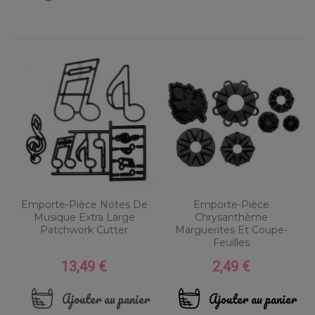
Emporte-Pièce Notes De
Emporte-Pièce
Musique Extra Large
Chrysanthème
Patchwork Cutter
Marguerites Et Coupe-
Feuilles
13,49 €
2,49 €
Prix
Prix
Ajouter au panier
Ajouter au panier