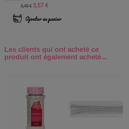
3,57 €
Prix
Prix
5,49 €
de
base
Ajouter au panier
Les clients qui ont acheté ce
produit ont également acheté...