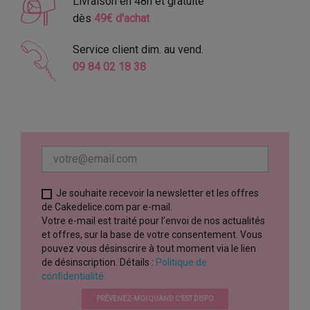
Livraison en 48h et gratuite
dès
49€ d'achat
Service client dim. au vend.
09 84 02 18 38
Je souhaite recevoir la newsletter et les offres
de Cakedelice.com par e-mail.
Votre e-mail est traité pour l’envoi de nos actualités
et offres, sur la base de votre consentement. Vous
pouvez vous désinscrire à tout moment via le lien
de désinscription. Détails :
Politique de
confidentialité.
PRÉVENEZ-MOI QUAND C’EST DISPO