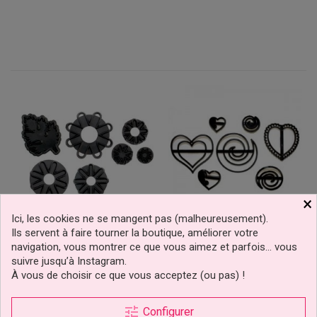
×
Ici, les cookies ne se mangent pas (malheureusement).
Ils servent à faire tourner la boutique, améliorer votre
Emporte-Pièce
Emporte-Pièce Tourbillon
navigation, vous montrer ce que vous aimez et parfois… vous
Chrysanthème
Et Coeurs Patchwork
suivre jusqu’à Instagram.
Marguerites Et Coupe-
Cutters
À vous de choisir ce que vous acceptez (ou pas) !
Feuilles
2,49 €
10,90 €
Prix
Prix
tune
Configurer