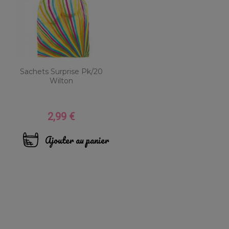
Sachets Surprise Pk/20
Wilton
2,99 €
Prix
Ajouter au panier