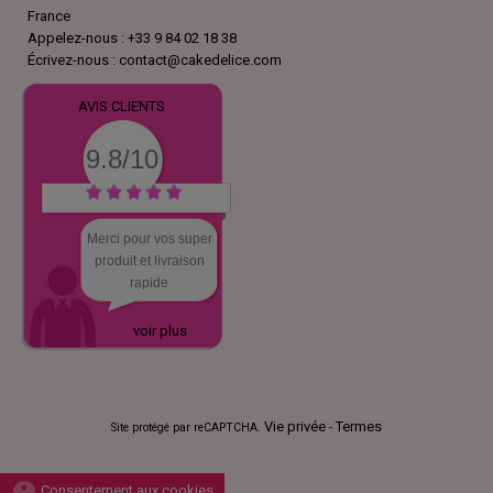
France
Appelez-nous :
+33 9 84 02 18 38
Écrivez-nous :
contact@cakedelice.com
AVIS CLIENTS
9.8/10
Merci pour vos super
produit et livraison
rapide
voir plus
Vie privée
Termes
Site protégé par reCAPTCHA.
-
group_work
Consentement aux cookies