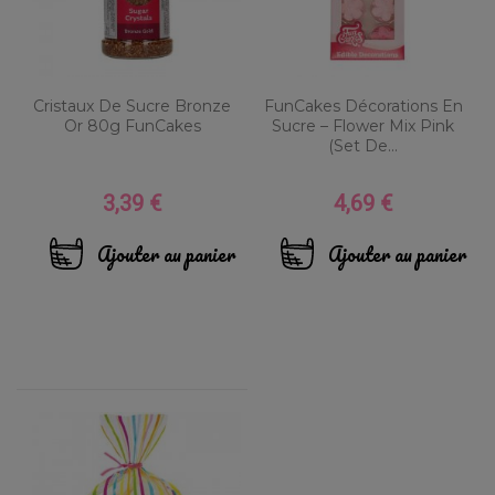
Cristaux De Sucre Bronze
FunCakes Décorations En
Or 80g FunCakes
Sucre – Flower Mix Pink
(Set De...
3,39 €
4,69 €
Prix
Prix
Ajouter au panier
Ajouter au panier