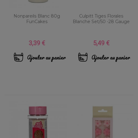
Nonpareils Blanc 80g
Culpitt Tiges Florales
FunCakes
Blanche Set/50 -28 Gauge
3,39 €
5,49 €
Prix
Prix
Ajouter au panier
Ajouter au panier