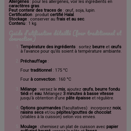
Allergènes
: pour les allergènes, voir les ingrédients en
caractères gras
.
Peut contenir des traces de
: œuf, soja, lupin.
Certification
: produit
certifié Halal
.
Stockage
: conserver au
frais et au sec
.
Contenu
: 1 kg.
Guide d’utilisation détaillé (four traditionnel et
convection)
Température des ingrédients
: sortez
beurre
et
œufs
à l’avance pour qu’ils soient à température ambiante.
Préchauffage
:
Four
traditionnel
: 175 °C
Four
à convection
: 160 °C
Mélange
: versez le
mix
, ajoutez
œufs
,
beurre fondu
tiédi
et
eau
. Mélangez
3 minutes à basse vitesse
jusqu’à obtention d’une
pâte épaisse
et régulière.
Options gourmandes
(facultatives) : incorporez
noix
,
raisins secs
et/ou
pépites/gouttes de chocolat
(stables à la cuisson) selon vos envies.
Moulage
: chemisez un plat de cuisson avec
papier
sulfurisé beurré
, versez la pâte et
lissez
.