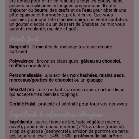
été conçu pour offrir ce résultat à tous les coups, sans
pesées compliquées ni longues préparations. Il suffit
d’ajouter du
beurre
, des
œufs
et de
l’eau
pour obtenir une
pâte épaisse et homogène, prête à cuire. Que vous
cuisiniez pour une fête d’anniversaire, une vente caritative,
un goûter d’école ou un dessert de Shabbat, ce mix vous
garantit régularité, rapidité et goût.
Points forts
Simplicité
: 3 minutes de mélange à vitesse réduite
suffisent.
Polyvalence
: brownies classiques,
gâteau au chocolat
,
muffins
chocolatés.
Personnalisable
: ajoutez des
noix hachées
,
raisins secs
,
morceaux/gouttes de chocolat
ou un
glaçage
.
Résultat pro
: mie fondante, arômes ronds, surface lisse
qui accepte très bien les toppings.
Certifié Halal
: praticité et sérénité pour tous vos convives.
Ingrédients & informations allergènes
Ingrédients
: sucre, farine de blé, huile végétale (palme,
navet), poudre de cacao écrémé (7 %), amidon (modifié),
sirop de glucose (déshydraté), amidon de pomme de terre,
sel, poudre à lever : E450, E500,
protéines de lait
, arôme.