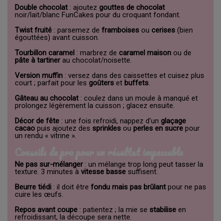
Double chocolat
: ajoutez
gouttes de chocolat
noir/lait/blanc FunCakes pour du croquant fondant.
Twist fruité
: parsemez de
framboises
ou
cerises
(bien
égouttées) avant cuisson.
Tourbillon caramel
: marbrez de
caramel maison
ou de
pâte à tartiner
au chocolat/noisette.
Version muffin
: versez dans des caissettes et cuisez plus
court ; parfait pour les
goûters
et
buffets
.
Gâteau au chocolat
: coulez dans un moule à manqué et
prolongez légèrement la cuisson ; glacez ensuite.
Décor de fête
: une fois refroidi, nappez d’un
glaçage
cacao
puis ajoutez des
sprinkles
ou
perles en sucre
pour
un rendu « vitrine ».
Conseils de pro pour un résultat impeccable
Ne pas sur-mélanger
: un mélange trop long peut tasser la
texture. 3 minutes à
vitesse basse
suffisent.
Beurre tiédi
: il doit être
fondu mais pas brûlant
pour ne pas
cuire les œufs.
Repos avant coupe
: patientez ; la mie se
stabilise
en
refroidissant, la découpe sera nette.