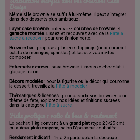
Utilisations élargies dans vos créations Cake
Design
Même si le brownie se suffit à lui-même, il peut s’intégrer
dans des desserts plus ambitieux :
Layer cake brownie
: intercalez
couches de brownie
et
ganache montée
. Lissez et recouvrez avec de la
Pâte à
sucre à recouvrir
pour une finition nette.
Brownie bar
: proposez plusieurs toppings (noix, caramel,
éclats de meringue, sprinkles) et laissez vos invités
composer.
Entremets express
: base brownie + mousse chocolat +
glaçage miroir.
Décors modelés
: pour la figurine ou le décor qui couronne
le dessert, travaillez la
Pâte à modeler
.
Thématiques & licences
: pour assortir vos brownies à un
thème de fête, explorez nos idées et finitions sucrées
dans la catégorie
Pâte à sucre
.
Fiche pratique : ratio de base & rendement
Le sachet
1 kg
convient à un
grand plat
(type 25×25 cm)
ou à
deux plats moyens
, selon l’épaisseur souhaitée.
Rendement indicatif
: 16 à 25 parts selon la découpe