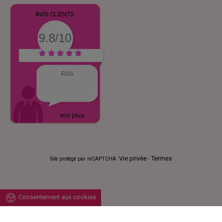
AVIS CLIENTS
9.8/10
RAS
voir plus
Vie privée
Termes
Site protégé par reCAPTCHA.
-
group_work
Consentement aux cookies