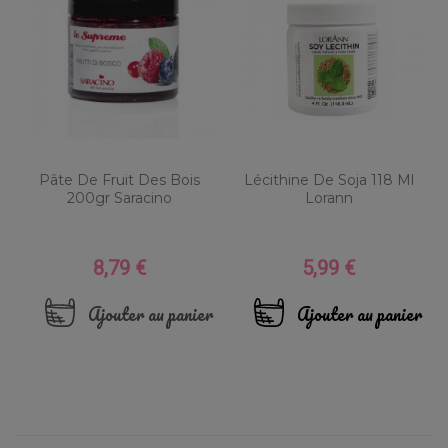
Pâte De Fruit Des Bois
Lécithine De Soja 118 Ml
200gr Saracino
Lorann
8,79 €
5,99 €
Prix
Prix
Ajouter au panier
Ajouter au panier