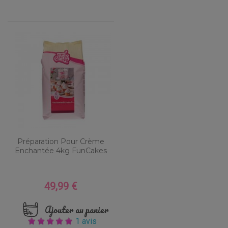
Préparation Pour Crème
Enchantée 4kg FunCakes
49,99 €
Prix
Ajouter au panier
1 avis