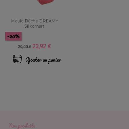
Moule Bûche DREAMY
Silikomart
-20%
23,92 €
Prix
Prix
29,90 €
de
base
Ajouter au panier
Nos produits