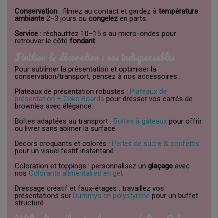
Conservation
: filmez au contact et gardez à
température
ambiante
2–3 jours ou
congelez
en parts.
Service
: réchauffez 10–15 s au micro-ondes pour
retrouver le côté
fondant
.
Finition & décoration : nos indispensables
Pour sublimer la présentation et optimiser la
conservation/transport, pensez à nos accessoires :
Plateaux de présentation robustes :
Plateaux de
présentation – Cake Boards
pour dresser vos carrés de
brownies avec élégance.
Boîtes adaptées au transport :
Boîtes à gâteaux
pour offrir
ou livrer sans abîmer la surface.
Décors croquants et colorés :
Perles de sucre & confettis
pour un visuel festif instantané.
Coloration et toppings : personnalisez un
glaçage
avec
nos
Colorants alimentaires en gel
.
Dressage créatif et faux-étages : travaillez vos
présentations sur
Dummys en polystyrène
pour un buffet
structuré.