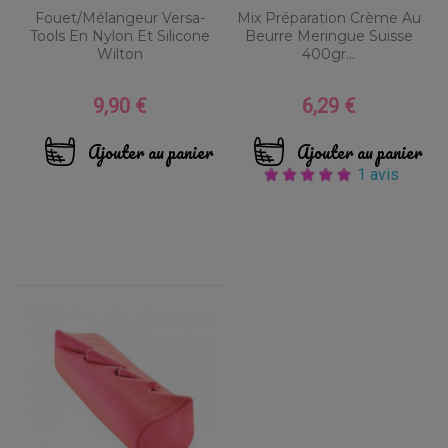
Fouet/Mélangeur Versa-
Mix Préparation Crème Au
Tools En Nylon Et Silicone
Beurre Meringue Suisse
Wilton
400gr...
9,90 €
6,29 €
Prix
Prix
Ajouter au panier
Ajouter au panier
1 avis