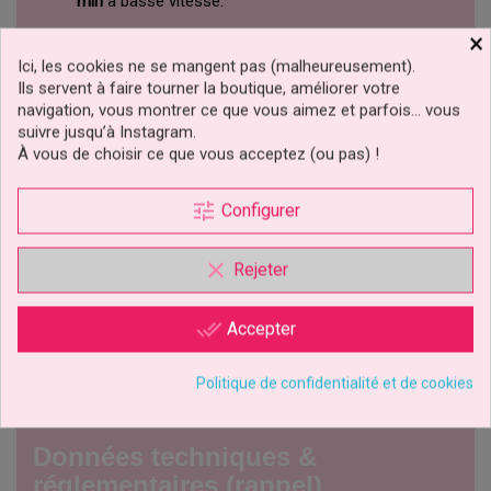
min
à basse vitesse.
Ajoutez vos
garnitures
(noix, raisins, gouttes
×
chocolat).
Ici, les cookies ne se mangent pas (malheureusement).
Ils servent à faire tourner la boutique, améliorer votre
Versez dans un plat
chemisé
(papier sulfurisé
beurré).
navigation, vous montrer ce que vous aimez et parfois… vous
suivre jusqu’à Instagram.
Cuisez
selon l’épaisseur (voir repères).
À vous de choisir ce que vous acceptez (ou pas) !
Refroidissez
,
glacez
si souhaité,
découpez
.
tune
Configurer
Idées d’emballage & service pro
Présentez vos parts sur un
cake board
élégant :
Plateaux
de présentation – Cake Boards
.
clear
Rejeter
Emballez individuellement pour la vente à emporter dans
des
boîtes
adaptées :
Boîtes à gâteaux
.
done_all
Accepter
Pour des tables à thème, jouez la carte déco avec
sprinkles
:
Perles & confettis
.
Politique de confidentialité et de cookies
Données techniques &
réglementaires (rappel)