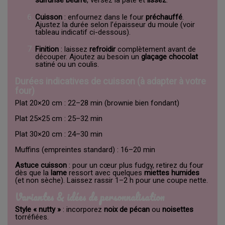
Cuisson
: enfournez dans le four
préchauffé
.
Ajustez la durée selon l’épaisseur du moule (voir
tableau indicatif ci-dessous).
Finition
: laissez
refroidir
complètement avant de
découper. Ajoutez au besoin un
glaçage chocolat
satiné ou un coulis.
Durées indicatives de cuisson (à adapter à votre
four)
Plat 20×20 cm : 22–28 min (brownie bien fondant)
Plat 25×25 cm : 25–32 min
Plat 30×20 cm : 24–30 min
Muffins (empreintes standard) : 16–20 min
Astuce cuisson
: pour un cœur plus fudgy, retirez du four
dès que la
lame
ressort avec quelques
miettes humides
(et non sèche). Laissez rassir 1–2 h pour une coupe nette.
Variantes & idées de personnalisation
Style « nutty »
: incorporez
noix de pécan
ou
noisettes
torréfiées.