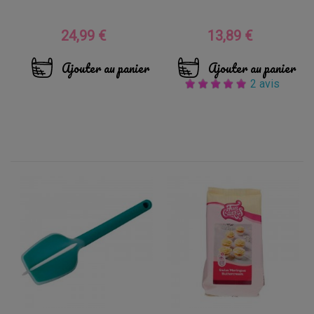
24,99 €
13,89 €
Prix
Prix
Ajouter au panier
Ajouter au panier
2 avis