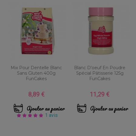
Mix Pour Dentelle Blanc
Blanc D'oeuf En Poudre
Sans Gluten 400g
Spécial Pâtisserie 125g
FunCakes
FunCakes
8,89 €
11,29 €
Prix
Prix
Ajouter au panier
Ajouter au panier
1 avis