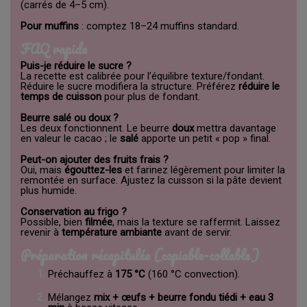
(carrés de 4–5 cm).
Pour muffins
: comptez 18–24 muffins standard.
FAQ rapide
Puis-je réduire le sucre ?
La recette est calibrée pour l’équilibre texture/fondant.
Réduire le sucre modifiera la structure. Préférez
réduire le
temps de cuisson
pour plus de fondant.
Beurre salé ou doux ?
Les deux fonctionnent. Le beurre
doux
mettra davantage
en valeur le cacao ; le
salé
apporte un petit « pop » final.
Peut-on ajouter des fruits frais ?
Oui, mais
égouttez-les
et farinez légèrement pour limiter la
remontée en surface. Ajustez la cuisson si la pâte devient
plus humide.
Conservation au frigo ?
Possible, bien
filmée
, mais la texture se raffermit. Laissez
revenir à
température ambiante
avant de servir.
Préparation récapitulée (copiable-collable)
Préchauffez à
175 °C
(160 °C convection).
Mélangez
mix + œufs + beurre fondu tiédi + eau
3