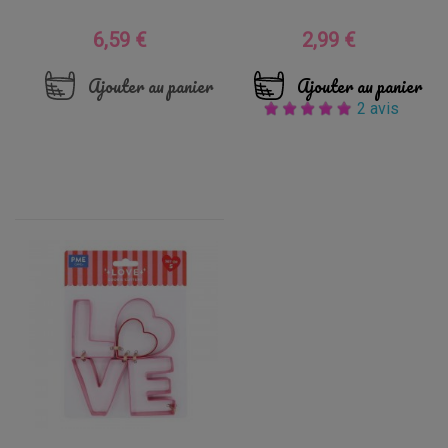
6,59 €
2,99 €
Prix
Prix
Ajouter au panier
Ajouter au panier
2 avis