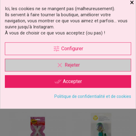
×
Ici, les cookies ne se mangent pas (malheureusement).
Fiche technique
Ils servent à faire tourner la boutique, améliorer votre
navigation, vous montrer ce que vous aimez et parfois… vous
Couleur
Argent
suivre jusqu’à Instagram.
À vous de choisir ce que vous acceptez (ou pas) !
Compositions
Métal
tune
Configurer
CLIQUEZ ICI POUR LAISSER UN COMMENTAIRE
clear
Rejeter
5 autres produits dans la même
done_all
Accepter
catégorie :
Politique de confidentialité et de cookies