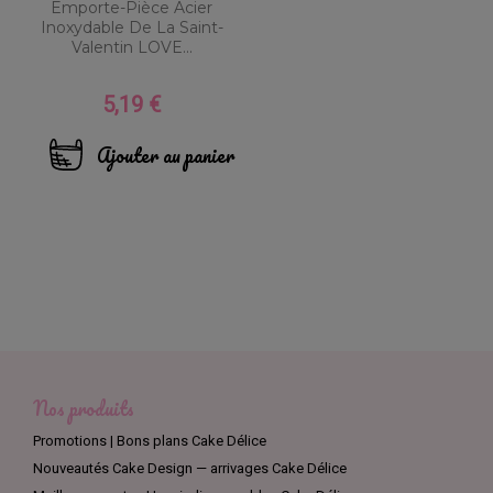
Emporte-Pièce Acier
Inoxydable De La Saint-
Valentin LOVE...
5,19 €
Prix
Ajouter au panier
Nos produits
Promotions | Bons plans Cake Délice
Nouveautés Cake Design — arrivages Cake Délice