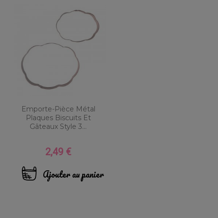
Emporte-Pièce Métal
Plaques Biscuits Et
Gâteaux Style 3...
2,49 €
Prix
Ajouter au panier