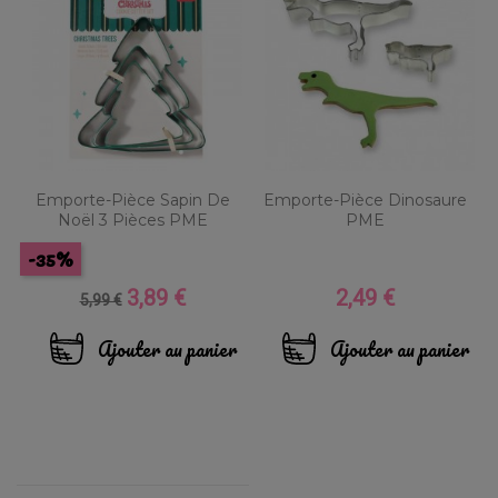
Emporte-Pièce Sapin De
Emporte-Pièce Dinosaure
Noël 3 Pièces PME
PME
-35%
3,89 €
2,49 €
Prix
Prix
Prix
5,99 €
de
base
Ajouter au panier
Ajouter au panier