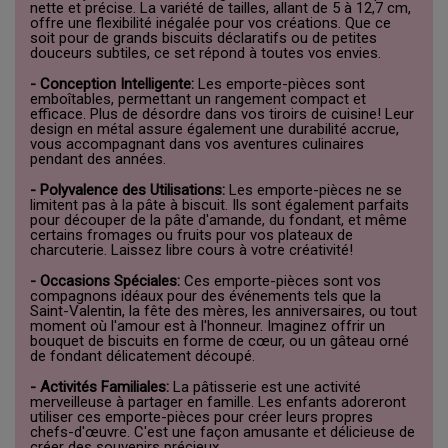
nette et précise. La variété de tailles, allant de 5 à 12,7 cm,
offre une flexibilité inégalée pour vos créations. Que ce
soit pour de grands biscuits déclaratifs ou de petites
douceurs subtiles, ce set répond à toutes vos envies.
- Conception Intelligente:
Les emporte-pièces sont
emboîtables, permettant un rangement compact et
efficace. Plus de désordre dans vos tiroirs de cuisine! Leur
design en métal assure également une durabilité accrue,
vous accompagnant dans vos aventures culinaires
pendant des années.
- Polyvalence des Utilisations:
Les emporte-pièces ne se
limitent pas à la pâte à biscuit. Ils sont également parfaits
pour découper de la pâte d'amande, du fondant, et même
certains fromages ou fruits pour vos plateaux de
charcuterie. Laissez libre cours à votre créativité!
- Occasions Spéciales:
Ces emporte-pièces sont vos
compagnons idéaux pour des événements tels que la
Saint-Valentin, la fête des mères, les anniversaires, ou tout
moment où l'amour est à l'honneur. Imaginez offrir un
bouquet de biscuits en forme de cœur, ou un gâteau orné
de fondant délicatement découpé.
- Activités Familiales:
La pâtisserie est une activité
merveilleuse à partager en famille. Les enfants adoreront
utiliser ces emporte-pièces pour créer leurs propres
chefs-d'œuvre. C'est une façon amusante et délicieuse de
créer des souvenirs précieux.