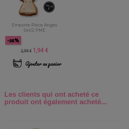
Emporte-Pièce Anges
Set/2 PME
-35%
1,94 €
Prix
Prix
2,99 €
de
base
Ajouter au panier
Les clients qui ont acheté ce
produit ont également acheté...