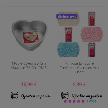
déclinaisons
Moule Coeur 20 Cm
Mimosa En Sucre
Hauteur 7,5 Cm PME
FunCakes Couleurs Aux
Choix
13,99 €
2,99 €
Prix
Prix
Ajouter au panier
Ajouter au panier
1 avis