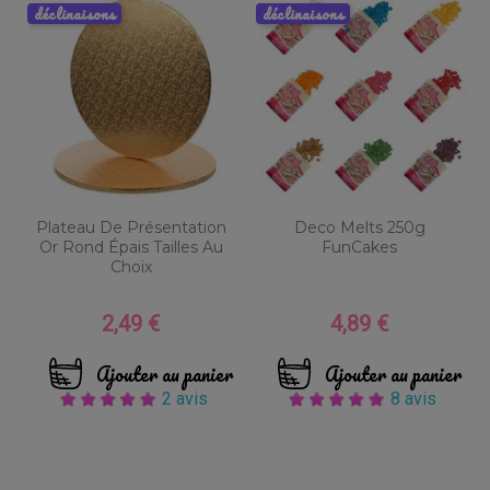
déclinaisons
déclinaisons
Plateau De Présentation
Deco Melts 250g
Or Rond Épais Tailles Au
FunCakes
Choix
2,49 €
4,89 €
Prix
Prix
Ajouter au panier
Ajouter au panier
2 avis
8 avis