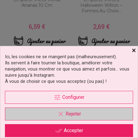
Ananas 10 Cm
Halloween Wilton –
Formes Au Choix...
6,59 €
2,69 €
Prix
Prix
Ajouter au panier
Ajouter au panier
×
Ici, les cookies ne se mangent pas (malheureusement).
Ils servent à faire tourner la boutique, améliorer votre
navigation, vous montrer ce que vous aimez et parfois… vous
suivre jusqu’à Instagram.
À vous de choisir ce que vous acceptez (ou pas) !
tune
Configurer
clear
Rejeter
done_all
Accepter