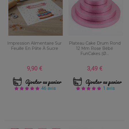
Impression Alimentaire Sur
Plateau Cake Drum Rond
Feuille En Pâte À Sucre
12 Mm Rose Bébé
FunCakes (Ø...
9,90 €
3,49 €
Prix
Prix
Ajouter au panier
Ajouter au panier
46 avis
1 avis