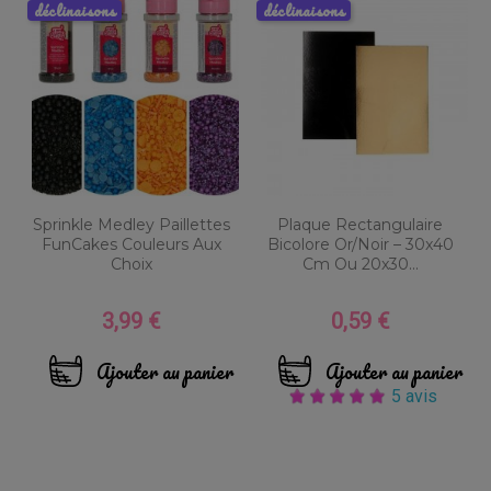
déclinaisons
déclinaisons
Sprinkle Medley Paillettes
Plaque Rectangulaire
FunCakes Couleurs Aux
Bicolore Or/Noir – 30x40
Choix
Cm Ou 20x30...
3,99 €
0,59 €
Prix
Prix
Ajouter au panier
Ajouter au panier
5 avis