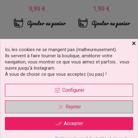
9,99 €
1,99 €
Prix
Prix
Ajouter au panier
Ajouter au panier
×
Ici, les cookies ne se mangent pas (malheureusement).
Ils servent à faire tourner la boutique, améliorer votre
navigation, vous montrer ce que vous aimez et parfois… vous
suivre jusqu’à Instagram.
À vous de choisir ce que vous acceptez (ou pas) !
tune
Configurer
clear
Rejeter
done_all
Accepter
Moule À Esquimaux,
Moule Silicone