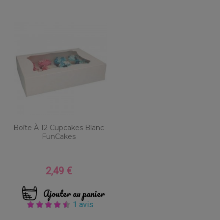
Boîte À 12 Cupcakes Blanc
FunCakes
2,49 €
Prix
Ajouter au panier
1 avis