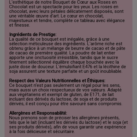
L'esthétique de notre Bouquet de Cœur aux Roses en
Chocolat est un spectacle pour les yeux. Les roses en
chocolat, avec leurs pétales délicatement disposés, sont
une véritable œuvre d'art. Le cœur en chocolat,
majestueux et tendre, complète ce tableau avec élégance
et finesse.
Ingrédients de Prestige:
La qualité de ce bouquet est inégalée, grâce à une
sélection méticuleuse des ingrédients. L'arôme riche est
obtenu grâce à un mélange de beurre de cacao et de pâte
de cacao de première qualité. La poudre de lait entier
apporte une onctuosité irrésistible, tandis que le sucre
finement sélectionné équilibre chaque bouchée avec la
juste dose de douceur. L'émulsifiant E476 et la lécithine de
soja assurent une texture parfaite et un goût inoubliable.
Respect des Valeurs Nutritionnelles et Éthiques:
Ce bouquet n'est pas seulement un régal pour les sens,
mais aussi un choix respectueux de vos valeurs. Adapté
aux végétariens et exempt de gluten, de E171, de lait
incluant des dérivés du lactose, de soja et de produits
dérivés, il est conçu pour être savouré sans compromis.
Allergènes et Responsabilité:
Nous prenons soin de préciser les allergènes présents,
tels que le lait (incluant les dérivés du lactose) et le soja (et
ses produits dérivés), afin de vous garantir une expérience
à la fois délicieuse et sécuritaire.