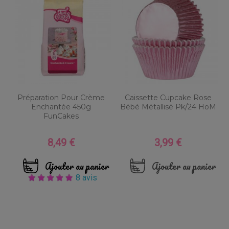
Préparation Pour Crème
Caissette Cupcake Rose
Enchantée 450g
Bébé Métallisé Pk/24 HoM
FunCakes
8,49 €
3,99 €
Prix
Prix
Ajouter au panier
Ajouter au panier
8 avis