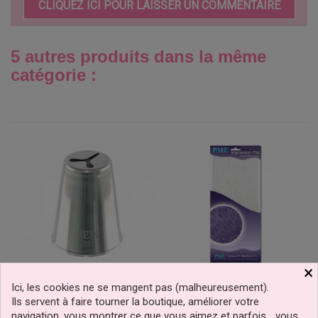
CLIQUEZ ICI POUR LAISSER UN COMMENTAIRE
5 autres produits dans la même
catégorie :
×
Ici, les cookies ne se mangent pas (malheureusement).
Douille Coeur N°252 Jem
Feuille Empreinte Rose
Ils servent à faire tourner la boutique, améliorer votre
Design PME
navigation, vous montrer ce que vous aimez et parfois… vous