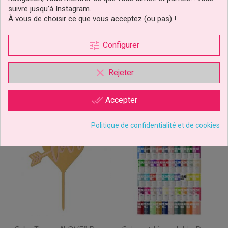
suivre jusqu’à Instagram.
À vous de choisir ce que vous acceptez (ou pas) !
2,89 €
2,99 €
Prix
Prix
tune
Configurer
Ajouter au panier
Ajouter au panier
clear
Rejeter
done_all
Accepter
Politique de confidentialité et de cookies
déclinaisons