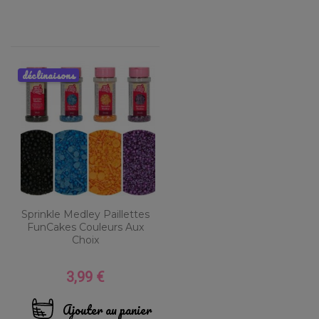
déclinaisons
Sprinkle Medley Paillettes
FunCakes Couleurs Aux
Choix
3,99 €
Prix
Ajouter au panier