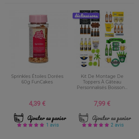
déclinaisons
Sprinkles Étoiles Dorées
Kit De Montage De
60g FunCakes
Toppers À Gâteau
Personnalisés Boisson...
4,39 €
7,99 €
Prix
Prix
Ajouter au panier
Ajouter au panier
1 avis
2 avis