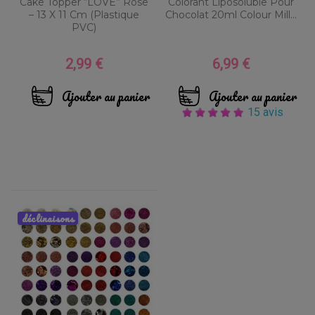
Cake Topper “LOVE” Rose
Colorant Liposoluble Pour
– 13 X 11 Cm (Plastique
Chocolat 20ml Colour Mill...
PVC)
2,99 €
6,99 €
Prix
Prix
Ajouter au panier
Ajouter au panier
15 avis
déclinaisons