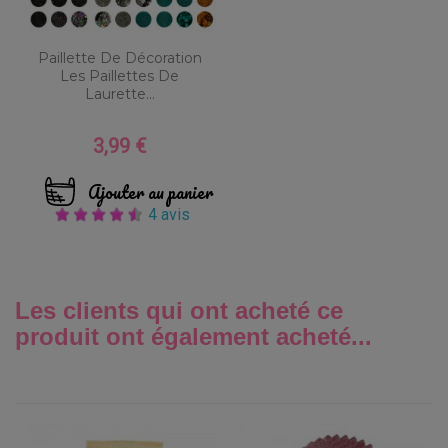
Paillette De Décoration
Les Paillettes De
Laurette...
3,99 €
Prix
Ajouter au panier
4 avis
Les clients qui ont acheté ce
produit ont également acheté...