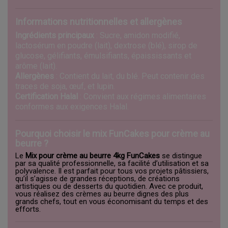
Informations nutritionnelles et allergènes
Ingrédients principaux
: Sucre, amidon modifié,
lactosérum en poudre (lait), dextrose (blé), sirop de
glucose, gélifiants, émulsifiants, épaississants et
arôme (lait).
Allergènes
: Contient du lait, du blé. Peut contenir des
traces de soja, œuf, et lupin.
Certification Halal
: Convient aux régimes alimentaires
conformes aux exigences Halal.
Pourquoi choisir le mix FunCakes pour crème au
beurre ?
Le
Mix pour crème au beurre 4kg FunCakes
se distingue
par sa qualité professionnelle, sa facilité d’utilisation et sa
polyvalence. Il est parfait pour tous vos projets pâtissiers,
qu’il s’agisse de grandes réceptions, de créations
artistiques ou de desserts du quotidien. Avec ce produit,
vous réalisez des crèmes au beurre dignes des plus
grands chefs, tout en vous économisant du temps et des
efforts.