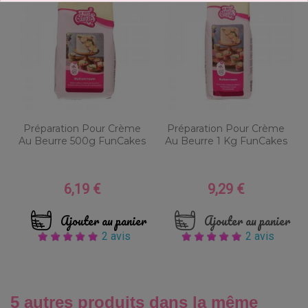
Préparation Pour Crème
Préparation Pour Crème
Au Beurre 500g FunCakes
Au Beurre 1 Kg FunCakes
6,19 €
9,29 €
Prix
Prix
Ajouter au panier
Ajouter au panier
2 avis
2 avis
5 autres produits dans la même