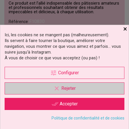
Ce produit est l’allié indispensable des pâtissiers amateurs
et professionnels souhaitant obtenir des résultats
impeccables et délicieux, à chaque utilisation.
F10830
Référence
×
Ici, les cookies ne se mangent pas (malheureusement).
Fiche technique
Ils servent à faire tourner la boutique, améliorer votre
Compositions
SANS E171 - Dioxyde
navigation, vous montrer ce que vous aimez et parfois… vous
De Titane
suivre jusqu’à Instagram.
À vous de choisir ce que vous acceptez (ou pas) !
Régimes Alimentaires
Halal
tune
Configurer
CLIQUEZ ICI POUR LAISSER UN COMMENTAIRE
clear
Rejeter
VOUS AIMEREZ AUSSI
done_all
Accepter
Politique de confidentialité et de cookies