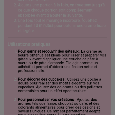
Ajoutez une portion à la fois, en fouettant jusqu’à
ce que chaque portion soit complètement
absorbée avant d’ajouter la suivante.
Une fois tout le mélange incorporé, fouettez
pendant
10 minutes
pour obtenir une crème lisse
et légère.
Utilisations pratiques
Pour garnir et recouvrir des gâteaux
: La crème au
beurre obtenue est idéale pour lisser et préparer vos
gâteaux avant d’appliquer une couche de pâte à
sucre ou de pâte d’amande. Elle agit comme un
adhésif et permet d’obtenir une finition nette et
professionnelle.
Pour décorer des cupcakes
: Utilisez une poche à
douille pour réaliser des motifs élégants sur vos
cupcakes. Ajoutez des colorants ou des paillettes
comestibles pour un effet spectaculaire.
Pour personnaliser vos créations
: Ajoutez des
arômes tels que fraise, chocolat ou café, et des
colorants alimentaires pour créer des designs et
saveurs uniques. Ce mix est parfaitement adapté