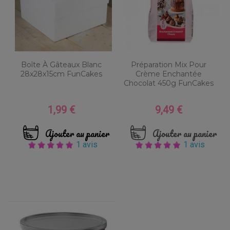
Boîte À Gâteaux Blanc
Préparation Mix Pour
28x28x15cm FunCakes
Crème Enchantée
Chocolat 450g FunCakes
1,99 €
9,49 €
Prix
Prix
Ajouter au panier
Ajouter au panier
1 avis
1 avis