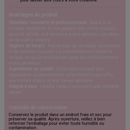
pour laisser libre cours à votre créativité.
Avantages du produit
Résultats constants et professionnels
: Grâce à sa
formule équilibrée, le mix garantit une crème toujours
réussie, qu’elle soit destinée à des gâteaux, cupcakes
ou desserts créatifs.
Gagnez du temps
: Pas besoin de dosages complexes
ni de recettes longues. La préparation est rapide et
simple, ce qui la rend parfaite pour les professionnels
et les amateurs.
Ingrédients de qualité
: Ce produit contient des
ingrédients soigneusement sélectionnés pour offrir
une texture légère et une saveur agréable.
Adapté à tous
: Certifié Halal, il convient à une clientèle
variée.
Conseils de conservation
Conservez le produit dans un endroit frais et sec pour
préserver sa qualité. Après ouverture, veillez à bien
refermer l’emballage pour éviter toute humidité ou
contamination.