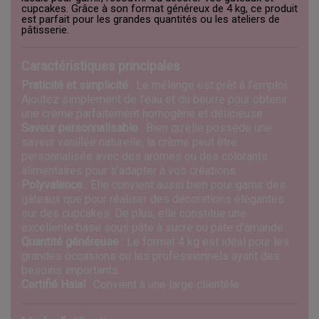
cupcakes. Grâce à son format généreux de 4 kg, ce produit
est parfait pour les grandes quantités ou les ateliers de
pâtisserie.
Caractéristiques principales
Praticité et simplicité
: Le mélange est prêt à l’emploi.
Ajoutez simplement de l’eau et du beurre pour obtenir
une crème parfaitement homogène et délicieuse.
Saveur personnalisable
: Bien qu’elle possède une
saveur vanillée naturelle, la crème peut être
personnalisée avec des arômes ou des colorants
alimentaires pour s’adapter à vos créations.
Polyvalence
: Elle convient aussi bien pour garnir des
gâteaux que pour réaliser des décorations élégantes
sur des cupcakes. De plus, elle constitue une
excellente base sous pâte à sucre ou pâte d’amande.
Quantité généreuse
: Le format 4 kg est idéal pour les
grandes occasions ou les professionnels ayant des
besoins importants.
Certifié Halal
: Convient à une large clientèle.