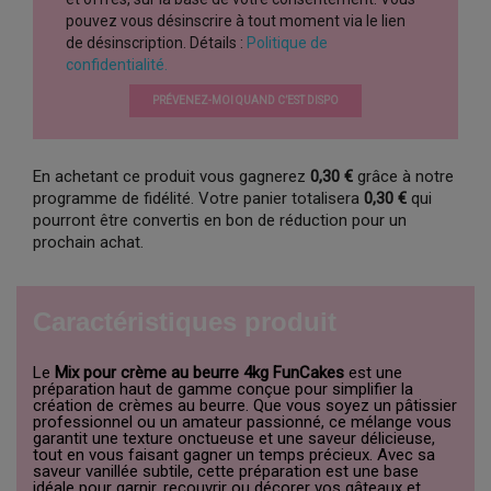
pouvez vous désinscrire à tout moment via le lien
de désinscription. Détails :
Politique de
confidentialité.
PRÉVENEZ-MOI QUAND C’EST DISPO
En achetant ce produit vous gagnerez
0,30 €
grâce à notre
programme de fidélité. Votre panier totalisera
0,30 €
qui
pourront être convertis en bon de réduction pour un
prochain achat.
Caractéristiques produit
Le
Mix pour crème au beurre 4kg FunCakes
est une
préparation haut de gamme conçue pour simplifier la
création de crèmes au beurre. Que vous soyez un pâtissier
professionnel ou un amateur passionné, ce mélange vous
garantit une texture onctueuse et une saveur délicieuse,
tout en vous faisant gagner un temps précieux. Avec sa
saveur vanillée subtile, cette préparation est une base
idéale pour garnir, recouvrir ou décorer vos gâteaux et