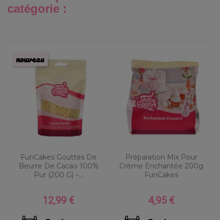
catégorie :
nouveau
FunCakes Gouttes De
Préparation Mix Pour
Beurre De Cacao 100%
Crème Enchantée 200g
Pur (200 G) –...
FunCakes
12,99 €
4,95 €
Prix
Prix