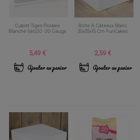
Culpitt Tiges Florales
Boîte À Gâteaux Blanc
Blanche Set/20 -20 Gauge
35x35x15 Cm FunCakes
5,49 €
2,59 €
Prix
Prix
Ajouter au panier
Ajouter au panier