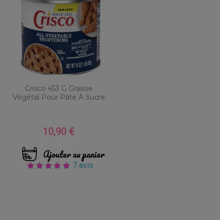
Crisco 453 G Graisse
Végétal Pour Pâte À Sucre
10,90 €
Prix
Ajouter au panier
7 avis