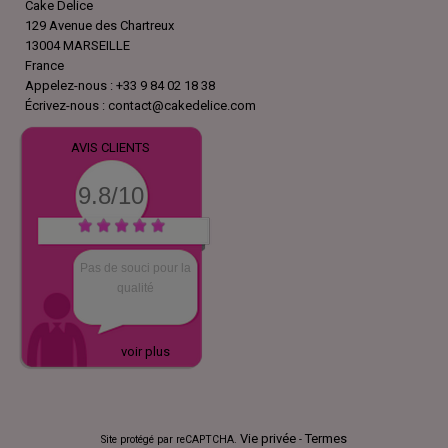
Cake Delice
129 Avenue des Chartreux
13004 MARSEILLE
France
Appelez-nous :
+33 9 84 02 18 38
Écrivez-nous :
contact@cakedelice.com
AVIS CLIENTS
9.8/10
Envoi rapide
voir plus
Vie privée
Termes
Site protégé par reCAPTCHA.
-