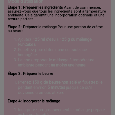
Mode d’utilisation
Étape 1 : Préparer les ingrédients
Avant de commencer,
assurez-vous que tous les ingrédients sont à température
ambiante. Cela garantit une incorporation optimale et une
texture parfaite.
Étape 2 : Préparer le mélange
Pour une portion de crème
au beurre :
Ajoutez
125 ml d’eau
à
125 g du mélange
FunCakes
.
Fouettez pour obtenir une consistance
homogène.
Laissez reposer le mélange à température
ambiante pendant
au moins une heure
.
Étape 3 : Préparer le beurre
Prenez
150 g de beurre non salé
et fouettez-le
pendant environ
5 minutes
jusqu’à ce qu’il
devienne crémeux et aéré.
Étape 4 : Incorporer le mélange
Incorporez progressivement le mélange préparé
au beurre fouetté.