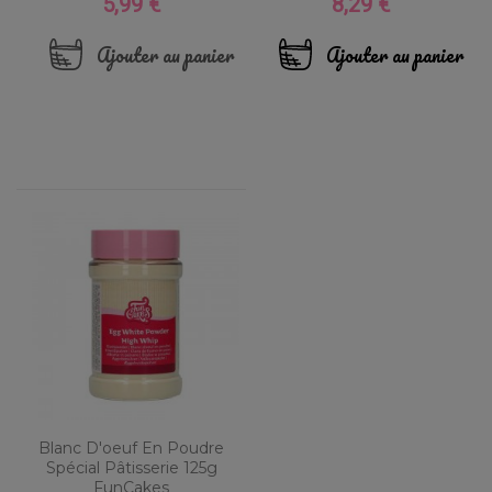
5,99 €
8,29 €
Prix
Prix
Ajouter au panier
Ajouter au panier
Blanc D'oeuf En Poudre
Spécial Pâtisserie 125g
FunCakes