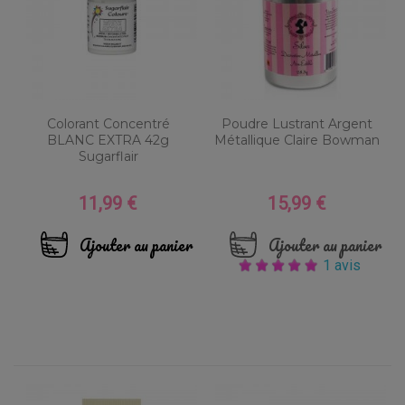
Colorant Concentré
Poudre Lustrant Argent
BLANC EXTRA 42g
Métallique Claire Bowman
Sugarflair
11,99 €
15,99 €
Prix
Prix
Ajouter au panier
Ajouter au panier
1 avis