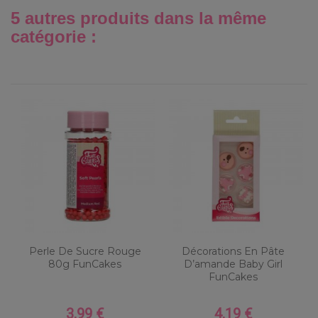
5 autres produits dans la même
catégorie :
Perle De Sucre Rouge
Décorations En Pâte
80g FunCakes
D’amande Baby Girl
FunCakes
3,99 €
4,19 €
Prix
Prix