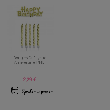
Bougies Or Joyeux
Anniversaire PME
2,29 €
Prix
Ajouter au panier