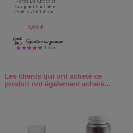
Perles De Chocolat
Croquant FunCakes
Couleurs Métallique...
5,69 €
Prix
Ajouter au panier
1 avis
Les clients qui ont acheté ce
produit ont également acheté...