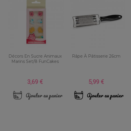
Décors En Sucre Animaux
Râpe À Pâtisserie 26cm
Marins Set/8 FunCakes
3,69 €
5,99 €
Prix
Prix
Ajouter au panier
Ajouter au panier