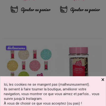
Ajouter au panier
Ajouter au panier
déclinaisons
×
Ici, les cookies ne se mangent pas (malheureusement).
Ils servent à faire tourner la boutique, améliorer votre
navigation, vous montrer ce que vous aimez et parfois… vous
Bâtons De Sucre Couleur
Perles Croustillantes
Mate XL FunCakes
Chocolat Mix 155g
suivre jusqu’à Instagram.
FunCakes
À vous de choisir ce que vous acceptez (ou pas) !