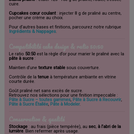
cuire.
Cupcakes cœur coulant
: injecter 8 g de praliné au centre,
pocher une crème au choix.
Pour d’autres bases et finitions, parcourez notre rubrique
Ingrédients & Nappages
.
Compatibilité cake design & ratio 50:50
Le ratio
50:50
est la règle d’or pour marier le praliné avec la
pâte à sucre
:
Maintien d’une
texture stable
sous couverture.
Contrôle de la
tenue
à température ambiante en vitrine
courte durée.
Goût praliné net sans excès de sucre.
Retrouvez nos sélections pour une finition impeccable :
Pâte à Sucre – toutes gammes
,
Pâte à Sucre à Recouvrir
,
Pâte à Sucre Étallée
,
Pâte à Modeler
.
Conservation & qualité
Stockage
: au frais (pièce tempérée), au
sec
,
à l’abri de la
lumière
. Bien refermer après usage.