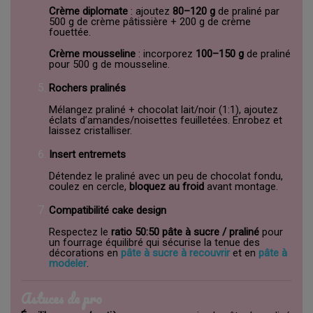
Crème diplomate
: ajoutez
80–120 g
de praliné par
500 g de crème pâtissière + 200 g de crème
fouettée.
Crème mousseline
: incorporez
100–150 g
de praliné
pour 500 g de mousseline.
Rochers pralinés
Mélangez praliné + chocolat lait/noir (1:1), ajoutez
éclats d’amandes/noisettes feuilletées. Enrobez et
laissez cristalliser.
Insert entremets
Détendez le praliné avec un peu de chocolat fondu,
coulez en cercle,
bloquez au froid
avant montage.
Compatibilité cake design
Respectez le
ratio 50:50 pâte à sucre / praliné
pour
un fourrage équilibré qui sécurise la tenue des
décorations en
pâte à sucre à recouvrir
et en
pâte à
modeler
.
Astuces de pro