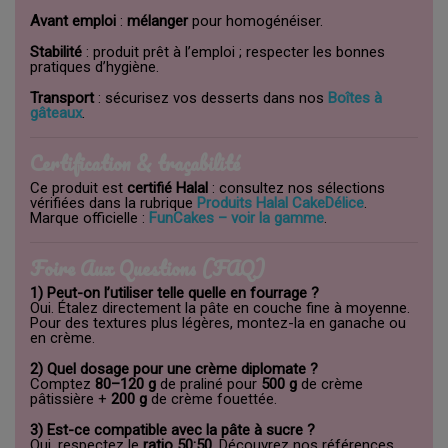
Avant emploi
:
mélanger
pour homogénéiser.
Stabilité
: produit prêt à l’emploi ; respecter les bonnes
pratiques d’hygiène.
Transport
: sécurisez vos desserts dans nos
Boîtes à
gâteaux
.
Certification & traçabilité
Ce produit est
certifié Halal
: consultez nos sélections
vérifiées dans la rubrique
Produits Halal CakeDélice
.
Marque officielle :
FunCakes – voir la gamme
.
Foire Aux Questions (FAQ)
1) Peut-on l’utiliser telle quelle en fourrage ?
Oui. Étalez directement la pâte en couche fine à moyenne.
Pour des textures plus légères, montez-la en ganache ou
en crème.
2) Quel dosage pour une crème diplomate ?
Comptez
80–120 g
de praliné pour
500 g
de crème
pâtissière +
200 g
de crème fouettée.
3) Est-ce compatible avec la pâte à sucre ?
Oui, respectez le
ratio 50:50
. Découvrez nos références