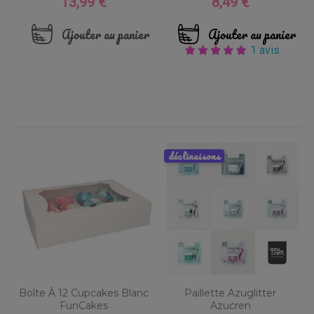
13,99 €
8,49 €
Prix
Prix
Ajouter au panier
Ajouter au panier
1 avis
déclinaisons
Boîte À 12 Cupcakes Blanc
Paillette Azuglitter
FunCakes
Azucren