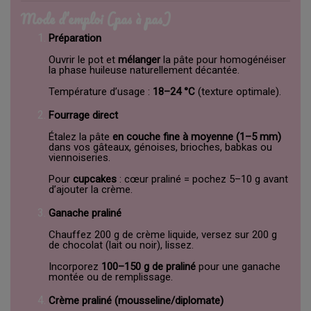
Mode d’emploi (pas à pas)
Préparation
Ouvrir le pot et
mélanger
la pâte pour homogénéiser
la phase huileuse naturellement décantée.
Température d’usage :
18–24 °C
(texture optimale).
Fourrage direct
Étalez la pâte
en couche fine à moyenne (1–5 mm)
dans vos gâteaux, génoises, brioches, babkas ou
viennoiseries.
Pour
cupcakes
: cœur praliné = pochez 5–10 g avant
d’ajouter la crème.
Ganache praliné
Chauffez 200 g de crème liquide, versez sur 200 g
de chocolat (lait ou noir), lissez.
Incorporez
100–150 g de praliné
pour une ganache
montée ou de remplissage.
Crème praliné (mousseline/diplomate)