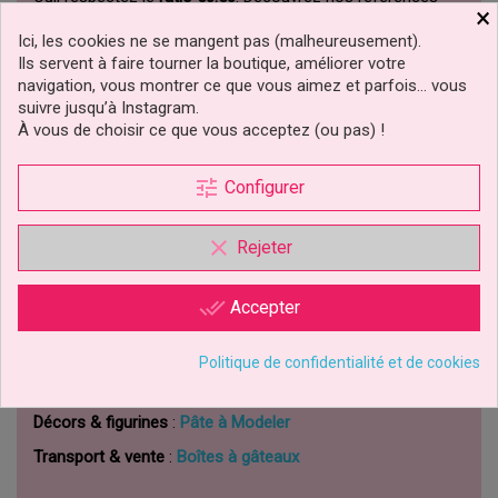
×
pâte à sucre à recouvrir
et
pâte à sucre étalée
.
Ici, les cookies ne se mangent pas (malheureusement).
4) Allergènes ?
Ils servent à faire tourner la boutique, améliorer votre
Noisettes
et
soja (E322)
. Voir la liste d’ingrédients en gras.
navigation, vous montrer ce que vous aimez et parfois… vous
5) Conservation après ouverture ?
suivre jusqu’à Instagram.
Au frais (tempéré), au sec, à l’abri de la lumière. Bien
À vous de choisir ce que vous acceptez (ou pas) !
refermer et
mélanger avant usage
.
Produits CakeDélice (liens utiles)
tune
Configurer
Catégorie Halal
:
Produits certifiés Halal
clear
Rejeter
Marque
:
FunCakes – toute la gamme
Bases & finitions
:
Ingrédients & Nappages
done_all
Accepter
Pâte à sucre (toutes gammes)
:
Pâte à Sucre
Couvertures
:
Pâte à Sucre à Recouvrir
Politique de confidentialité et de cookies
Étallée prête à l’emploi
:
Pâte à Sucre Étallée
Décors & figurines
:
Pâte à Modeler
Transport & vente
:
Boîtes à gâteaux