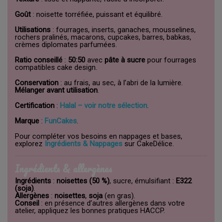
Goût
: noisette torréfiée, puissant et équilibré.
Utilisations
: fourrages, inserts, ganaches, mousselines,
rochers pralinés, macarons, cupcakes, barres, babkas,
crèmes diplomates parfumées.
Ratio conseillé
:
50:50
avec
pâte à sucre
pour fourrages
compatibles cake design.
Conservation
: au frais, au sec, à l’abri de la lumière.
Mélanger avant utilisation
.
Certification
:
Halal – voir notre sélection
.
Marque
:
FunCakes
.
Pour compléter vos besoins en nappages et bases,
explorez
Ingrédients & Nappages
sur CakeDélice.
Ingrédients & allergènes
Ingrédients
:
noisettes (50 %)
, sucre, émulsifiant :
E322
(soja)
.
Allergènes
:
noisettes
,
soja
(en gras).
Conseil
: en présence d’autres allergènes dans votre
atelier, appliquez les bonnes pratiques HACCP.