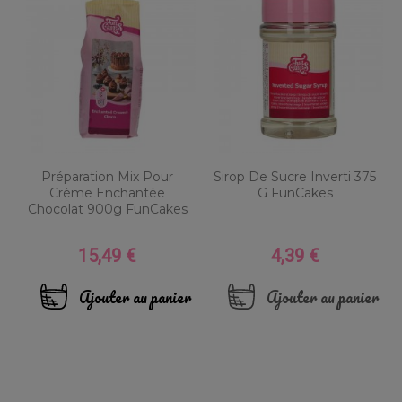
Préparation Mix Pour
Sirop De Sucre Inverti 375
Crème Enchantée
G FunCakes
Chocolat 900g FunCakes
15,49 €
4,39 €
Prix
Prix
Ajouter au panier
Ajouter au panier