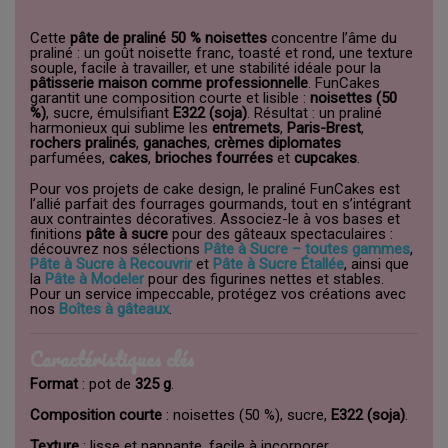
Cette
pâte de praliné 50 % noisettes
concentre l’âme du
praliné : un goût noisette franc, toasté et rond, une texture
souple, facile à travailler, et une stabilité idéale pour la
pâtisserie maison comme professionnelle
. FunCakes
garantit une composition courte et lisible :
noisettes (50
%)
, sucre, émulsifiant
E322 (soja)
. Résultat : un praliné
harmonieux qui sublime les
entremets
,
Paris-Brest
,
rochers pralinés
,
ganaches
,
crèmes diplomates
parfumées,
cakes
,
brioches fourrées
et
cupcakes
.
Pour vos projets de cake design, le praliné FunCakes est
l’allié parfait des fourrages gourmands, tout en s’intégrant
aux contraintes décoratives. Associez-le à vos bases et
finitions
pâte à sucre
pour des gâteaux spectaculaires :
découvrez nos sélections
Pâte à Sucre – toutes gammes
,
Pâte à Sucre à Recouvrir
et
Pâte à Sucre Étallée
, ainsi que
la
Pâte à Modeler
pour des figurines nettes et stables.
Pour un service impeccable, protégez vos créations avec
nos
Boîtes à gâteaux
.
Caractéristiques clés
Format
: pot de
325 g
.
Composition courte
: noisettes (50 %), sucre,
E322 (soja)
.
Texture
: lisse et nappante, facile à incorporer.