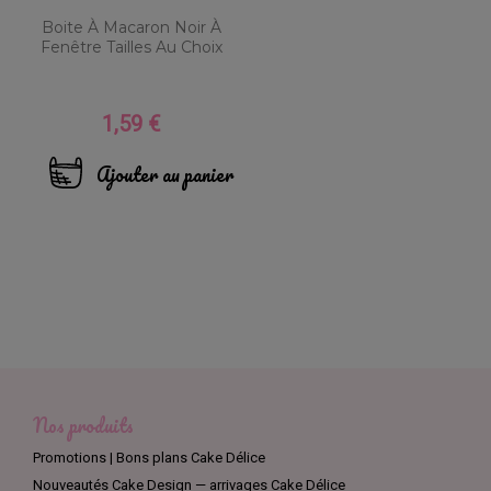
Boite À Macaron Noir À
Fenêtre Tailles Au Choix
1,59 €
Prix
Ajouter au panier
Nos produits
Promotions | Bons plans Cake Délice
Nouveautés Cake Design — arrivages Cake Délice