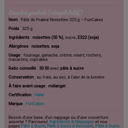
Encadré produit (récapitulatif)
Nom
: Pâte de Praliné Noisettes 325 g – FunCakes
Poids
: 325 g
Ingrédients
:
noisettes (50 %)
, sucre,
E322 (soja)
Allergènes
:
noisettes
,
soja
Usage
: fourrage, ganache, crème, insert, rochers,
macarons, cupcakes
Ratio conseillé
:
50:50
avec
pâte à sucre
Conservation
: au frais, au sec, à l’abri de la lumière
À faire avant usage
:
mélanger
Certification
:
Halal
Marque
:
FunCakes
Besoin d’une base, d’un nappage ou d’une couverture
assortie ? Parcourez
Ingrédients & Nappages
et nos
pages
Pâte à Sucre
,
Pâte à Sucre à Recouvrir
,
Pâte à Sucre