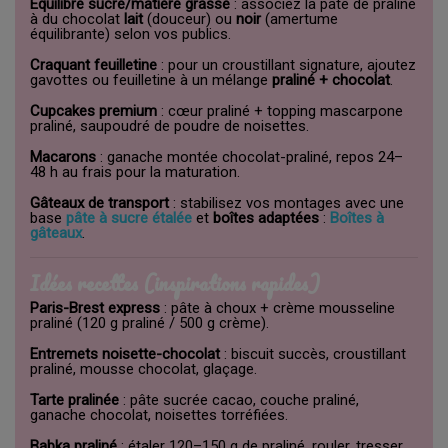
Équilibre sucre/matière grasse
: associez la pâte de praliné
à du chocolat
lait
(douceur) ou
noir
(amertume
équilibrante) selon vos publics.
Craquant feuilletine
: pour un croustillant signature, ajoutez
gavottes ou feuilletine à un mélange
praliné + chocolat
.
Cupcakes premium
: cœur praliné + topping mascarpone
praliné, saupoudré de poudre de noisettes.
Macarons
: ganache montée chocolat-praliné, repos 24–
48 h au frais pour la maturation.
Gâteaux de transport
: stabilisez vos montages avec une
base
pâte à sucre étalée
et
boîtes adaptées
:
Boîtes à
gâteaux
.
Idées recettes (inspirations rapides)
Paris-Brest express
: pâte à choux + crème mousseline
praliné (120 g praliné / 500 g crème).
Entremets noisette-chocolat
: biscuit succès, croustillant
praliné, mousse chocolat, glaçage.
Tarte pralinée
: pâte sucrée cacao, couche praliné,
ganache chocolat, noisettes torréfiées.
Babka praliné
: étaler 120–150 g de praliné, rouler, tresser,