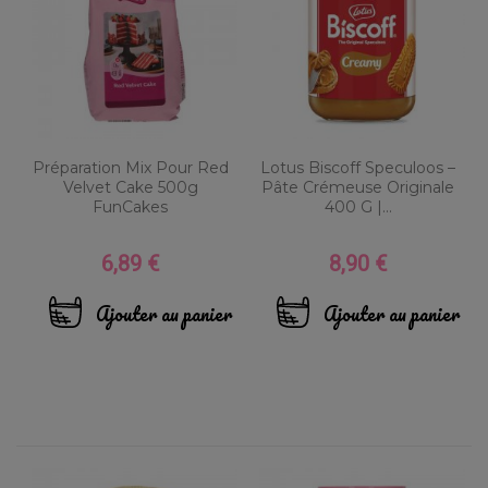
Préparation Mix Pour Red
Lotus Biscoff Speculoos –
Velvet Cake 500g
Pâte Crémeuse Originale
FunCakes
400 G |...
6,89 €
8,90 €
Prix
Prix
Ajouter au panier
Ajouter au panier