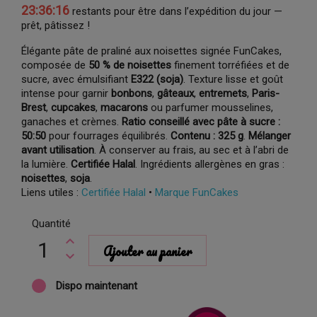
23:36:15
restants pour être dans l’expédition du jour —
prêt, pâtissez !
Élégante pâte de praliné aux noisettes signée FunCakes,
composée de
50 % de noisettes
finement torréfiées et de
sucre, avec émulsifiant
E322 (soja)
. Texture lisse et goût
intense pour garnir
bonbons
,
gâteaux
,
entremets
,
Paris-
Brest
,
cupcakes
,
macarons
ou parfumer mousselines,
ganaches et crèmes.
Ratio conseillé avec pâte à sucre :
50:50
pour fourrages équilibrés.
Contenu : 325 g
.
Mélanger
avant utilisation
. À conserver au frais, au sec et à l’abri de
la lumière.
Certifiée Halal
. Ingrédients allergènes en gras :
noisettes
,
soja
.
Liens utiles :
Certifiée Halal
•
Marque FunCakes
Quantité
Ajouter au panier
Dispo maintenant