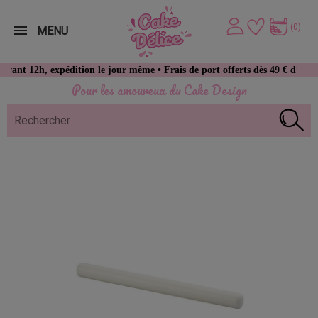
(0)
MENU
h, expédition le jour même • Frais de port offerts dès 49 € d’achat
Pour les amoureux du Cake Design