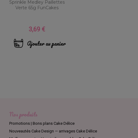
Sprinkle Medley Paillettes
Verte 65g FunCakes
3,69 €
Prix
Ajouter au panier
Nos produits
Promotions | Bons plans Cake Délice
Nouveautés Cake Design — arrivages Cake Délice