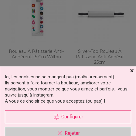
Rouleau À Pâtisserie Anti-
Silver-Top Rouleau À
Adhérent 15 Cm Wilton
Pâtisserie Anti-Adhésif
25cm
×
Ici, les cookies ne se mangent pas (malheureusement).
4,39 €
17,29 €
Prix
Prix
Ils servent à faire tourner la boutique, améliorer votre
navigation, vous montrer ce que vous aimez et parfois… vous
Ajouter au panier
Ajouter au panier
suivre jusqu’à Instagram.
1 avis
À vous de choisir ce que vous acceptez (ou pas) !
tune
Configurer
clear
Rejeter