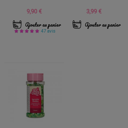
9,90 €
3,99 €
Prix
Prix
Ajouter au panier
Ajouter au panier
47 avis