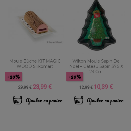
Moule Bûche KIT MAGIC
Wilton Moule Sapin De
WOOD Silikomart
Noël – Gâteau Sapin 37,5 X
23 Cm
-20%
-20%
23,99 €
10,39 €
Prix
Prix
Prix
Prix
29,99 €
12,99 €
de
de
base
base
Ajouter au panier
Ajouter au panier