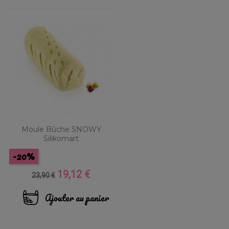
Moule Bûche SNOWY
Silikomart
-20%
19,12 €
Prix
Prix
23,90 €
de
base
Ajouter au panier