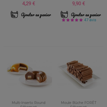
4,29 €
9,90 €
Prix
Prix
Ajouter au panier
Ajouter au panier
47 avis
Multi-Inserto Round
Moule Bûche FORÊT
Silikomart
Silikomart