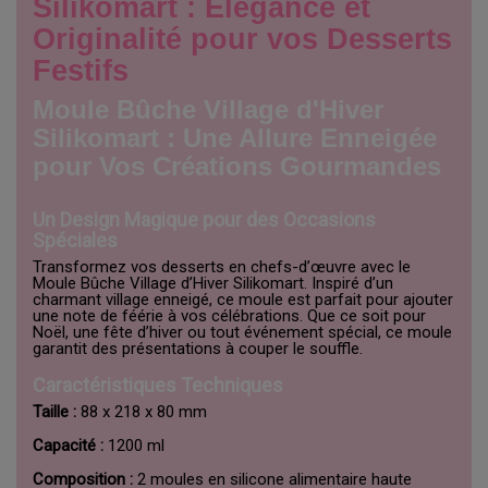
Silikomart : Élégance et
Originalité pour vos Desserts
Festifs
Moule Bûche Village d'Hiver
Silikomart : Une Allure Enneigée
pour Vos Créations Gourmandes
Un Design Magique pour des Occasions
Spéciales
Transformez vos desserts en chefs-d’œuvre avec le
Moule Bûche Village d’Hiver Silikomart. Inspiré d’un
charmant village enneigé, ce moule est parfait pour ajouter
une note de féérie à vos célébrations. Que ce soit pour
Noël, une fête d’hiver ou tout événement spécial, ce moule
garantit des présentations à couper le souffle.
Caractéristiques Techniques
Taille :
88 x 218 x 80 mm
Capacité :
1200 ml
Composition :
2 moules en silicone alimentaire haute