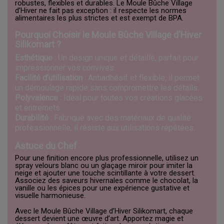
robustes, flexibles et durables. Le Moule Bûche Village
d’Hiver ne fait pas exception : il respecte les normes
alimentaires les plus strictes et est exempt de BPA.
Pourquoi Choisir le Moule Bûche Village d'Hiver
Silikomart ?
Esthétique :
Un design unique et détaillé, parfait pour
impressionner vos convives.
Facilité d’utilisation :
Antiadhésif et flexible, il permet
un démoulage rapide sans compromettre les détails.
Polyvalence :
Idéal pour toutes vos créations glacées
et entremets.
Durabilité :
Fabriqué avec des matériaux de qualité
professionnelle, il résiste aux utilisations répétées.
Astuce du Chef
Pour une finition encore plus professionnelle, utilisez un
spray velours blanc ou un glaçage miroir pour imiter la
neige et ajouter une touche scintillante à votre dessert.
Associez des saveurs hivernales comme le chocolat, la
vanille ou les épices pour une expérience gustative et
visuelle harmonieuse.
Avec le Moule Bûche Village d’Hiver Silikomart, chaque
dessert devient une œuvre d’art. Apportez magie et