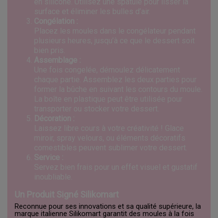
en silicone. Utilisez une spatule pour lisser la
surface et éliminer les bulles d’air.
Congélation :
Placez les moules dans le congélateur pendant
plusieurs heures, jusqu’à ce que le dessert soit
bien pris.
Assemblage :
Une fois congelée, démoulez délicatement
chaque partie. Assemblez les deux parties pour
former la bûche en suivant les contours du moule.
La boîte en plastique peut être utilisée pour
transporter ou stocker votre dessert.
Décoration :
Laissez libre cours à votre créativité ! Glace
miroir, spray velours, ou éléments décoratifs
comestibles peuvent sublimer votre dessert.
Service :
Servez bien frais pour un effet visuel et gustatif
inoubliable.
Un Produit Signé Silikomart
Reconnue pour ses innovations et sa qualité supérieure, la
marque italienne Silikomart garantit des moules à la fois