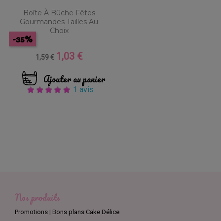
Boîte À Bûche Fêtes
Gourmandes Tailles Au
Choix
-35%
1,03 €
Prix
Prix
1,59 €
de
base
Ajouter au panier
1 avis
Nos produits
Promotions | Bons plans Cake Délice