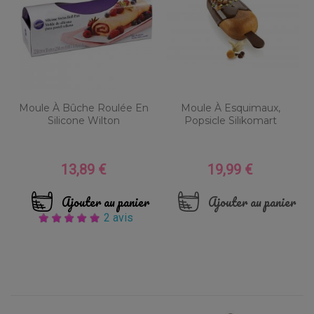
Moule À Bûche Roulée En
Moule À Esquimaux,
Silicone Wilton
Popsicle Silikomart
13,89 €
19,99 €
Prix
Prix
Ajouter au panier
Ajouter au panier
2 avis