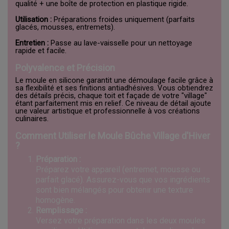
qualité + une boîte de protection en plastique rigide.
Utilisation :
Préparations froides uniquement (parfaits
glacés, mousses, entremets).
Entretien :
Passe au lave-vaisselle pour un nettoyage
rapide et facile.
Polyvalence et Précision
Le moule en silicone garantit une démoulage facile grâce à
sa flexibilité et ses finitions antiadhésives. Vous obtiendrez
des détails précis, chaque toit et façade de votre "village"
étant parfaitement mis en relief. Ce niveau de détail ajoute
une valeur artistique et professionnelle à vos créations
culinaires.
Comment Utiliser le Moule Bûche Village d'Hiver
?
Préparation :
Préparez votre appareil (entremet, mousse ou
parfait glacé). Assurez-vous que vos ingrédients
sont bien mélangés pour obtenir une texture
homogène.
Remplissage :
Versez votre préparation dans les deux moules