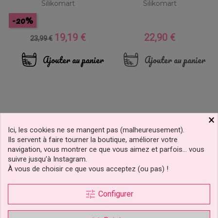
Silikomart
Silikomart
-20%
19,19 €
22,90 €
Prix
Prix
Prix
23,99 €
de
base
Ajouter au panier
Ajouter au panier
×
Ici, les cookies ne se mangent pas (malheureusement).
Ils servent à faire tourner la boutique, améliorer votre
navigation, vous montrer ce que vous aimez et parfois… vous
suivre jusqu’à Instagram.
À vous de choisir ce que vous acceptez (ou pas) !
tune
Configurer