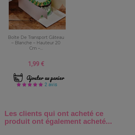
Boîte De Transport Gâteau
– Blanche – Hauteur 20
Cm –...
1,99 €
Prix
Ajouter au panier
2 avis
Les clients qui ont acheté ce
produit ont également acheté...