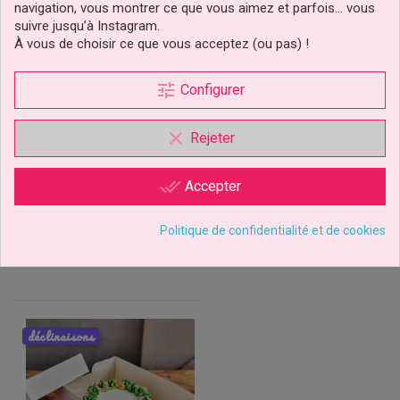
navigation, vous montrer ce que vous aimez et parfois… vous
suivre jusqu’à Instagram.
À vous de choisir ce que vous acceptez (ou pas) !
Boîte À Gâteau Pure
Boîte À Gâteau De Forme
26x26x12cm Pcs/2
Ronde Réutilisable Wilton
tune
Configurer
FunCakes
clear
Rejeter
5,29 €
29,99 €
Prix
Prix
Ajouter au panier
Ajouter au panier
done_all
Accepter
1 avis
Politique de confidentialité et de cookies
déclinaisons