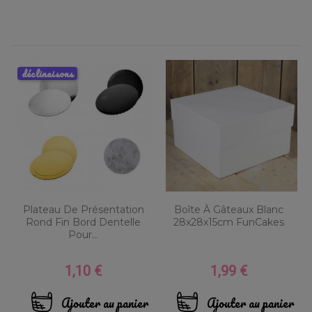
déclinaisons
Plateau De Présentation
Boîte À Gâteaux Blanc
Rond Fin Bord Dentelle
28x28x15cm FunCakes
Pour...
1,10 €
1,99 €
Prix
Prix
Ajouter au panier
Ajouter au panier