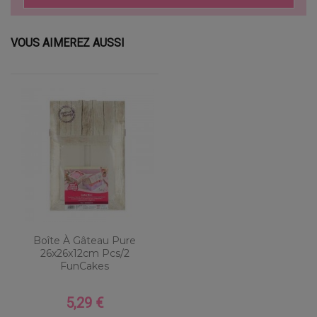
VOUS AIMEREZ AUSSI
Boîte À Gâteau Pure
26x26x12cm Pcs/2
FunCakes
5,29 €
Prix