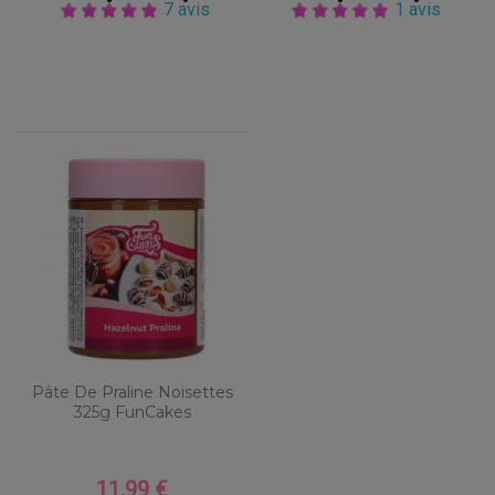
7 avis
1 avis
Pâte De Praline Noisettes
325g FunCakes
11,99 €
Prix