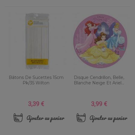
Bâtons De Sucettes 15cm
Disque Cendrillon, Belle,
Pk/35 Wilton
Blanche Neige Et Ariel...
3,39 €
3,99 €
Prix
Prix
Ajouter au panier
Ajouter au panier