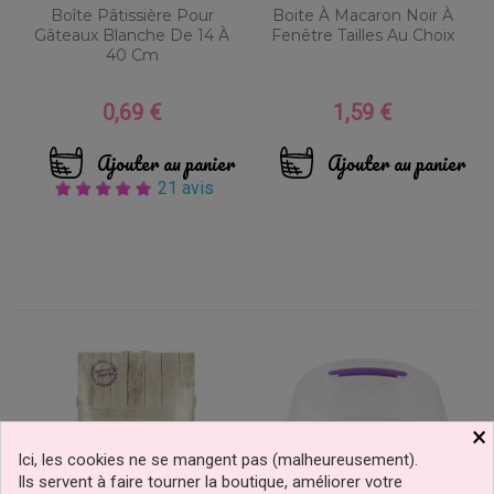
Boîte Pâtissière Pour
Boite À Macaron Noir À
Gâteaux Blanche De 14 À
Fenêtre Tailles Au Choix
40 Cm
0,69 €
1,59 €
Prix
Prix
Ajouter au panier
Ajouter au panier
21 avis
×
Ici, les cookies ne se mangent pas (malheureusement).
Ils servent à faire tourner la boutique, améliorer votre