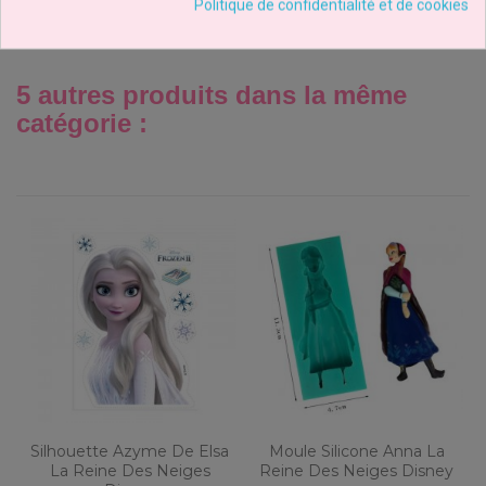
Politique de confidentialité et de cookies
CLIQUEZ ICI POUR LAISSER UN COMMENTAIRE
5 autres produits dans la même
catégorie :
Silhouette Azyme De Elsa
Moule Silicone Anna La
La Reine Des Neiges
Reine Des Neiges Disney