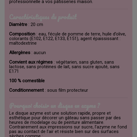
professionnelle à vos pâtisseries maison.
Caractéristiques du produit
Diamètre
: 20 cm
Composition
: eau, fécule de pomme de terre, huile d’olive,
colorants (E102, E122, E133, E151), agent épaississant :
maltodextrine
Allergènes
: aucun
Convient aux régimes
: végétarien, sans gluten, sans
lactose, sans protéines de lait, sans sucre ajouté, sans
E171
100 % comestible
Conditionnement
: sous film protecteur
Pourquoi choisir un disque en azyme ?
Le disque azyme est une solution rapide, propre et
esthétique pour décorer un gâteau sans passer par des
heures de modelage ou de peinture alimentaire.
Contrairement aux impressions sur sucre, l’azyme ne fond
pas au contact de l’air et résiste bien sur des surfaces
sèches comme :