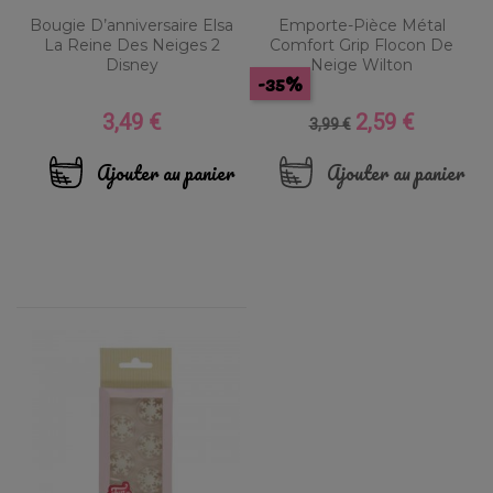
Bougie D’anniversaire Elsa
Emporte-Pièce Métal
La Reine Des Neiges 2
Comfort Grip Flocon De
Disney
Neige Wilton
-35%
3,49 €
2,59 €
Prix
Prix
Prix
3,99 €
de
base
Ajouter au panier
Ajouter au panier