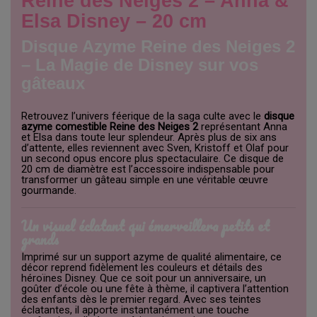
Reine des Neiges 2 – Anna &
Elsa Disney – 20 cm
Disque Azyme Reine des Neiges 2
– La Magie de Disney sur vos
gâteaux
Retrouvez l’univers féerique de la saga culte avec le
disque
azyme comestible Reine des Neiges 2
représentant Anna
et Elsa dans toute leur splendeur. Après plus de six ans
d’attente, elles reviennent avec Sven, Kristoff et Olaf pour
un second opus encore plus spectaculaire. Ce disque de
20 cm de diamètre est l’accessoire indispensable pour
transformer un gâteau simple en une véritable œuvre
gourmande.
Un visuel éclatant qui émerveillera petits et
grands
Imprimé sur un support azyme de qualité alimentaire, ce
décor reprend fidèlement les couleurs et détails des
héroïnes Disney. Que ce soit pour un anniversaire, un
goûter d’école ou une fête à thème, il captivera l’attention
des enfants dès le premier regard. Avec ses teintes
éclatantes, il apporte instantanément une touche