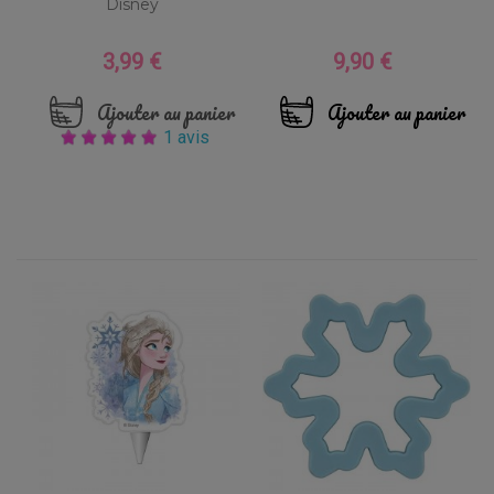
Disney
3,99 €
9,90 €
Prix
Prix
Ajouter au panier
Ajouter au panier
1 avis