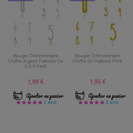
Bougie D'Anniversaire
Bougie D'Anniversaire
Chiffre Argent Paillette De
Chiffre Or Paillette PME
0 À 9 PME
1,99 €
1,95 €
Prix
Prix
Ajouter au panier
Ajouter au panier
2 avis
6 avis