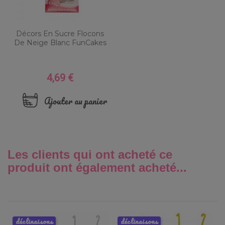
Décors En Sucre Flocons
De Neige Blanc FunCakes
4,69 €
Prix
Ajouter au panier
Les clients qui ont acheté ce
produit ont également acheté...
déclinaisons
déclinaisons