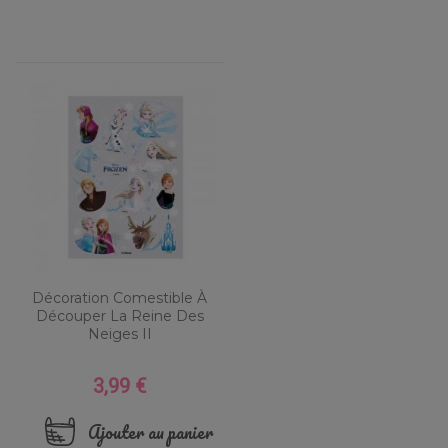
Décoration Comestible À
Découper La Reine Des
Neiges II
3,99 €
Prix
Ajouter au panier