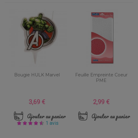
Bougie HULK Marvel
Feuille Empreinte Coeur
PME
3,69 €
2,99 €
Prix
Prix
Ajouter au panier
Ajouter au panier
1 avis