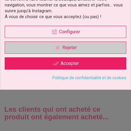
navigation, vous montrer ce que vous aimez et parfois… vous
suivre jusqu’à Instagram.
À vous de choisir ce que vous acceptez (ou pas) !
tune
Configurer
Tapis D'impression Écorce
D'arbre Et Mur De Brique
clear
Rejeter
FMM...
done_all
Accepter
9,90 €
Prix
Ajouter au panier
Politique de confidentialité et de cookies
Les clients qui ont acheté ce
produit ont également acheté...