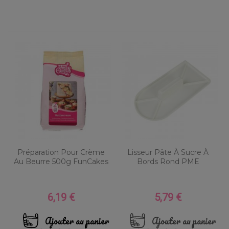
Préparation Pour Crème
Lisseur Pâte À Sucre À
Au Beurre 500g FunCakes
Bords Rond PME
6,19 €
5,79 €
Prix
Prix
Ajouter au panier
Ajouter au panier