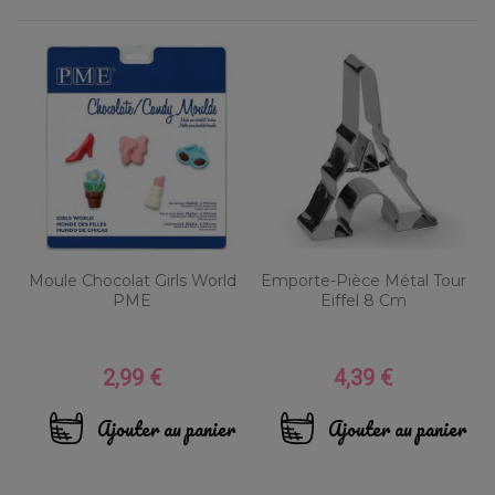
Moule Chocolat Girls World
Emporte-Pièce Métal Tour
PME
Eiffel 8 Cm
2,99 €
4,39 €
Prix
Prix
Ajouter au panier
Ajouter au panier