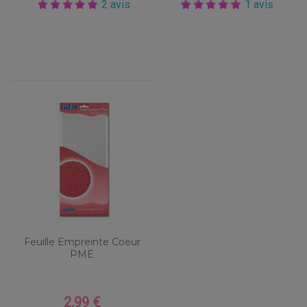
2 avis
1 avis
Feuille Empreinte Coeur
PME
2,99 €
Prix