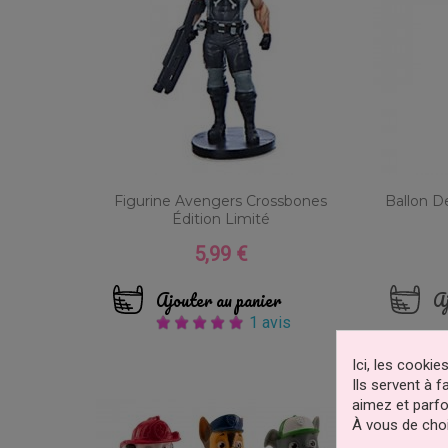
Figurine Avengers Crossbones
Ballon D
Édition Limité
5,99 €
Prix
Ajouter au panier
Aj
1 avis
Ici, les cooki
Ils servent à 
aimez et parfo
À vous de choi