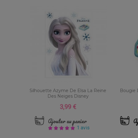
Silhouette Azyme De Elsa La Reine
Bougie D
Des Neiges Disney
3,99 €
Prix
Ajouter au panier
Aj
1 avis