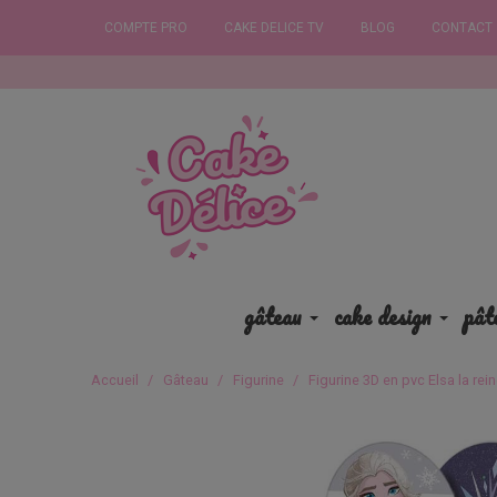
COMPTE PRO
CAKE DELICE TV
BLOG
CONTACT
Commandez
gâteau
cake design
pât
Accueil
Gâteau
Figurine
Figurine 3D en pvc Elsa la rei