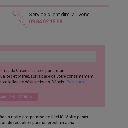
Service client dim. au vend.
09 84 02 18 38
 offres de Cakedelice.com par e-mail.
ctualités et offres, sur la base de votre consentement.
a le lien de désinscription. Détails :
Politique de
OI QUAND C’EST DISPO
âce à notre programme de fidélité. Votre panier
 bon de réduction pour un prochain achat.