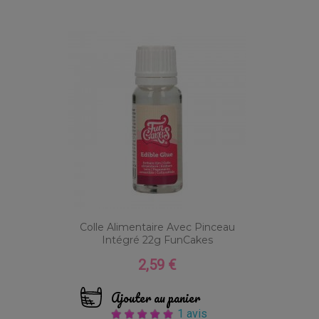
Colle Alimentaire Avec Pinceau
Intégré 22g FunCakes
2,59 €
Prix
Ajouter au panier
1 avis