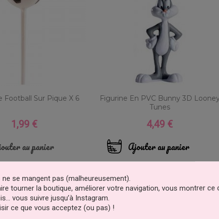
e Football Sur Pique X 6
Figurine En PVC Bunny 3D Loone
Tunes
1,99 €
4,49 €
Prix
Prix
outer au panier
Ajouter au panier
es ne se mangent pas (malheureusement).
faire tourner la boutique, améliorer votre navigation, vous montrer ce
is… vous suivre jusqu’à Instagram.
sir ce que vous acceptez (ou pas) !