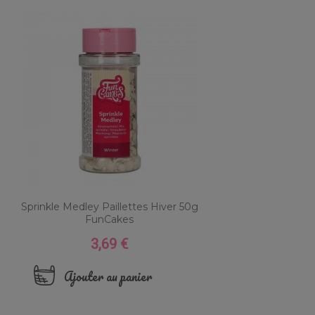
Sprinkle Medley Paillettes Hiver 50g
FunCakes
3,69 €
Prix
Ajouter au panier