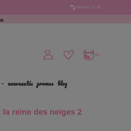
09.84.02.18.38
achat
(0)
nouveautés
promos
blog
 la reine des neiges 2