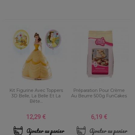
Kit Figurine Avec Toppers
Préparation Pour Crème
3D Belle, La Belle Et La
Au Beurre 500g FunCakes
Bête...
12,29 €
6,19 €
Prix
Prix
Ajouter au panier
Ajouter au panier