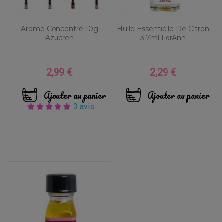
Arome Concentré 10g
Huile Essentielle De Citron
Azucren
3.7ml LorAnn
2,99 €
2,29 €
Prix
Prix
Ajouter au panier
Ajouter au panier
3 avis