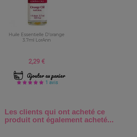
Huile Essentielle D'orange
3.7ml LorAnn
2,29 €
Prix
Ajouter au panier
1 avis
Les clients qui ont acheté ce
produit ont également acheté...