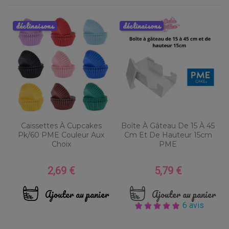
déclinaisons
déclinaisons
Caissettes À Cupcakes
Boîte À Gâteau De 15 À 45
Pk/60 PME Couleur Aux
Cm Et De Hauteur 15cm
Choix
PME
2,69 €
5,79 €
Prix
Prix
Ajouter au panier
Ajouter au panier
6 avis