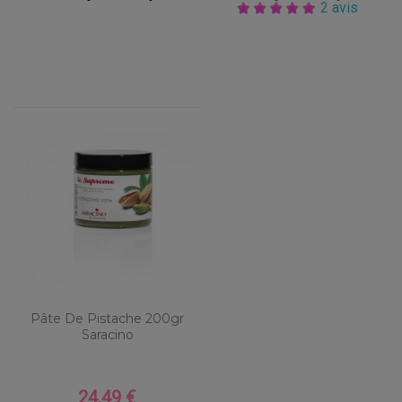
2 avis
Pâte De Pistache 200gr
Saracino
24,49 €
Prix