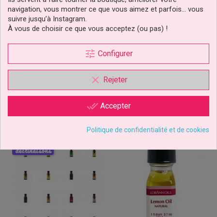
Pâte De Pistache 200gr
Pâtes De Vanille Bourbon
navigation, vous montrer ce que vous aimez et parfois… vous
Saracino
200gr Saracino
suivre jusqu’à Instagram.
À vous de choisir ce que vous acceptez (ou pas) !
24,49 €
12,29 €
Prix
Prix
tune
Configurer
Ajouter au panier
Ajouter au panier
1 avis
clear
Rejeter
done_all
Accepter
Politique de confidentialité et de cookies
déclinaisons