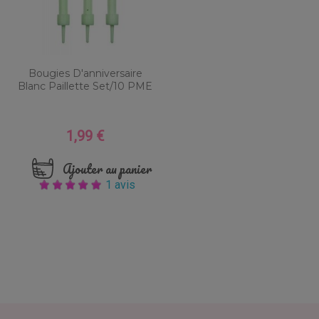
Bougies D'anniversaire
Blanc Paillette Set/10 PME
1,99 €
Prix
Ajouter au panier
1 avis