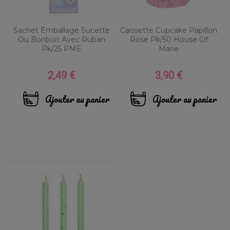
Sachet Emballage Sucette
Caissette Cupcake Papillon
Ou Bonbon Avec Ruban
Rose Pk/50 House Of
Pk/25 PME
Marie
2,49 €
3,90 €
Prix
Prix
Ajouter au panier
Ajouter au panier