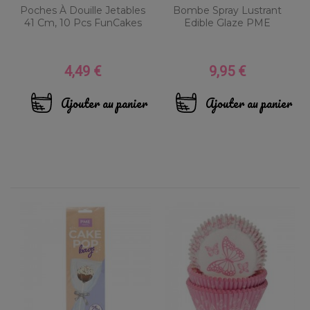
Poches À Douille Jetables
Bombe Spray Lustrant
41 Cm, 10 Pcs FunCakes
Edible Glaze PME
4,49 €
9,95 €
Prix
Prix
Ajouter au panier
Ajouter au panier