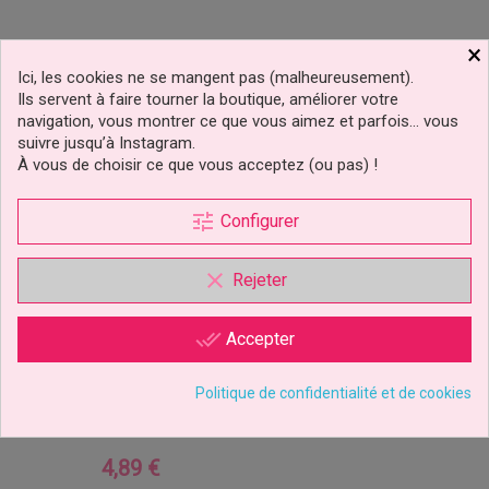
×
Ici, les cookies ne se mangent pas (malheureusement).
Ils servent à faire tourner la boutique, améliorer votre
navigation, vous montrer ce que vous aimez et parfois… vous
suivre jusqu’à Instagram.
nouveau
À vous de choisir ce que vous acceptez (ou pas) !
déclinaisons
tune
Configurer
clear
Rejeter
done_all
Accepter
Toppers Nœuds Satinés
PME Pour Gâteau – Lot
Politique de confidentialité et de cookies
De 8
4,89 €
Prix