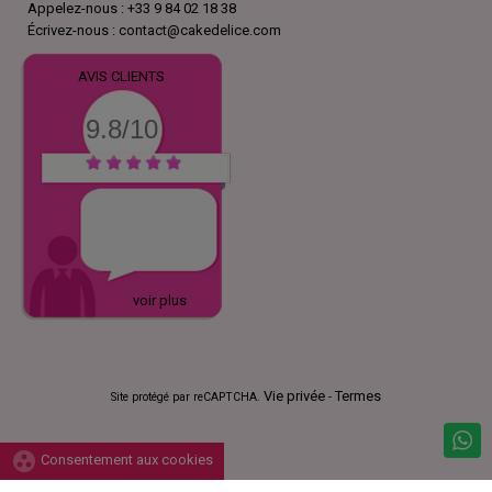
Appelez-nous :
+33 9 84 02 18 38
Écrivez-nous :
contact@cakedelice.com
AVIS CLIENTS
9.8/10
voir plus
Vie privée
Termes
Site protégé par reCAPTCHA.
-
group_work
Consentement aux cookies