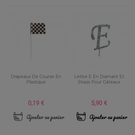
Drapeaux De Course En
Lettre E En Diamant Et
Plastique
Strass Pour Gâteaux
0,19 €
5,90 €
Prix
Prix
Ajouter au panier
Ajouter au panier