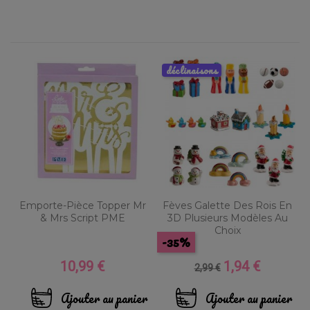
déclinaisons
Emporte-Pièce Topper Mr
Fèves Galette Des Rois En
& Mrs Script PME
3D Plusieurs Modèles Au
Choix
-35%
10,99 €
1,94 €
Prix
Prix
Prix
2,99 €
de
base
Ajouter au panier
Ajouter au panier