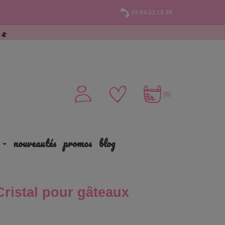
09.84.02.18.38
at
(0)
nouveautés
promos
blog
Cristal pour gâteaux