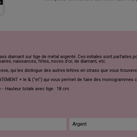
trass diamant sur tige de métal argenté. Ces initiales sont parfaites 
ires, naissances, fêtes, noces d'or, de diamant, etc.
esse, qui les distingue des autres lettres en strass que vous trouverez
MENT + le & ("et") qui vous permet de faire des monogrammes 
 - Hauteur totale avec tige : 18 cm
Argent