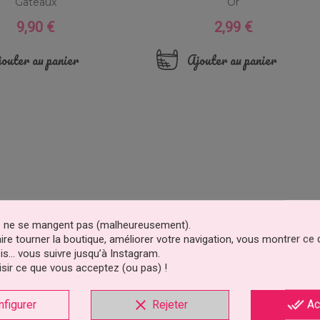
Gâteaux
Or
9,90 €
2,99 €
Prix
Prix
outer au panier
Ajouter au panier
es ne se mangent pas (malheureusement).
faire tourner la boutique, améliorer votre navigation, vous montrer ce
is… vous suivre jusqu’à Instagram.
sir ce que vous acceptez (ou pas) !
clear
done_all
nfigurer
Rejeter
Ac