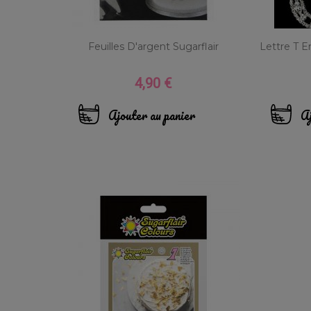
Feuilles D'argent Sugarflair
Lettre T E
4,90 €
Prix
Ajouter au panier
Aj