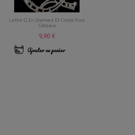
Lettre Q En Diamant Et Cristal Pour
Gâteaux
9,90 €
Prix
Ajouter au panier