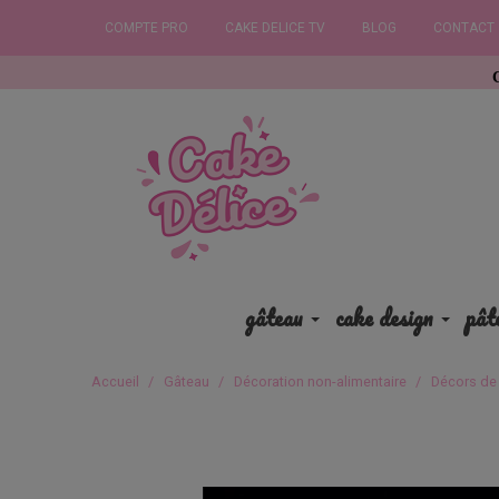
COMPTE PRO
CAKE DELICE TV
BLOG
CONTACT
Commandez av
gâteau
cake design
pât
Accueil
Gâteau
Décoration non-alimentaire
Décors de