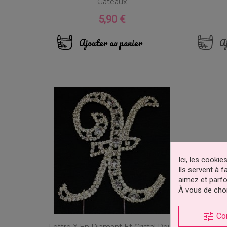
Gâteaux
5,90 €
Prix
Ajouter au panier
Aj
Ici, les cooki
Ils servent à 
aimez et parfo
À vous de choi
tune
Co
Lettre X En Diamant Et Cristal Pour