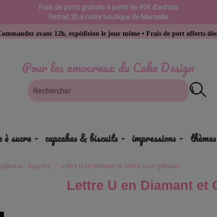
Frais de ports gratuits à partir de 49€ d'achats
Retrait 2h à notre boutique de Marseille
ant 12h, expédition le jour même • Frais de port offerts dès 49 € d’ach
Pour les amoureux du Cake Design
e à sucre
cupcakes & biscuits
impressions
thèmes
 gâteaux - Toppers
Lettre U en Diamant et Cristal pour gâteaux
Lettre U en Diamant et 