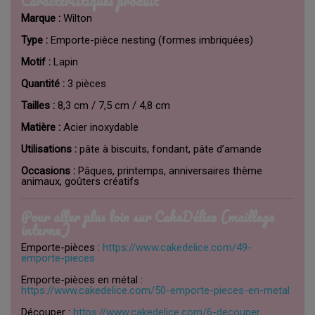
Caractéristiques produit
Marque :
Wilton
Type :
Emporte-pièce nesting (formes imbriquées)
Motif :
Lapin
Quantité :
3 pièces
Tailles :
8,3 cm / 7,5 cm / 4,8 cm
Matière :
Acier inoxydable
Utilisations :
pâte à biscuits, fondant, pâte d’amande
Occasions :
Pâques, printemps, anniversaires thème
animaux, goûters créatifs
Pour aller plus loin sur CakeDélice (maillage
interne)
Emporte-pièces :
https://www.cakedelice.com/49-
emporte-pieces
Emporte-pièces en métal :
https://www.cakedelice.com/50-emporte-pieces-en-metal
Découper :
https://www.cakedelice.com/6-decouper