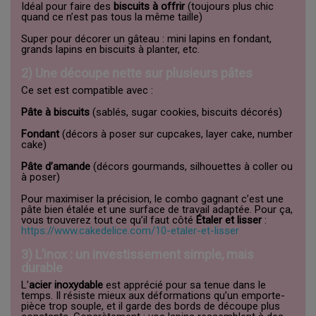
Idéal pour faire des
biscuits à offrir
(toujours plus chic
quand ce n’est pas tous la même taille)
Super pour décorer un gâteau : mini lapins en fondant,
grands lapins en biscuits à planter, etc.
2) Une découpe nette sur plusieurs pâtes
Ce set est compatible avec :
Pâte à biscuits
(sablés, sugar cookies, biscuits décorés)
Fondant
(décors à poser sur cupcakes, layer cake, number
cake)
Pâte d’amande
(décors gourmands, silhouettes à coller ou
à poser)
Pour maximiser la précision, le combo gagnant c’est une
pâte bien étalée et une surface de travail adaptée. Pour ça,
vous trouverez tout ce qu’il faut côté
Étaler et lisser
:
https://www.cakedelice.com/10-etaler-et-lisser
3) L’inox : un investissement simple, mais
durable
L’
acier inoxydable
est apprécié pour sa tenue dans le
temps. Il résiste mieux aux déformations qu’un emporte-
pièce trop souple, et il garde des bords de découpe plus