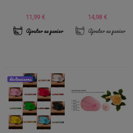
11,99 €
14,98 €
Prix
Prix
Ajouter au panier
Ajouter au panier
déclinaisons