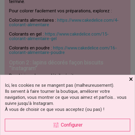
terminé.
Pour colorer facilement vos préparations, explorez :
Colorants alimentaires :
https://www.cakedelice.com/4-
colorant-alimentaire
Colorants en gel :
https://www.cakedelice.com/15-
colorant-alimentaire-gel
Colorants en poudre :
https://www.cakedelice.com/16-
colorant-alimentaire-poudre
Option 2 : lapins décorés façon biscuits
“Instagram”
Royal icing, glaçage, détails, écritures…
×
Pour les finitions et l’application, équipez-vous côté :
Ici, les cookies ne se mangent pas (malheureusement).
Ils servent à faire tourner la boutique, améliorer votre
Douilles pâtisserie :
https://www.cakedelice.com/63-
navigation, vous montrer ce que vous aimez et parfois… vous
douilles-patisserie
suivre jusqu’à Instagram.
Poche à douille :
https://www.cakedelice.com/268-poche-
À vous de choisir ce que vous acceptez (ou pas) !
a-douille
Spatules (pour lisser, déplacer, aider au dressage) :
tune
Configurer
https://www.cakedelice.com/170-spatules