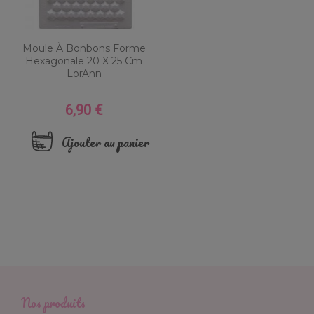
Moule À Bonbons Forme
Hexagonale 20 X 25 Cm
LorAnn
6,90 €
Prix
Ajouter au panier
Nos produits