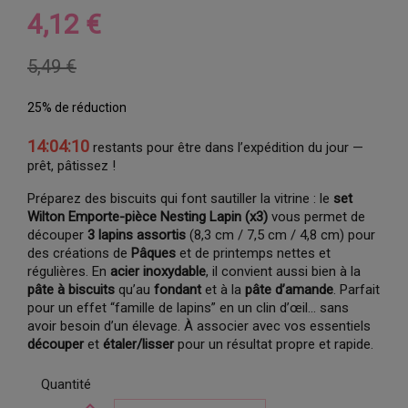
4,12 €
5,49 €
25% de réduction
14:04:10
restants pour être dans l’expédition du jour —
prêt, pâtissez !
Préparez des biscuits qui font sautiller la vitrine : le
set
Wilton Emporte-pièce Nesting Lapin (x3)
vous permet de
découper
3 lapins assortis
(8,3 cm / 7,5 cm / 4,8 cm) pour
des créations de
Pâques
et de printemps nettes et
régulières. En
acier inoxydable
, il convient aussi bien à la
pâte à biscuits
qu’au
fondant
et à la
pâte d’amande
. Parfait
pour un effet “famille de lapins” en un clin d’œil… sans
avoir besoin d’un élevage. À associer avec vos essentiels
découper
et
étaler/lisser
pour un résultat propre et rapide.
Quantité