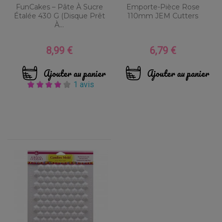
FunCakes – Pâte À Sucre
Emporte-Pièce Rose
Étalée 430 G (disque Prêt
110mm JEM Cutters
À...
8,99 €
6,79 €
Prix
Prix
Ajouter au panier
Ajouter au panier
1 avis