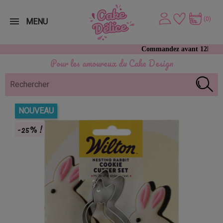
(0)
MENU
Commandez avant 12h, expédition le
Pour les amoureux du Cake Design
NOUVEAU
-25% !