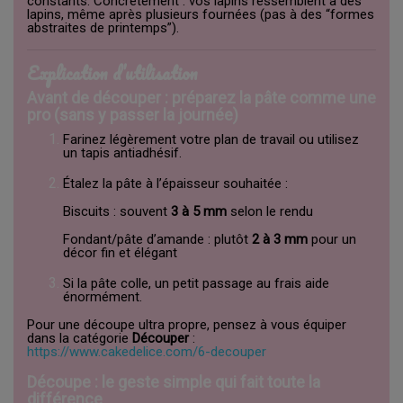
constants. Concrètement : vos lapins ressemblent à des
lapins, même après plusieurs fournées (pas à des “formes
abstraites de printemps”).
Explication d’utilisation
Avant de découper : préparez la pâte comme une
pro (sans y passer la journée)
Farinez légèrement votre plan de travail ou utilisez
un tapis antiadhésif.
Étalez la pâte à l’épaisseur souhaitée :
Biscuits : souvent
3 à 5 mm
selon le rendu
Fondant/pâte d’amande : plutôt
2 à 3 mm
pour un
décor fin et élégant
Si la pâte colle, un petit passage au frais aide
énormément.
Pour une découpe ultra propre, pensez à vous équiper
dans la catégorie
Découper
:
https://www.cakedelice.com/6-decouper
Découpe : le geste simple qui fait toute la
différence