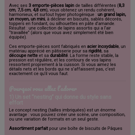
Avec ses
3 emporte-pièces lapin
de tailles différentes (
8,3
cm
,
7,5 cm
,
4,8 cm
), vous obtenez un rendu cohérent,
harmonieux, et surtout hyper photogénique :
un grand lapin,
un moyen, un mini
, à décliner en biscuits, sablés décorés,
toppers en fondant, ou silhouettes en pâte d’amande.
Résultat : une collection de lapins assortis qui a l’air
“travaillée” (alors que vous avez simplement été bien
équipée).
Ces emporte-pièces sont fabriqués en
acier inoxydable
, un
matériau apprécié en pâtisserie pour sa
rigidité
, sa
découpe nette
et sa
durabilité
. La forme reste stable, la
pression est régulière, et les contours de vos lapins
ressortent proprement à la cuisson. Si vous aimez les
détails nets et les bords qui ne s’affaissent pas, c’est
exactement ce qu’il vous faut.
Pourquoi vous allez l’adorer
1) Un set “nesting” qui donne du style sans
effort
Le concept nesting (tailles imbriquées) est un énorme
avantage : vous pouvez créer une scène, une composition,
ou une variation de formats en un seul geste.
Assortiment parfait
pour une boîte de biscuits de Pâques