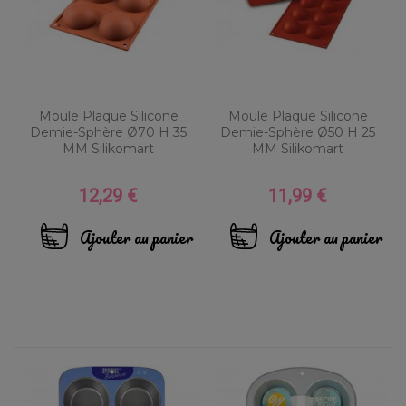
Moule Plaque Silicone
Moule Plaque Silicone
Demie-Sphère Ø70 H 35
Demie-Sphère Ø50 H 25
MM Silikomart
MM Silikomart
12,29 €
11,99 €
Prix
Prix
Ajouter au panier
Ajouter au panier