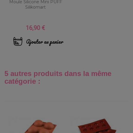
Moule Silicone Mini PUFF
Silikomart
16,90 €
Prix
Ajouter au panier
5 autres produits dans la même
catégorie :