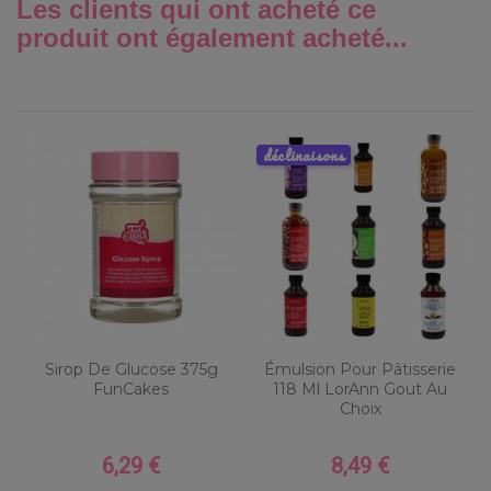
Les clients qui ont acheté ce
produit ont également acheté...
déclinaisons
Sirop De Glucose 375g
Émulsion Pour Pâtisserie
FunCakes
118 Ml LorAnn Gout Au
Choix
6,29 €
8,49 €
Prix
Prix