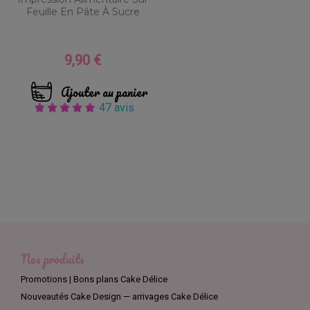
Feuille En Pâte À Sucre
9,90 €
Prix
Ajouter au panier
47 avis
Nos produits
Promotions | Bons plans Cake Délice
Nouveautés Cake Design — arrivages Cake Délice