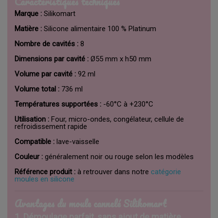
Caractéristiques techniques
Marque :
Silikomart
Matière :
Silicone alimentaire 100 % Platinum
Nombre de cavités :
8
Dimensions par cavité :
Ø55 mm x h50 mm
Volume par cavité :
92 ml
Volume total :
736 ml
Températures supportées :
-60°C à +230°C
Utilisation :
Four, micro-ondes, congélateur, cellule de
refroidissement rapide
Compatible :
lave-vaisselle
Couleur :
généralement noir ou rouge selon les modèles
Référence produit :
à retrouver dans notre
catégorie
moules en silicone
Avantages du moule cannelé Silikomart
1.
Démoulage parfait, sans ajout de matière