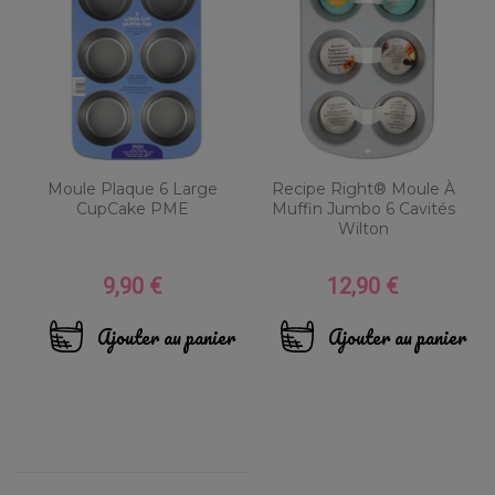
Moule Plaque 6 Large
Recipe Right® Moule À
CupCake PME
Muffin Jumbo 6 Cavités
Wilton
9,90 €
12,90 €
Prix
Prix
Ajouter au panier
Ajouter au panier