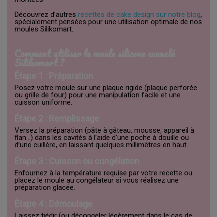
Découvrez d’autres
recettes de cake design sur notre blog
,
spécialement pensées pour une utilisation optimale de nos
moules Silikomart.
Comment utiliser le moule silicone cannelé
Silikomart ?
Étape 1 : Préparation
Posez votre moule sur une plaque rigide (plaque perforée
ou grille de four) pour une manipulation facile et une
cuisson uniforme.
Étape 2 : Remplissage
Versez la préparation (pâte à gâteau, mousse, appareil à
flan...) dans les cavités à l’aide d’une poche à douille ou
d’une cuillère, en laissant quelques millimètres en haut.
Étape 3 : Cuisson ou congélation
Enfournez à la température requise par votre recette ou
placez le moule au congélateur si vous réalisez une
préparation glacée.
Étape 4 : Démoulage
Laissez tiédir (ou décongeler légèrement dans le cas de