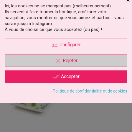
Commandez dès maintenant votre moule cannelé sur
Ici, les cookies ne se mangent pas (malheureusement).
www.cakedelice.com
et donnez à vos créations la touche
professionnelle qu’elles méritent.
Ils servent à faire tourner la boutique, améliorer votre
navigation, vous montrer ce que vous aimez et parfois… vous
SF050/CANNELE/20.050.00.0065
Référence
suivre jusqu’à Instagram.
À vous de choisir ce que vous acceptez (ou pas) !
CLIQUEZ ICI POUR LAISSER UN COMMENTAIRE
tune
Configurer
VOUS AIMEREZ AUSSI
clear
Rejeter
done_all
Accepter
Politique de confidentialité et de cookies