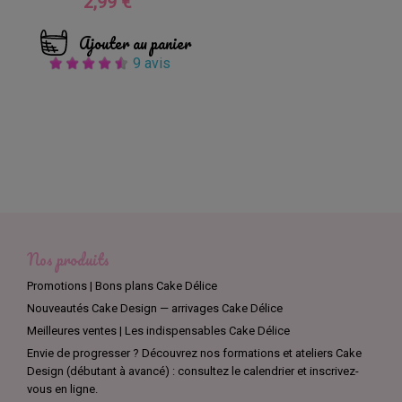
2,99 €
Prix
Ajouter au panier
9 avis
Nos produits
Promotions | Bons plans Cake Délice
Nouveautés Cake Design — arrivages Cake Délice
Meilleures ventes | Les indispensables Cake Délice
Envie de progresser ? Découvrez nos formations et ateliers Cake
Design (débutant à avancé) : consultez le calendrier et inscrivez-
vous en ligne.