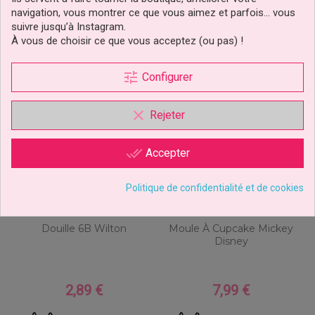
navigation, vous montrer ce que vous aimez et parfois… vous
suivre jusqu’à Instagram.
À vous de choisir ce que vous acceptez (ou pas) !
tune
Configurer
prix doux !
clear
Rejeter
done_all
Accepter
Politique de confidentialité et de cookies
Douille 6B Wilton
Moule À Cupcake Mickey
Disney
2,89 €
7,99 €
Prix
Prix