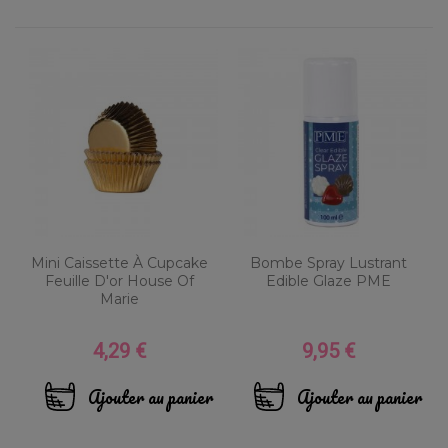
Mini Caissette À Cupcake
Bombe Spray Lustrant
Feuille D'or House Of
Edible Glaze PME
Marie
4,29 €
9,95 €
Prix
Prix
Ajouter au panier
Ajouter au panier