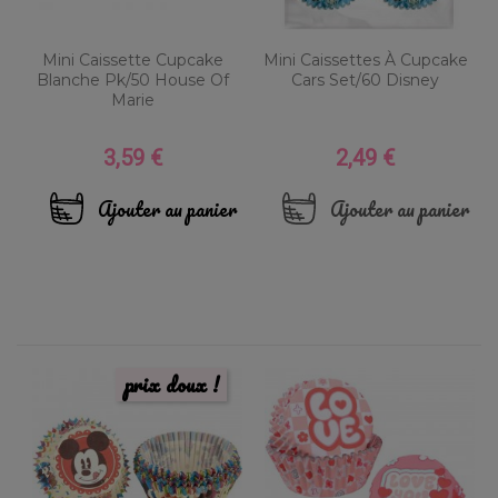
Mini Caissette Cupcake
Mini Caissettes À Cupcake
Blanche Pk/50 House Of
Cars Set/60 Disney
Marie
3,59 €
2,49 €
Prix
Prix
Ajouter au panier
Ajouter au panier
prix doux !