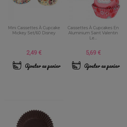
Mini Caissettes À Cupcake
Caissettes À Cupcakes En
Mickey Set/60 Disney
Aluminium Saint Valentin
Le...
2,49 €
5,69 €
Prix
Prix
Ajouter au panier
Ajouter au panier