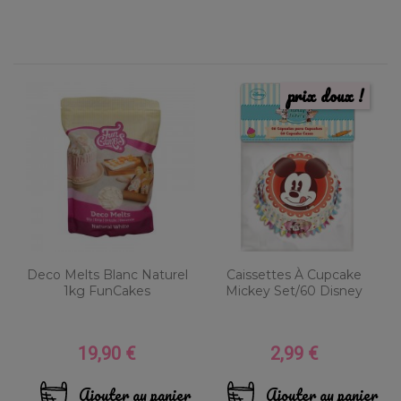
prix doux !
Deco Melts Blanc Naturel
Caissettes À Cupcake
1kg FunCakes
Mickey Set/60 Disney
19,90 €
2,99 €
Prix
Prix
Ajouter au panier
Ajouter au panier