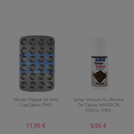
Moule Plaque 24 Mini
Spray Velours Au Beurre
CupCakes PME
De Cacao MARRON
100mL PME
11,99 €
9,95 €
Prix
Prix