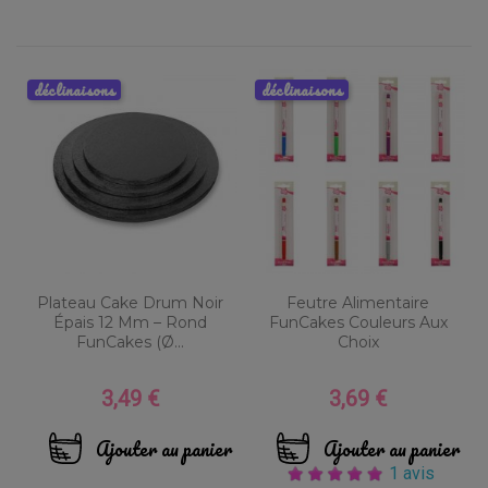
déclinaisons
déclinaisons
Plateau Cake Drum Noir
Feutre Alimentaire
Épais 12 Mm – Rond
FunCakes Couleurs Aux
FunCakes (Ø...
Choix
3,49 €
3,69 €
Prix
Prix
Ajouter au panier
Ajouter au panier
1 avis