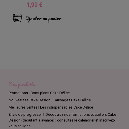
1,99 €
Prix
Ajouter au panier
Nos produits
Promotions | Bons plans Cake Délice
Nouveautés Cake Design — arrivages Cake Délice
Meilleures ventes | Les indispensables Cake Délice
Envie de progresser ? Découvrez nos formations et ateliers Cake
Design (débutant à avancé) : consultez le calendrier et inscrivez-
vous en ligne.