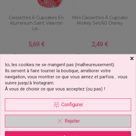
Caissettes À Cupcakes En
Mini Caissettes À Cupcake
Aluminium Saint Valentin
Mickey Set/60 Disney
Le...
5,69 €
2,49 €
Prix
Prix
Ajouter au panier
Ajouter au panier
×
Ici, les cookies ne se mangent pas (malheureusement).
Ils servent à faire tourner la boutique, améliorer votre
navigation, vous montrer ce que vous aimez et parfois… vous
suivre jusqu’à Instagram.
À vous de choisir ce que vous acceptez (ou pas) !
tune
Configurer
clear
Rejeter