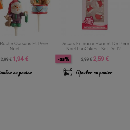
 Bûche Oursons Et Père
Décors En Sucre Bonnet De Père
Noël
Noël FunCakes – Set De 12...
-35%
1,94 €
2,59 €
Prix
Prix
Prix
Prix
2,99 €
3,99 €
de
de
base
base
outer au panier
Ajouter au panier