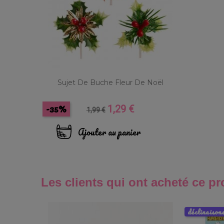
Sujet De Buche Fleur De Noël
-35%
1,29 €
Prix
Prix
1,99 €
de
base
Ajouter au panier
Les clients qui ont acheté ce pr
déclinaison