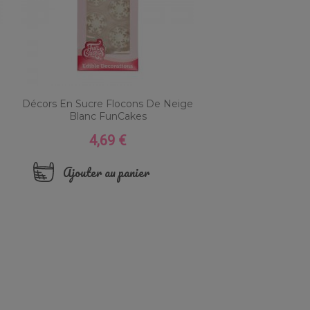
Décors En Sucre Flocons De Neige
Blanc FunCakes
4,69 €
Prix
Ajouter au panier