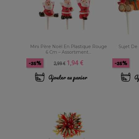
Mini Père Noël En Plastique Rouge
Sujet De
6 Cm – Assortiment...
-35%
-35%
1,94 €
Prix
Prix
2,99 €
de
base
Ajouter au panier
Aj