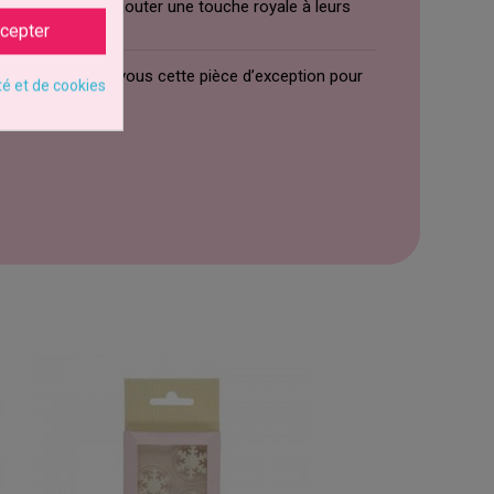
qui souhaitent ajouter une touche royale à leurs
cepter
ffinement. Offrez-vous cette pièce d’exception pour
té et de cookies