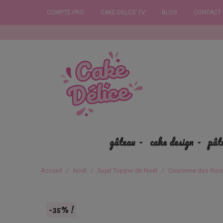
COMPTE PRO
CAKE DELICE TV
BLOG
CONTACT
Commandez a
gâteau
cake design
pât
Accueil
Noël
Sujet Topper de Noël
Couronne des Rois 
-35% !