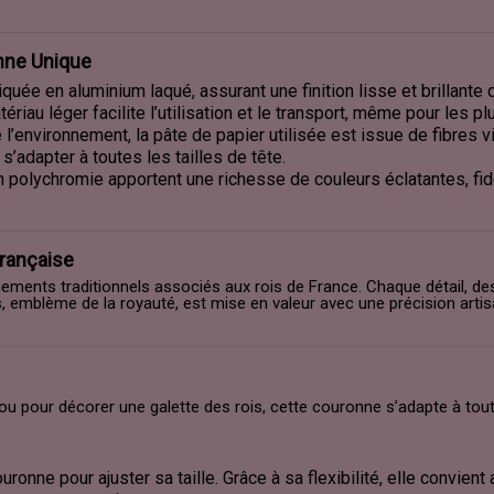
nne Unique
iquée en aluminium laqué, assurant une finition lisse et brillante 
riau léger facilite l’utilisation et le transport, même pour les plu
’environnement, la pâte de papier utilisée est issue de fibres v
’adapter à toutes les tailles de tête.
 polychromie apportent une richesse de couleurs éclatantes, fidè
Française
nements traditionnels associés aux rois de France. Chaque détail, d
 lys, emblème de la royauté, est mise en valeur avec une précision a
e, ou pour décorer une galette des rois, cette couronne s’adapte à tou
ronne pour ajuster sa taille. Grâce à sa flexibilité, elle convien