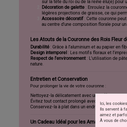
sur la tête du roi ou de la reine élu(e) po
Décoration de galette
: Enroulez la couronn
légères projections de graisse, ce qui per
Accessoire décoratif
: Cette couronne peut
au centre d’une composition florale pour un 
Les Atouts de la Couronne des Rois Fleur d
Durabilité
: Grâce à l’aluminium et au papier en fi
Design intemporel
: Les motifs floraux et l’impr
Respect de l’environnement
: L’utilisation de pâ
nature.
Entretien et Conservation
Pour prolonger la vie de votre couronne :
Nettoyez-la délicatement avec un chiffon sec aprè
Évitez tout contact prolongé avec l’eau pour prés
Ici, les cooki
Conservez-la à plat dans un endroit sec, à l’abri d
Ils servent à 
aimez et parfo
À vous de choi
Un Cadeau Idéal pour les Amateurs de Fêtes