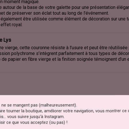
ur un moment magique.
e autour de la base de votre galette pour une présentation élégan
met de préserver son éclat tout au long de l’événement.
 également être utilisée comme élément de décoration sur une t
effet royal.
e Lys
bre vierge, cette couronne résiste à l’usure et peut être réutilisée
ession polychrome s’intègrent parfaitement à tous types de décor
te de papier en fibre vierge et la finition soignée témoignent d’
s utilisation.
erver la qualité de l’impression polychrome.
es ne se mangent pas (malheureusement).
e l’humidité et de la lumière directe.
faire tourner la boutique, améliorer votre navigation, vous montrer ce
is… vous suivre jusqu’à Instagram.
sir ce que vous acceptez (ou pas) !
 et de Tradition