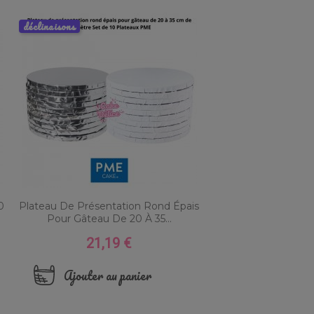
déclinaisons
0
Plateau De Présentation Rond Épais
Pour Gâteau De 20 À 35...
21,19 €
Prix
Ajouter au panier