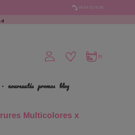
09.84.02.18.38
achat
(0)
nouveautés
promos
blog
rures Multicolores x