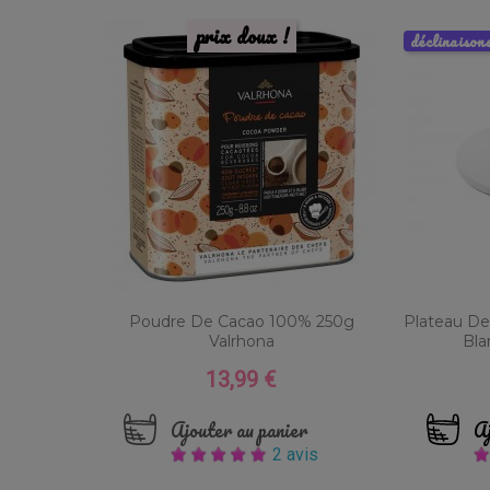
prix doux !
déclinaison
Poudre De Cacao 100% 250g
Plateau De
Valrhona
Bla
13,99 €
Prix
Ajouter au panier
Aj
2 avis