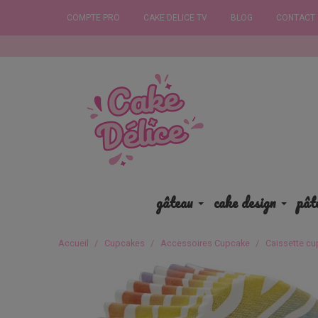
COMPTE PRO
CAKE DELICE TV
BLOG
CONTACT
Commande
gâteau
cake design
pât
Accueil
Cupcakes
Accessoires Cupcake
Caissette cu