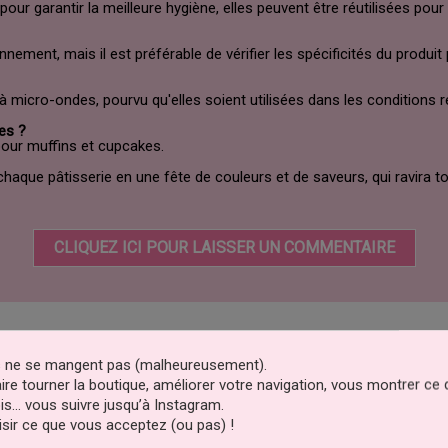
our garantir la meilleure hygiène, elles peuvent être réutilisées pou
nement, mais il est préférable de vérifier les spécificités du produit
 à micro-ondes, pourvu qu'elles soient utilisées dans les condition
es ?
pour muffins et cupcakes.
aque pâtisserie en une fête de couleurs et de saveurs, qui ravira to
CLIQUEZ ICI POUR LAISSER UN COMMENTAIRE
catégorie :
es ne se mangent pas (malheureusement).
faire tourner la boutique, améliorer votre navigation, vous montrer ce
is… vous suivre jusqu’à Instagram.
sir ce que vous acceptez (ou pas) !