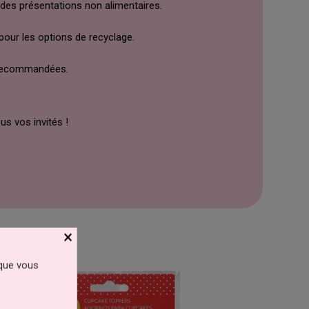
r des présentations non alimentaires.
 pour les options de recyclage.
s recommandées.
us vos invités !
×
 que vous