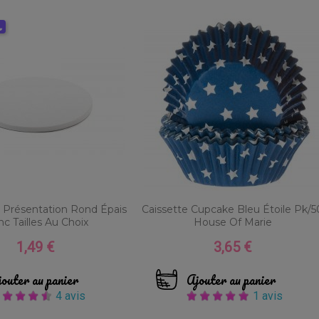
s
 Présentation Rond Épais
Caissette Cupcake Bleu Étoile Pk/5
nc Tailles Au Choix
House Of Marie
1,49 €
3,65 €
Prix
Prix
outer au panier
Ajouter au panier
4 avis
1 avis