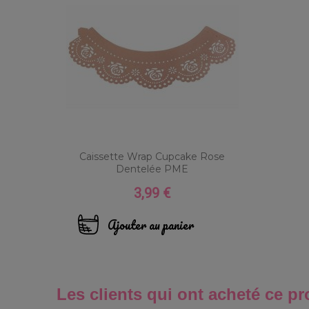
Caissette Wrap Cupcake Rose
Dentelée PME
3,99 €
Prix
Ajouter au panier
Les clients qui ont acheté ce pr