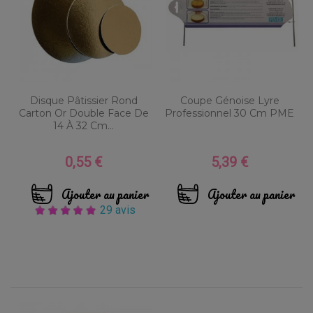
Disque Pâtissier Rond
Coupe Génoise Lyre
Carton Or Double Face De
Professionnel 30 Cm PME
14 À 32 Cm...
0,55 €
5,39 €
Prix
Prix
Ajouter au panier
Ajouter au panier
29 avis