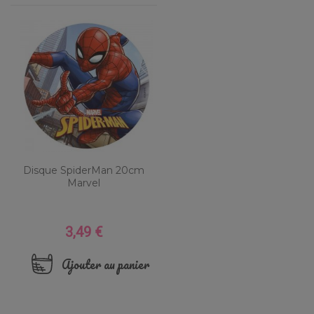
Disque SpiderMan 20cm
Marvel
3,49 €
Prix
Ajouter au panier