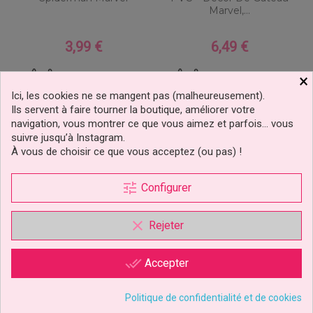
Marvel,...
3,99 €
6,49 €
Prix
Prix
Ajouter au panier
Ajouter au panier
×
Ici, les cookies ne se mangent pas (malheureusement).
Ils servent à faire tourner la boutique, améliorer votre
navigation, vous montrer ce que vous aimez et parfois… vous
suivre jusqu’à Instagram.
À vous de choisir ce que vous acceptez (ou pas) !
tune
Configurer
clear
Rejeter
done_all
Accepter
Politique de confidentialité et de cookies