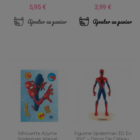
5,95 €
3,99 €
Prix
Prix
Ajouter au panier
Ajouter au panier
Silhouette Azyme
Figurine Spiderman 3D En
Spiderman Marvel
PVC – Décor De Gâteau