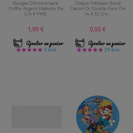
Bougie D'Anniversaire
Disque Pâtissier Rond
Chiffre Argent Paillette De
Carton Or Double Face De
0 À 9 PME
14 À 32 Cm...
1,99 €
0,55 €
Prix
Prix
Ajouter au panier
Ajouter au panier
2 avis
29 avis