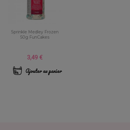
Sprinkle Medley Frozen
50g FunCakes
3,49 €
Prix
Ajouter au panier