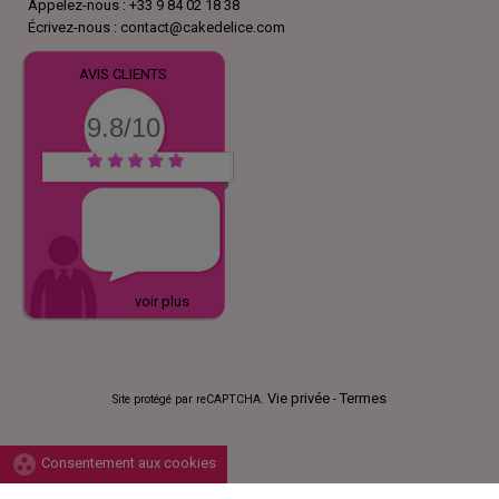
Appelez-nous :
+33 9 84 02 18 38
Écrivez-nous :
contact@cakedelice.com
AVIS CLIENTS
9.8/10
voir plus
Vie privée
Termes
Site protégé par reCAPTCHA.
-
group_work
Consentement aux cookies