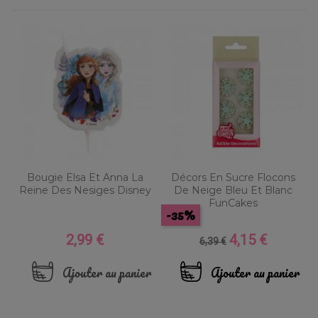
Bougie Elsa Et Anna La
Décors En Sucre Flocons
Reine Des Nesiges Disney
De Neige Bleu Et Blanc
FunCakes
-35%
2,99 €
4,15 €
Prix
Prix
Prix
6,39 €
de
base
Ajouter au panier
Ajouter au panier