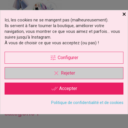
×
Ici, les cookies ne se mangent pas (malheureusement).
Ils servent à faire tourner la boutique, améliorer votre
navigation, vous montrer ce que vous aimez et parfois… vous
Figurine 3D En Pvc Elsa La
suivre jusqu’à Instagram.
Reine Des Neiges 2
À vous de choisir ce que vous acceptez (ou pas) !
Disney
tune
Configurer
12,49 €
Prix
clear
Rejeter
Ajouter au panier
done_all
Accepter
Politique de confidentialité et de cookies
5 autres produits dans la même
catégorie :