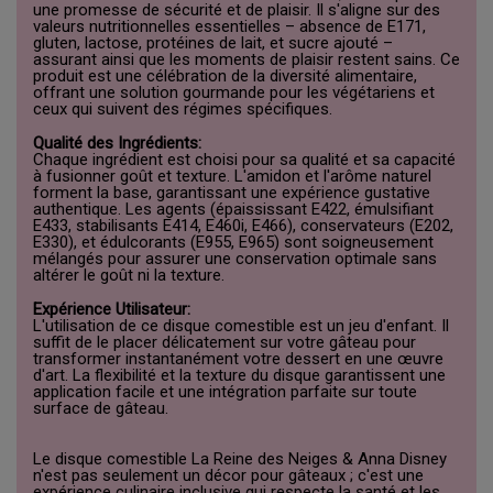
une promesse de sécurité et de plaisir. Il s'aligne sur des
valeurs nutritionnelles essentielles – absence de E171,
gluten, lactose, protéines de lait, et sucre ajouté –
assurant ainsi que les moments de plaisir restent sains. Ce
produit est une célébration de la diversité alimentaire,
offrant une solution gourmande pour les végétariens et
ceux qui suivent des régimes spécifiques.
Qualité des Ingrédients:
Chaque ingrédient est choisi pour sa qualité et sa capacité
à fusionner goût et texture. L'amidon et l'arôme naturel
forment la base, garantissant une expérience gustative
authentique. Les agents (épaississant E422, émulsifiant
E433, stabilisants E414, E460i, E466), conservateurs (E202,
E330), et édulcorants (E955, E965) sont soigneusement
mélangés pour assurer une conservation optimale sans
altérer le goût ni la texture.
Expérience Utilisateur:
L'utilisation de ce disque comestible est un jeu d'enfant. Il
suffit de le placer délicatement sur votre gâteau pour
transformer instantanément votre dessert en une œuvre
d'art. La flexibilité et la texture du disque garantissent une
application facile et une intégration parfaite sur toute
surface de gâteau.
Le disque comestible La Reine des Neiges & Anna Disney
n'est pas seulement un décor pour gâteaux ; c'est une
expérience culinaire inclusive qui respecte la santé et les