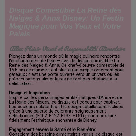
Disque Comestible La Reine des
Neiges & Anna Disney: Un Festin
Magique pour Vos Yeux et Votre
Palais
Alliez Plaisir Visuel et Responsabilité Alimentaire
Plongez dans un monde où la magie culinaire rencontre
l'enchantement de Disney avec le disque comestible La
Reine des Neiges & Anna. Ce chef-d'œuvre comestible de
15.5 cm de diamètre est plus qu'un simple ornement pour
gâteaux ; c'est une porte ouverte vers un univers où les
préoccupations alimentaires ne font pas obstacle à la
célébration.
Design et Inspiration:
Inspiré par les personnages emblématiques d'Anna et de
La Reine des Neiges, ce disque est conçu pour captiver.
Les couleurs éclatantes et le design détaillé sont réalisés
grâce à une palette de colorants soigneusement
sélectionnés (E102, E122, E133, E151) pour reproduire
fidèlement l'esthétique enchantée de Disney.
Engagement envers la Santé et le Bien-être:
Conscient des besoins alimentaires variés, ce disque est