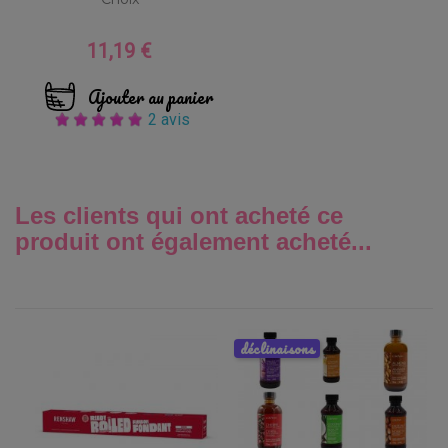
11,19 €
Prix
Ajouter au panier
2 avis
Les clients qui ont acheté ce
produit ont également acheté...
déclinaisons