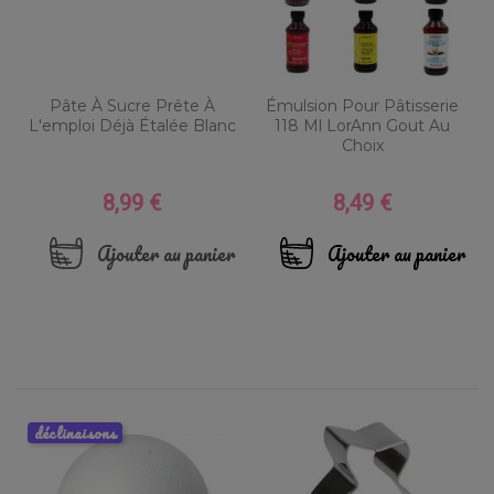
Pâte À Sucre Prête À
Émulsion Pour Pâtisserie
L'emploi Déjà Étalée Blanc
118 Ml LorAnn Gout Au
Choix
8,99 €
8,49 €
Prix
Prix
Ajouter au panier
Ajouter au panier
déclinaisons