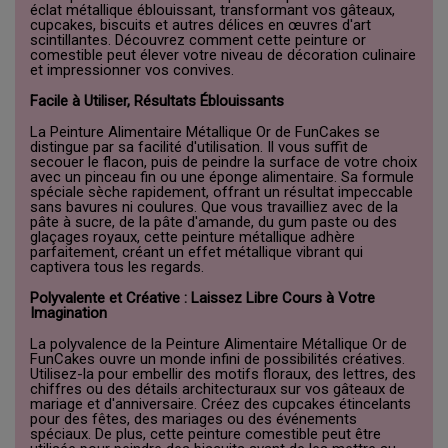
éclat métallique éblouissant, transformant vos gâteaux,
cupcakes, biscuits et autres délices en œuvres d'art
scintillantes. Découvrez comment cette peinture or
comestible peut élever votre niveau de décoration culinaire
et impressionner vos convives.
Facile à Utiliser, Résultats Éblouissants
La Peinture Alimentaire Métallique Or de FunCakes se
distingue par sa facilité d'utilisation. Il vous suffit de
secouer le flacon, puis de peindre la surface de votre choix
avec un pinceau fin ou une éponge alimentaire. Sa formule
spéciale sèche rapidement, offrant un résultat impeccable
sans bavures ni coulures. Que vous travailliez avec de la
pâte à sucre, de la pâte d'amande, du gum paste ou des
glaçages royaux, cette peinture métallique adhère
parfaitement, créant un effet métallique vibrant qui
captivera tous les regards.
Polyvalente et Créative : Laissez Libre Cours à Votre
Imagination
La polyvalence de la Peinture Alimentaire Métallique Or de
FunCakes ouvre un monde infini de possibilités créatives.
Utilisez-la pour embellir des motifs floraux, des lettres, des
chiffres ou des détails architecturaux sur vos gâteaux de
mariage et d'anniversaire. Créez des cupcakes étincelants
pour des fêtes, des mariages ou des événements
spéciaux. De plus, cette peinture comestible peut être