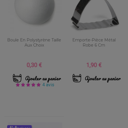
Boule En Polystyrène Taille
Emporte-Pièce Métal
Aux Choix
Robe 6 Cm
0,30 €
1,90 €
Prix
Prix
Ajouter au panier
Ajouter au panier
4 avis
déclinaisons