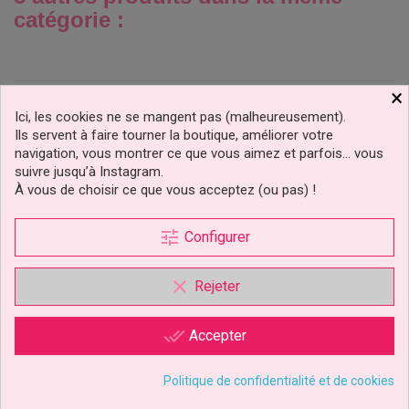
catégorie :
×
Ici, les cookies ne se mangent pas (malheureusement).
Ils servent à faire tourner la boutique, améliorer votre
navigation, vous montrer ce que vous aimez et parfois… vous
suivre jusqu’à Instagram.
À vous de choisir ce que vous acceptez (ou pas) !
tune
Configurer
clear
Rejeter
Bombe Spray Demoulant
Rejuvenator Spirit Alcool
600 Ml PME
280ml Sugarflair
done_all
Accepter
11,99 €
12,99 €
Prix
Prix
Politique de confidentialité et de cookies