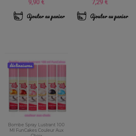
9,90 €
7,29 €
Prix
Prix
Ajouter au panier
Ajouter au panier
déclinaisons
Bombe Spray Lustrant 100
Ml FunCakes Couleur Aux
Choix