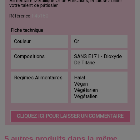
Alimentaire Métallique Or de FunCakes, et laissez briller
votre talent de pâtissier.
F45180
Référence
Fiche technique
Couleur
Or
Compositions
SANS E171 - Dioxyde
De Titane
Régimes Alimentaires
Halal
Végan
Végétarien
Végétalien
CLIQUEZ ICI POUR LAISSER UN COMMENTAIRE
5 autres produits dans la même