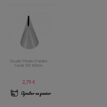
Douille Pétale D'œillet
Cardé 150 Wilton
2,79 €
Prix
Ajouter au panier