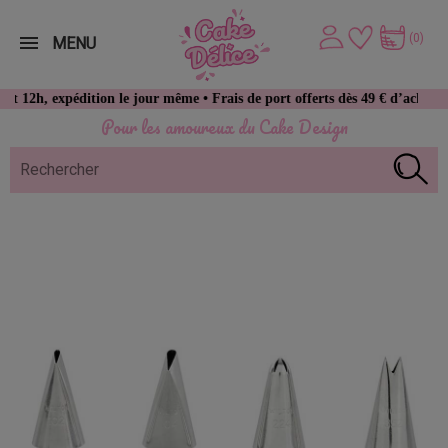
(0)
MENU
xpédition le jour même • Frais de port offerts dès 49 € d’achat
Pour les amoureux du Cake Design