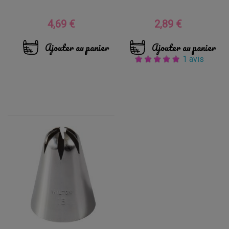
4,69 €
2,89 €
Prix
Prix
Ajouter au panier
Ajouter au panier
1 avis