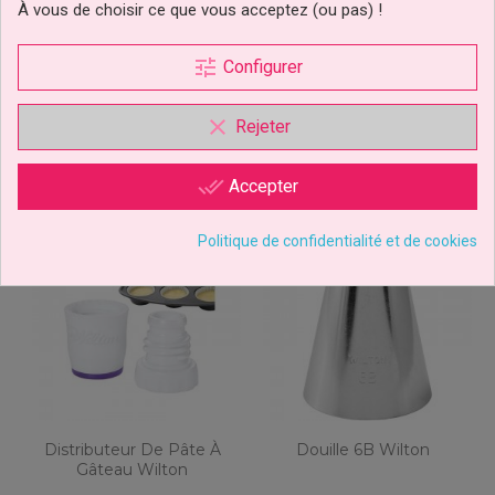
3,19 €
8,89 €
Prix
Prix
À vous de choisir ce que vous acceptez (ou pas) !
Ajouter au panier
Ajouter au panier
tune
Configurer
clear
Rejeter
done_all
Accepter
Politique de confidentialité et de cookies
Distributeur De Pâte À
Douille 6B Wilton
Gâteau Wilton