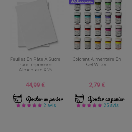
déclinaisons
Feuilles En Pâte À Sucre
Colorant Alimentaire En
Pour Impression
Gel Wilton
Alimentaire X 25
44,99 €
2,79 €
Prix
Prix
Ajouter au panier
Ajouter au panier
2 avis
25 avis