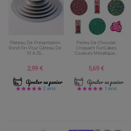
Plateau De Présentation
Perles De Chocolat
Rond Fin Pour Gâteau De
Croquant FunCakes
10 À 35...
Couleurs Métallique...
2,99 €
5,69 €
Prix
Prix
Ajouter au panier
Ajouter au panier
2 avis
1 avis