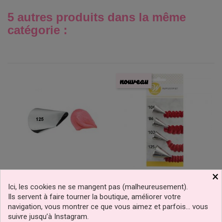
5 autres produits dans la même
catégorie :
nouveau
×
Douille De Décoration
Set De 4 Douilles À
Ici, les cookies ne se mangent pas (malheureusement).
Pétale 125 Wilton
Volants Wilton N°86, 100,
Ils servent à faire tourner la boutique, améliorer votre
102 Et 125
navigation, vous montrer ce que vous aimez et parfois… vous
suivre jusqu’à Instagram.