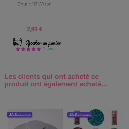
Douille 1B Wilton
2,89 €
Prix
Ajouter au panier
1 avis
Les clients qui ont acheté ce
produit ont également acheté...
déclinaisons
déclinaisons