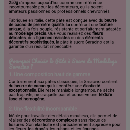
250g
s’impose aujourd’hui comme une référence
incontournable pour les décorateurs, qu’ils soient
amateurs passionnés ou professionnels chevronnés.
Fabriquée en Italie, cette pâte est conçue avec du
beurre
de cacao de première qualité
, lui conférant une
texture
unique
, à la fois souple, résistante et parfaitement adaptée
au
modelage précis
. Que vous réalisiez des
fleurs
délicates
, des
figurines réalistes
ou des
éléments
décoratifs sophistiqués
, la pâte à sucre Saracino est la
garantie d’un résultat impeccable.
Pourquoi Choisir la Pâte à Sucre de Modelage
Saracino ?
1. Une composition haut de gamme
Contrairement aux pâtes classiques, la Saracino contient
du
beurre de cacao
qui lui confère une
élasticité
exceptionnelle
. Elle reste maniable longtemps, ne sèche
pas trop vite, ne craquelle pas et conserve une
texture
lisse et homogène
.
2. Une flexibilité incomparable
Idéale pour travailler des détails minutieux, elle permet de
réaliser des
décorations complexes
sans risque de
fissures. Son élasticité est particulièrement appréciée pour
les fleurs, les drapés, les rubans et les figurines.