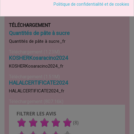
Politique de confidentialité et de cookies
Documentation
TÉLÉCHARGEMENT
Quantités de pâte à sucre
Quantités de pâte à sucre_fr
Téléchargement (1.23M)
KOSHERKosaracino2024
KOSHERKosaracino2024_fr
Téléchargement (1.51M)
HALALCERTIFICATE2024
HALALCERTIFICATE2024_fr
Téléchargement (807.16k)
FILTRER LES AVIS
(8)