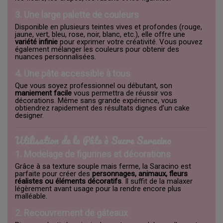
3. Une large palette de couleurs
Disponible en plusieurs teintes vives et profondes (rouge,
jaune, vert, bleu, rose, noir, blanc, etc.), elle offre une
variété infinie
pour exprimer votre créativité. Vous pouvez
également mélanger les couleurs pour obtenir des
nuances personnalisées.
4. Une pâte accessible à tous
Que vous soyez professionnel ou débutant, son
maniement facile
vous permettra de réussir vos
décorations. Même sans grande expérience, vous
obtiendrez rapidement des résultats dignes d’un cake
designer.
Utilisation de la Pâte à Sucre Saracino
1. Modelage de figurines et décorations
Grâce à sa texture souple mais ferme, la Saracino est
parfaite pour créer des
personnages, animaux, fleurs
réalistes ou éléments décoratifs
. Il suffit de la malaxer
légèrement avant usage pour la rendre encore plus
malléable.
2. Recouvrement de gâteaux