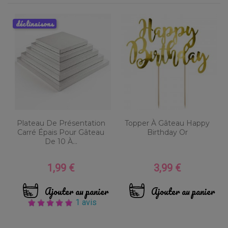
déclinaisons
Plateau De Présentation
Topper À Gâteau Happy
Carré Épais Pour Gâteau
Birthday Or
De 10 À...
1,99 €
3,99 €
Prix
Prix
Ajouter au panier
Ajouter au panier
1 avis