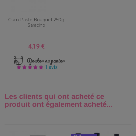
Gum Paste Bouquet 250g
Saracino
4,19 €
Prix
Ajouter au panier
1 avis
Les clients qui ont acheté ce
produit ont également acheté...