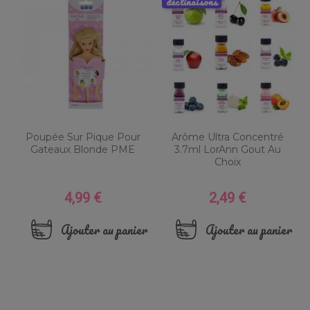
déclinaisons
Poupée Sur Pique Pour
Arôme Ultra Concentré
Gateaux Blonde PME
3.7ml LorAnn Gout Au
Choix
4,99 €
2,49 €
Prix
Prix
Ajouter au panier
Ajouter au panier