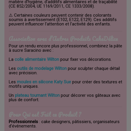
matière d’hygiène, d’additifs alimentaires et de traçabilité
(CE 852/2004, UE 1169/2011, CE 1333/2008).
⚠️ Certaines couleurs peuvent contenir des colorants
soumis à avertissement (E102, E122, E129). Ces additifs
peuvent influencer l’attention et l’activité des enfants.
Association avec d’Autres Produits CakeDélice
Pour un rendu encore plus professionnel, combinez la pâte
à sucre Saracino avec :
La
colle alimentaire Wilton
pour fixer vos décorations.
Les
outils de modelage Wilton
pour sculpter chaque détail
avec précision.
Les
moules en silicone Katy Sue
pour créer des textures et
motifs uniques.
Un
plateau tournant Wilton
pour décorer vos gâteaux avec
plus de confort.
Pour Qui est Fait ce Produit ?
Professionnels
: cake designers, pâtissiers, organisateurs
d’événements.