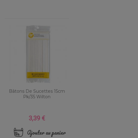
Bâtons De Sucettes 15cm
Pk/35 Wilton
3,39 €
Prix
Ajouter au panier