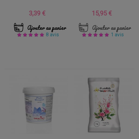
3,39 €
15,95 €
Prix
Prix
Ajouter au panier
Ajouter au panier
8 avis
1 avis