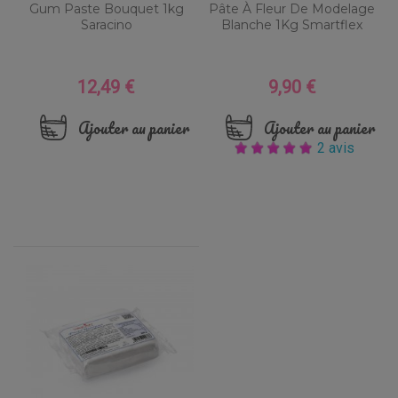
Gum Paste Bouquet 1kg
Pâte À Fleur De Modelage
Saracino
Blanche 1Kg Smartflex
12,49 €
9,90 €
Prix
Prix
Ajouter au panier
Ajouter au panier
2 avis