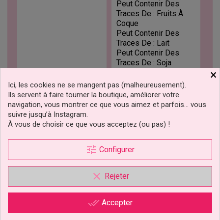
Peut Contenir Des
Traces De : Fruits À
Coque
Peut Contenir Des
Traces De : Lait
Peut Contenir Des
Traces De : Soja
×
Peut Contenir Des
Traces De : Œuf
Ici, les cookies ne se mangent pas (malheureusement).
Sans Gluten
Ils servent à faire tourner la boutique, améliorer votre
navigation, vous montrer ce que vous aimez et parfois… vous
suivre jusqu’à Instagram.
Régimes Alimentaires
Halal
À vous de choisir ce que vous acceptez (ou pas) !
Kasher
Sans OGM
Végan
tune
Configurer
Végétarien
Végétalien
clear
Rejeter
Références spécifiques
done_all
Accepter
Ean13
8051277120115