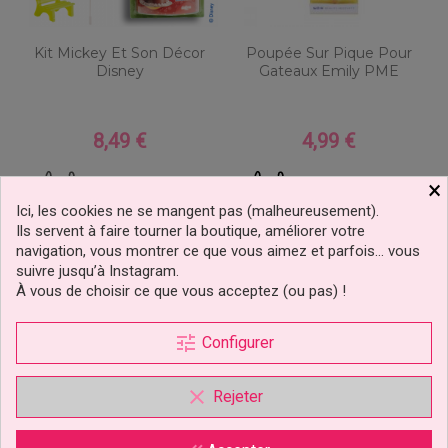
Kit Mickey Et Son Décor
Poupée Sur Pique Pour
Disney
Gateaux Emily PME
8,49 €
4,99 €
Prix
Prix
Ajouter au panier
Ajouter au panier
×
Ici, les cookies ne se mangent pas (malheureusement).
Ils servent à faire tourner la boutique, améliorer votre
navigation, vous montrer ce que vous aimez et parfois… vous
suivre jusqu’à Instagram.
À vous de choisir ce que vous acceptez (ou pas) !
tune
Configurer
clear
Rejeter