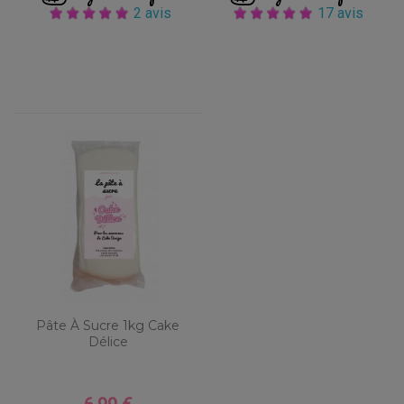
2 avis
17 avis
Pâte À Sucre 1kg Cake
Délice
Prix