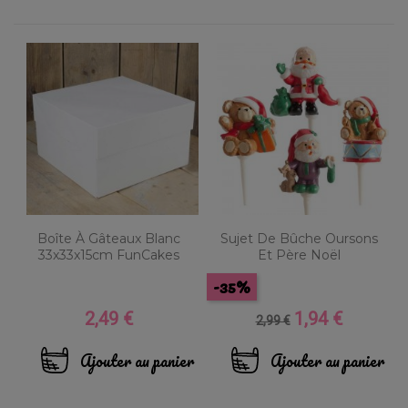
Boîte À Gâteaux Blanc
Sujet De Bûche Oursons
33x33x15cm FunCakes
Et Père Noël
-35%
2,49 €
1,94 €
Prix
Prix
Prix
2,99 €
de
base
Ajouter au panier
Ajouter au panier