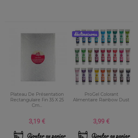
déclinaisons
Plateau De Présentation
ProGel Colorant
Rectangulaire Fin 35 X 25
Alimentaire Rainbow Dust
Cm...
3,19 €
3,99 €
Prix
Prix
Ajouter au panier
Ajouter au panier