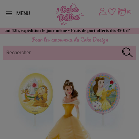
(0)
MENU
, expédition le jour même • Frais de port offerts dès 49 € d’achat
Pour les amoureux du Cake Design