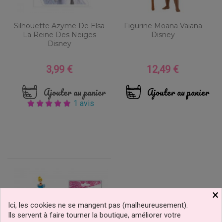
Silhouette Azyme De Elsa
Figurine Moana Vaiana
La Reine Des Neiges
Disney
Disney
3,99 €
12,49 €
Prix
Prix
Ajouter au panier
Ajouter au panier
1 avis
×
Ici, les cookies ne se mangent pas (malheureusement).
Ils servent à faire tourner la boutique, améliorer votre