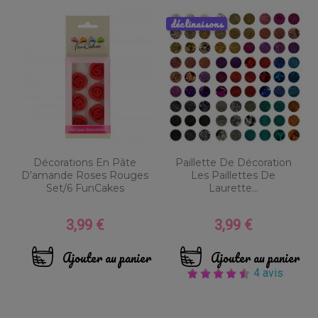
déclinaisons
Décorations En Pâte
Paillette De Décoration
D’amande Roses Rouges
Les Paillettes De
Set/6 FunCakes
Laurette...
3,99 €
3,99 €
Prix
Prix
Ajouter au panier
Ajouter au panier
4 avis