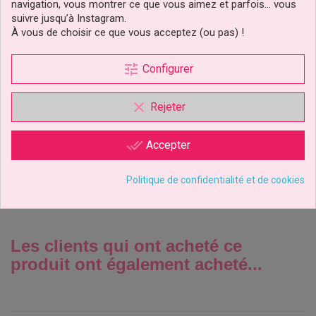
navigation, vous montrer ce que vous aimez et parfois… vous
suivre jusqu’à Instagram.
À vous de choisir ce que vous acceptez (ou pas) !
tune
Configurer
Kit Figurine 3D Avec
Toppers Cendrillon
Princesse Disney
clear
Rejeter
12,29 €
Prix
done_all
Accepter
Ajouter au panier
Politique de confidentialité et de cookies
Les clients qui ont acheté ce
produit ont également acheté...