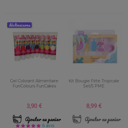
déclinaisons
Gel Colorant Alimentaire
Kit Bougie Fête Tropicale
FunColours FunCakes
Set/5 PME
3,90 €
8,99 €
Prix
Prix
Ajouter au panier
Ajouter au panier
6 avis