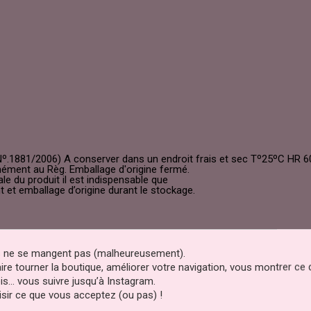
Nº.1881/2006) A conserver dans un endroit frais et sec Tº25ºC HR 
ément au Règ. Emballage d'origine fermé.
 du produit il est indispensable que
 et emballage d’origine durant le stockage.
es ne se mangent pas (malheureusement).
faire tourner la boutique, améliorer votre navigation, vous montrer ce
SANS E171 - Dioxyde De Tita
is… vous suivre jusqu’à Instagram.
sir ce que vous acceptez (ou pas) !
E102 Tartrazine - Peut Avoir D