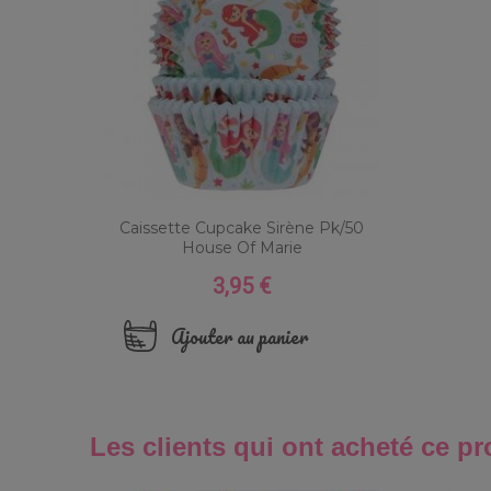
Caissette Cupcake Sirène Pk/50
House Of Marie
3,95 €
Prix
Ajouter au panier
Les clients qui ont acheté ce pr