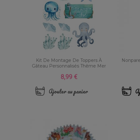
Kit De Montage De Toppers À
Nonpare
Gâteau Personnalisés Thême Mer
8,99 €
Prix
Ajouter au panier
Aj