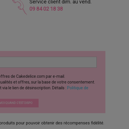
Service client dim. au vend.
09 84 02 18 38
 offres de Cakedelice.com par e-mail.
ctualités et offres, sur la base de votre consentement.
a le lien de désinscription. Détails :
Politique de
OI QUAND C’EST DISPO
produits pour pouvoir obtenir des récompenses fidélité.