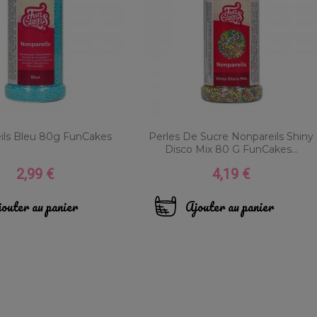
ils Bleu 80g FunCakes
Perles De Sucre Nonpareils Shiny
Disco Mix 80 G FunCakes...
2,99 €
4,19 €
Prix
Prix
outer au panier
Ajouter au panier