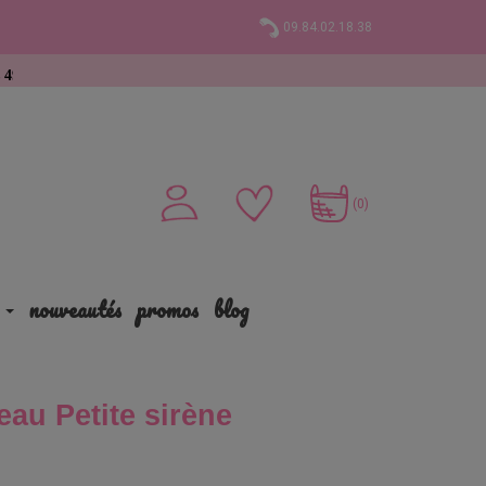
09.84.02.18.38
chat
(0)
nouveautés
promos
blog
au Petite sirène