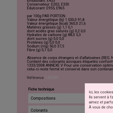
Émulsifiant: E433
Conservateur: E202, E330
Édulcorant: E955, E965
par 100g PAR PORTION
Valeur énergétique (kj) 1.530,0 91,8
Valeur énergétique (kcal) 360,0 21,6
Matières grasses (g) 1,1 0,1
dont acides gras saturés (g) 0,2 0,0
Hydrates de carbone (g) 88,0 5,3
dont sucres (g) 0,0 0,0
Protéines (g) 0,0 0,0
Sodium (mg) 50,0 37,5
Fibre (g) 0,1 0,0
Absence de corps étrangers et d'aflatoxines (REG. 
Contient des colorants azoïques étiquetés conform
1333/2008 ANNEXE V Pour une conservation optimale
celui-ci reste fermé et conservé dans son contenant
145099
Référence
Fiche technique
Ici, les cooki
Ils servent à 
Compositions
aimez et parfo
À vous de choi
Colorants