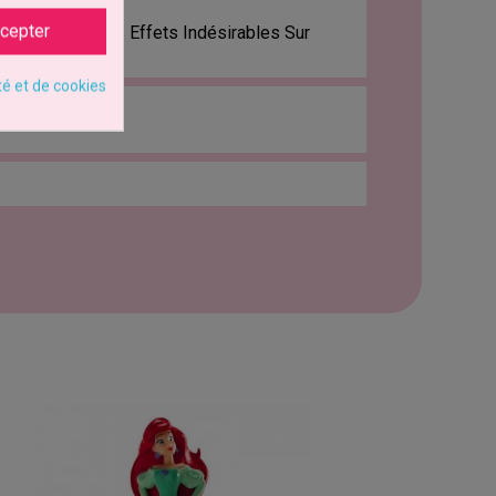
cepter
 Peut Avoir Des Effets Indésirables Sur
Les Enfants.
té et de cookies