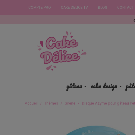
COMPTE PRO
CAKE DELICE TV
BLOG
CONTACT
Commandez
gâteau
cake design
pât
Accueil
Thèmes
Sirène
Disque Azyme pour gâteau Peti