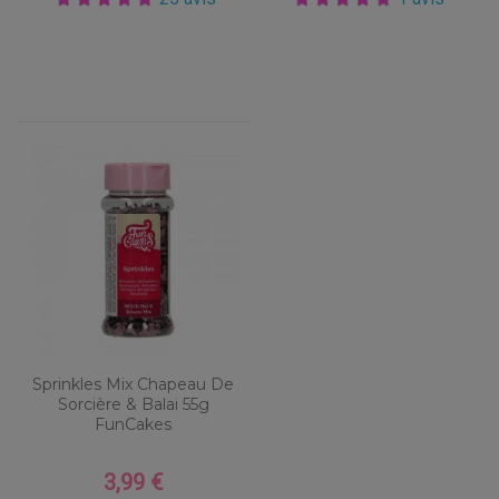
Sprinkles Mix Chapeau De
Sorcière & Balai 55g
FunCakes
3,99 €
Prix