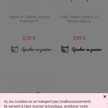
Topper À Gâteau Joyeux
Cake Topper Mickey Et
Noël Set/7
Minnie Disney
2,59 €
3,99 €
Prix
Prix
Ajouter au panier
Ajouter au panier
×
Ici, les cookies ne se mangent pas (malheureusement).
Ils servent à faire tourner la boutique, améliorer votre