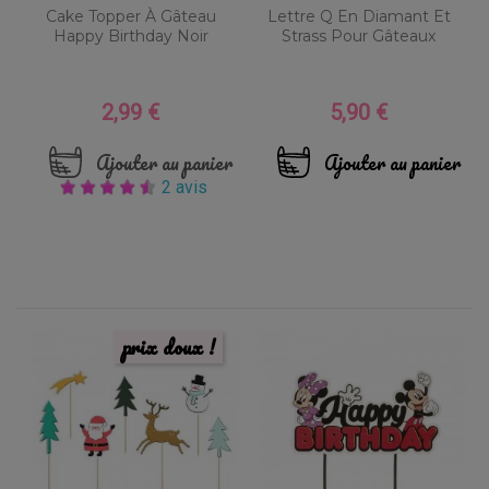
Cake Topper À Gâteau
Lettre Q En Diamant Et
Happy Birthday Noir
Strass Pour Gâteaux
2,99 €
5,90 €
Prix
Prix
Ajouter au panier
Ajouter au panier
2 avis
prix doux !