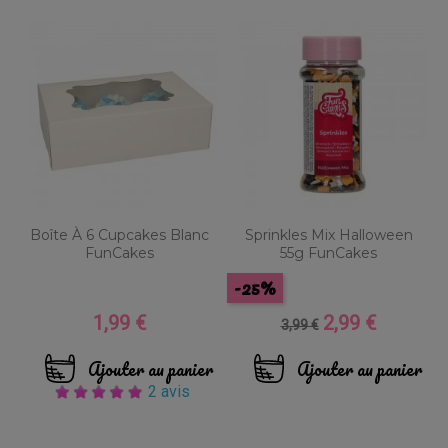
Boîte À 6 Cupcakes Blanc
Sprinkles Mix Halloween
FunCakes
55g FunCakes
-25%
1,99 €
2,99 €
Prix
Prix
Prix
3,99 €
de
base
Ajouter au panier
Ajouter au panier
2 avis