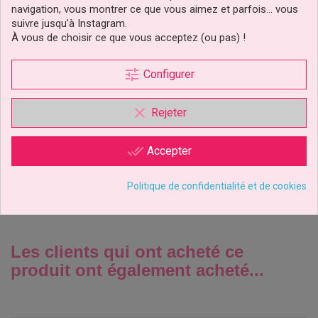
navigation, vous montrer ce que vous aimez et parfois… vous
suivre jusqu’à Instagram.
À vous de choisir ce que vous acceptez (ou pas) !
tune
Configurer
Cake Topper Pat'patrouille
clear
Rejeter
3,99 €
Prix
done_all
Accepter
Ajouter au panier
Politique de confidentialité et de cookies
Les clients qui ont acheté ce
produit ont également acheté...